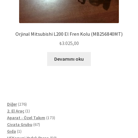
Orjinal Mitsubishi L200 El Fren Kolu (MB256840MT)
₺
3.025,00
Devamını oku
276
Diğer
276
ürün
1
2. El Araç
1
ürün
173
Aparat - Özel Takım
173
67
ürün
Civata Grubu
67
1
ürün
Gıda
1
ürün
50