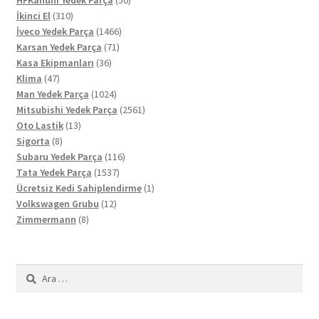
HFKanuni Yedek Parça
50
310
ürün
İkinci El
310
ürün
1466
İveco Yedek Parça
1466
71
ürün
Karsan Yedek Parça
71
36
ürün
Kasa Ekipmanları
36
47
ürün
Klima
47
ürün
1024
Man Yedek Parça
1024
ürün
2561
Mitsubishi Yedek Parça
2561
13
ürün
Oto Lastik
13
8
ürün
Sigorta
8
ürün
116
Subaru Yedek Parça
116
1537
ürün
Tata Yedek Parça
1537
ürün
1
Ücretsiz Kedi Sahiplendirme
1
12
ürün
Volkswagen Grubu
12
8
ürün
Zimmermann
8
ürün
Arama: