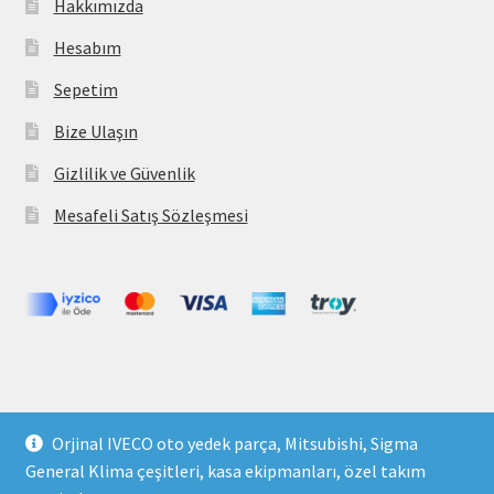
Hakkımızda
Hesabım
Sepetim
Bize Ulaşın
Gizlilik ve Güvenlik
Mesafeli Satış Sözleşmesi
Copyright 2021 © parcavs.com Tüm hakları saklıdır. Kredi
Orjinal IVECO oto yedek parça, Mitsubishi, Sigma
kartı bilgileriniz 256bit SSL sertifikası ile korunmaktadır.
General Klima çeşitleri, kasa ekipmanları, özel takım