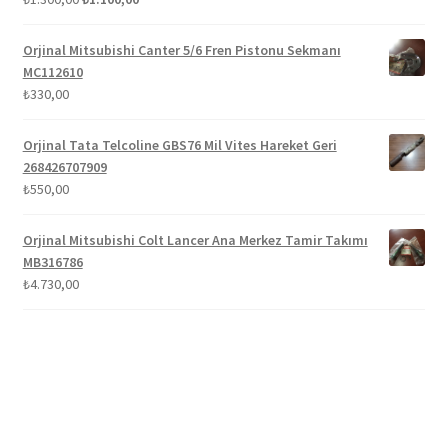
fiyat:
andaki
5.00
oy aldı
₺1.300,00.
fiyat:
Orjinal Mitsubishi Canter 5/6 Fren Pistonu Sekmanı
₺1.100,00.
MC112610
₺
330,00
Orjinal Tata Telcoline GBS76 Mil Vites Hareket Geri
268426707909
₺
550,00
Orjinal Mitsubishi Colt Lancer Ana Merkez Tamir Takımı
MB316786
₺
4.730,00