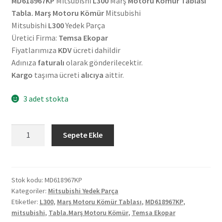
MD618967KP
Mitsubishi
L300
Marş
Motoru Kömür Tablası
Tabla. Marş Motoru Kömür
Mitsubishi
Mitsubishi
L300
Yedek Parça
Üretici Firma:
Temsa Ekopar
Fiyatlarımıza
KDV
ücreti dahildir
Adınıza
faturalı
olarak gönderilecektir.
Kargo
taşıma ücreti
alıcıya
aittir.
3 adet stokta
Mitsubishi
Sepete Ekle
L300
Marş
Motoru
Kömür
Stok kodu:
MD618967KP
Kategoriler:
Mitsubishi Yedek Parça
Tablası
Etiketler:
L300
,
Marş Motoru Kömür Tablası
,
MD618967KP
,
MD618967KP
mitsubishi
,
Tabla.Marş Motoru Kömür
,
Temsa Ekopar
adet