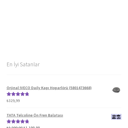
En İyi Satanlar
Orjinal IVECO Daily Kapı Hoparlörü (5801473668)
₺
329,99
5 üzerinden
5.00
oy aldı
TATA Telcoline Ön Fren Balatası
Orijinal
Şu
₺
1.300,00
₺
1.100,00
5 üzerinden