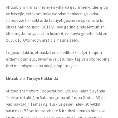
Mitsubishi firması ilerleyen yıllarda gayrimenkulden gıda
ve içeceğe, telekomünikasyondan bankacılığa kadar
neredeyse her sektörde faaliyet gösteren çok uluslu bir
şirket halinde geldi. 2011 yılında gelindiğinde Mitsubishi
Motors, Japonyadaki en büyük 6. ve dünya genelindeki en
büyük 16. Otomotiv üreticisi haline geldi.
Logosundaki üç elmasla temsil edilen 3 değerli Japon
erdemi olan güç, büyüme ve üstünlük taşıyan otomobiller
üretme misyonu ana odağı olagelmiştir.
Mitsubishi Türkiye Hakkında
Mitsubishi Motors Cooperation, 1984 yılından bu yanda
Türkiye ortaklığını Sabancı gruba ait Tema Global AŞ ile
yapmaktadır. Temsa Aş, Türkiye genelindeki 30 yetkili
satıcısı ve 58 yetkili servisi ile Mitsubishi marka binek ve
ticari araçların satış, pazarlama, yedek parça ve servis