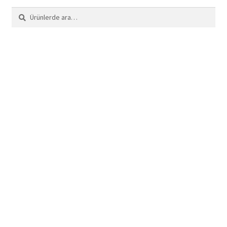
Ara:
Ara