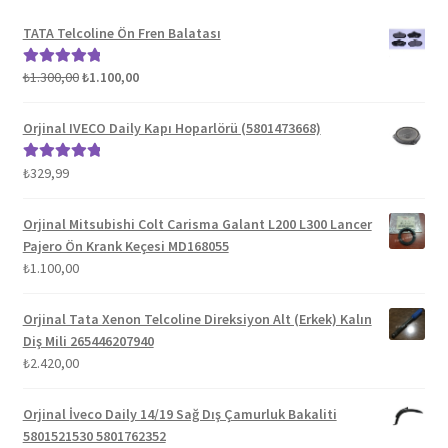
TATA Telcoline Ön Fren Balatası
Orijinal
Şu
₺
1.300,00
₺
1.100,00
5 üzerinden
fiyat:
andaki
5.00
oy aldı
₺1.300,00.
fiyat:
Orjinal IVECO Daily Kapı Hoparlörü (5801473668)
₺1.100,00.
₺
329,99
5 üzerinden
5.00
oy aldı
Orjinal Mitsubishi Colt Carisma Galant L200 L300 Lancer
Pajero Ön Krank Keçesi MD168055
₺
1.100,00
Orjinal Tata Xenon Telcoline Direksiyon Alt (Erkek) Kalın
Diş Mili 265446207940
₺
2.420,00
Orjinal İveco Daily 14/19 Sağ Dış Çamurluk Bakaliti
5801521530 5801762352