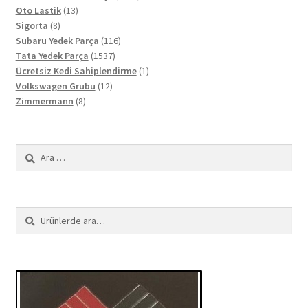
13
ürün
Oto Lastik
13
8
ürün
Sigorta
8
ürün
116
Subaru Yedek Parça
116
1537
ürün
Tata Yedek Parça
1537
ürün
1
Ücretsiz Kedi Sahiplendirme
1
12
ürün
Volkswagen Grubu
12
8
ürün
Zimmermann
8
ürün
Arama:
Ara:
Ara