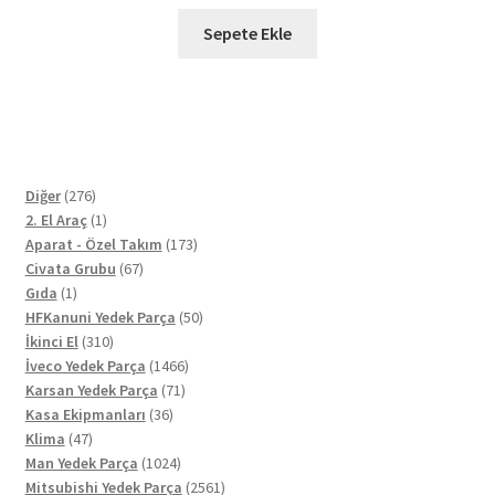
Sepete Ekle
276
Diğer
276
ürün
1
2. El Araç
1
ürün
173
Aparat - Özel Takım
173
67
ürün
Civata Grubu
67
1
ürün
Gıda
1
ürün
50
HFKanuni Yedek Parça
50
310
ürün
İkinci El
310
ürün
1466
İveco Yedek Parça
1466
71
ürün
Karsan Yedek Parça
71
36
ürün
Kasa Ekipmanları
36
47
ürün
Klima
47
ürün
1024
Man Yedek Parça
1024
ürün
2561
Mitsubishi Yedek Parça
2561