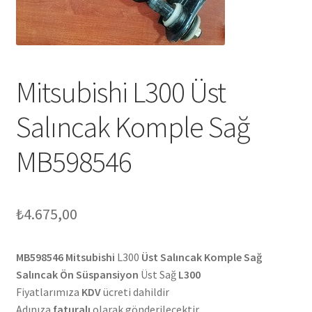
Mitsubishi L300 Üst
Salıncak Komple Sağ
MB598546
₺
4.675,00
MB598546 Mitsubishi
L300
Üst Salıncak Komple Sağ
Salıncak Ön Süspansiyon
Üst Sağ
L300
Fiyatlarımıza
KDV
ücreti dahildir
Adınıza
faturalı
olarak gönderilecektir.