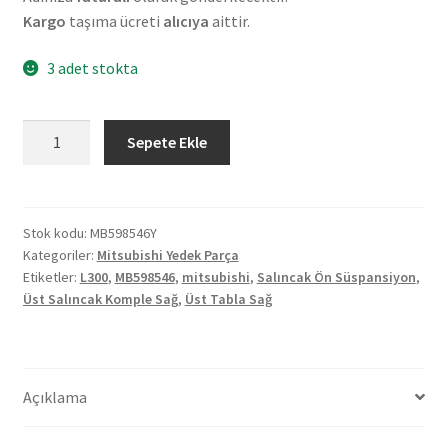
Kargo
taşıma ücreti
alıcıya
aittir.
3 adet stokta
Mitsubishi
Sepete Ekle
L300
Üst
Salıncak
Komple
Stok kodu:
MB598546Y
Kategoriler:
Mitsubishi Yedek Parça
Sağ
Etiketler:
L300
,
MB598546
,
mitsubishi
,
Salıncak Ön Süspansiyon
,
MB598546
Üst Salıncak Komple Sağ
,
Üst Tabla Sağ
adet
Açıklama