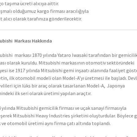
o taşıma ücreti alıcıya aittir.
şmalı olduğumuz kargo firması aracılığıyla
t alıcı olarak tarafınıza gönderilecektir.
ubishi Markası Hakkında
ubishi markası 1870 yılında Yataro Iwasaki tarafından bir gemicili
ası olarak kuruldu. Mitsubishi markasının otomotiv sektöründeki
yesi ise 1917 yılında Mitsubishi gemi inşaatı alanında faaliyet gös
etin, ilk otomobil modeli olan Model-A’yı üretmesi ile başladı. Dev
vlileri için lüks bir araç olarak tasarlanan Model-A, Japonya
hindeki ilk seri olarak üretimi yapılan araçtır.
 yılında Mitsubishi gemicilik firması ve uçak sanayi firmasıyla
eşerek Mitsubishi Heavy Industries şirketini oluşturdular. Böylece 
 ve otomobil üretimi aynı firma çatı altında toplandı.