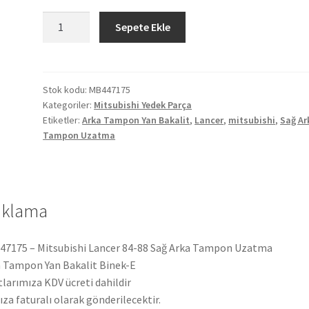
Mitsubishi
Sepete Ekle
Lancer
84-
88
Sağ
Stok kodu:
MB447175
Kategoriler:
Mitsubishi Yedek Parça
Arka
Etiketler:
Arka Tampon Yan Bakalit
,
Lancer
,
mitsubishi
,
Sağ Ar
Tampon
Tampon Uzatma
Uzatma
MB447175
adet
ıklama
7175 – Mitsubishi Lancer 84-88 Sağ Arka Tampon Uzatma
 Tampon Yan Bakalit Binek-E
tlarımıza KDV ücreti dahildir
ıza faturalı olarak gönderilecektir.