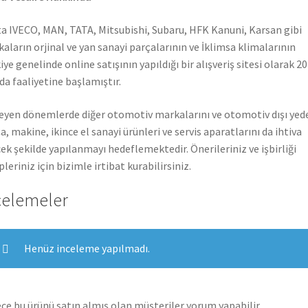
a IVECO, MAN, TATA, Mitsubishi, Subaru, HFK Kanuni, Karsan gibi
aların orjinal ve yan sanayi parçalarının ve İklimsa klimalarının
iye genelinde online satışının yapıldığı bir alışveriş sitesi olarak 2
nda faaliyetine başlamıştır.
leyen dönemlerde diğer otomotiv markalarını ve otomotiv dışı yed
a, makine, ikince el sanayi ürünleri ve servis aparatlarını da ihtiva
ek şekilde yapılanmayı hedeflemektedir. Önerileriniz ve işbirliği
pleriniz için bizimle irtibat kurabilirsiniz.
celemeler
Henüz inceleme yapılmadı.
ce bu ürünü satın almış olan müşteriler yorum yapabilir.