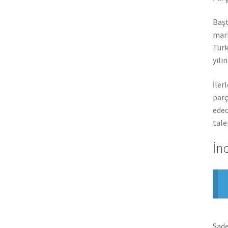
Başt
mark
Türk
yılı
İler
parç
edec
tale
İn
Sade