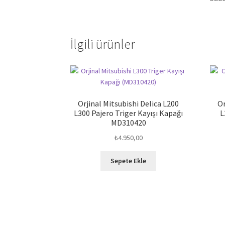
İlgili ürünler
Orjinal Mitsubishi Delica L200
Or
L300 Pajero Triger Kayışı Kapağı
L
MD310420
₺
4.950,00
Sepete Ekle