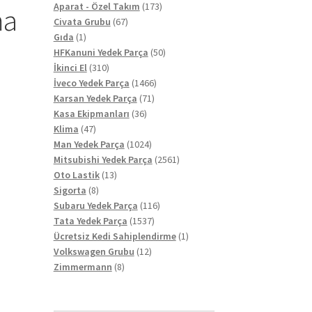
ürün
173
Aparat - Özel Takım
173
ma
67
ürün
Civata Grubu
67
1
ürün
Gıda
1
ürün
50
HFKanuni Yedek Parça
50
310
ürün
İkinci El
310
ürün
1466
İveco Yedek Parça
1466
71
ürün
Karsan Yedek Parça
71
36
ürün
Kasa Ekipmanları
36
47
ürün
Klima
47
ürün
1024
Man Yedek Parça
1024
ürün
2561
Mitsubishi Yedek Parça
2561
13
ürün
Oto Lastik
13
8
ürün
Sigorta
8
ürün
116
Subaru Yedek Parça
116
1537
ürün
Tata Yedek Parça
1537
ürün
1
Ücretsiz Kedi Sahiplendirme
1
12
ürün
Volkswagen Grubu
12
8
ürün
Zimmermann
8
ürün