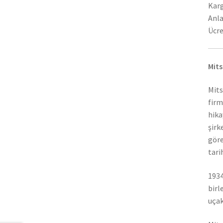
Karg
Anla
Ücre
Mits
Mits
firm
hika
şirk
göre
tari
1934
birl
uçak