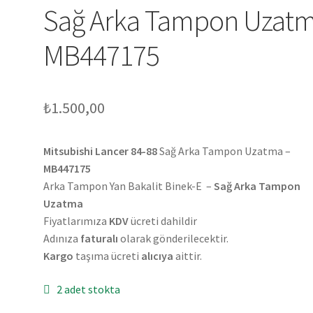
Sağ Arka Tampon Uzat
MB447175
₺
1.500,00
Mitsubishi Lancer 84-88
Sağ Arka Tampon Uzatma –
MB447175
Arka Tampon Yan Bakalit Binek-E –
Sağ Arka Tampon
Uzatma
Fiyatlarımıza
KDV
ücreti dahildir
Adınıza
faturalı
olarak gönderilecektir.
Kargo
taşıma ücreti
alıcıya
aittir.
2 adet stokta