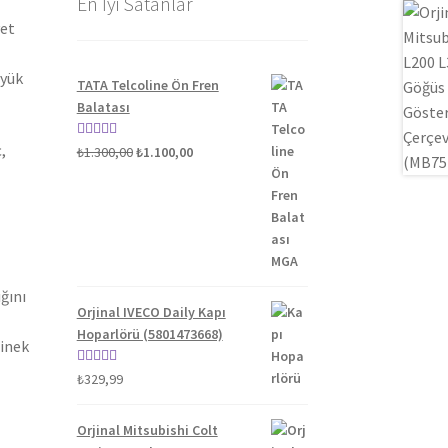
En İyi Satanlar
yet
üyük
TATA Telcoline Ön Fren
Balatası
,
Orijinal
Şu
5 üzerinden
₺
1.300,00
₺
1.100,00
fiyat:
andaki
5.00
oy aldı
₺1.300,00.
fiyat:
₺1.100,00.
ğını
Orjinal IVECO Daily Kapı
Hoparlörü (5801473668)
binek
5 üzerinden
₺
329,99
5.00
oy aldı
Orjinal Mitsubishi Colt