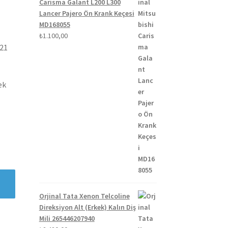
Carisma Galant L200 L300
Lancer Pajero Ön Krank Keçesi
MD168055
₺
1.100,00
021
ek
Orjinal Tata Xenon Telcoline
Direksiyon Alt (Erkek) Kalın Diş
Mili 265446207940