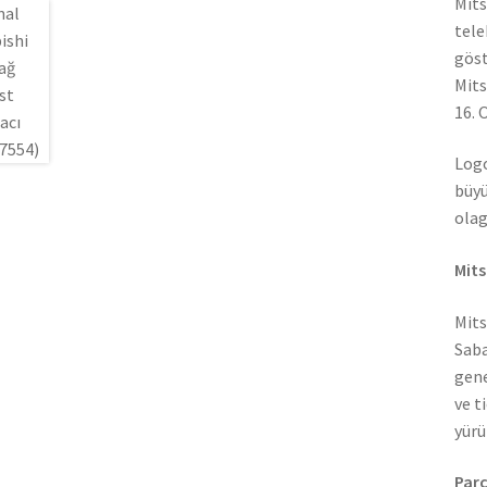
Mits
tele
göst
Mits
16. 
Logo
büyü
olag
Mits
Mits
Saba
gene
ve t
yürü
Parç