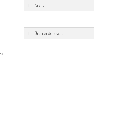
Arama:
Ara:
Ara
ka