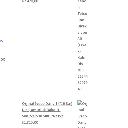
₺
2.420,00
epo
Orjinal İveco Daily 14/19 Sağ
Dış Çamurluk Bakaliti
5801521530 5801762352
₺
1.815,00