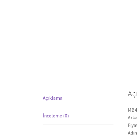
Aç
Açıklama
MB44
İnceleme (0)
Arka
Fiya
Adın