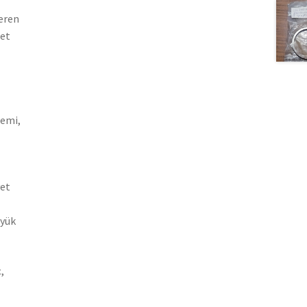
teren
let
gemi,
yet
üyük
,