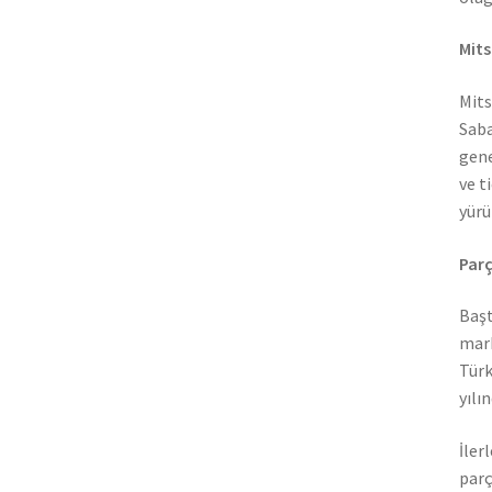
Mits
Mits
Saba
gene
ve t
yürü
Parç
Başt
mark
Türk
yılı
İler
parç