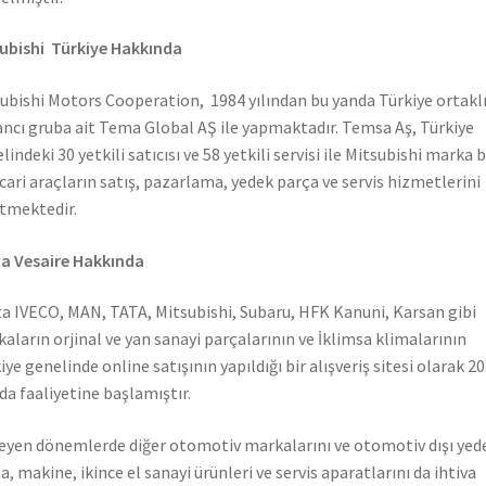
ubishi Türkiye Hakkında
ubishi Motors Cooperation, 1984 yılından bu yanda Türkiye ortaklı
ncı gruba ait Tema Global AŞ ile yapmaktadır. Temsa Aş, Türkiye
lindeki 30 yetkili satıcısı ve 58 yetkili servisi ile Mitsubishi marka 
icari araçların satış, pazarlama, yedek parça ve servis hizmetlerini
tmektedir.
a Vesaire Hakkında
a IVECO, MAN, TATA, Mitsubishi, Subaru, HFK Kanuni, Karsan gibi
aların orjinal ve yan sanayi parçalarının ve İklimsa klimalarının
iye genelinde online satışının yapıldığı bir alışveriş sitesi olarak 2
nda faaliyetine başlamıştır.
leyen dönemlerde diğer otomotiv markalarını ve otomotiv dışı yed
a, makine, ikince el sanayi ürünleri ve servis aparatlarını da ihtiva