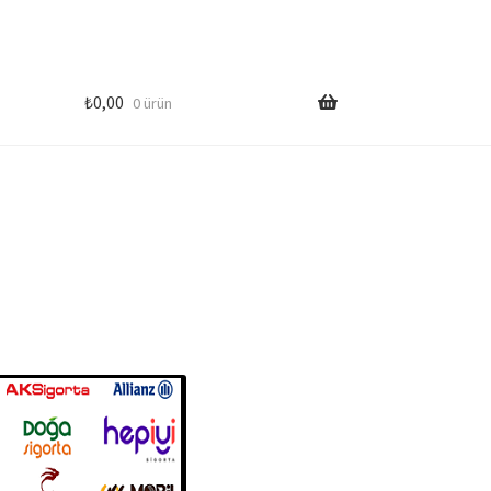
₺
0,00
0 ürün