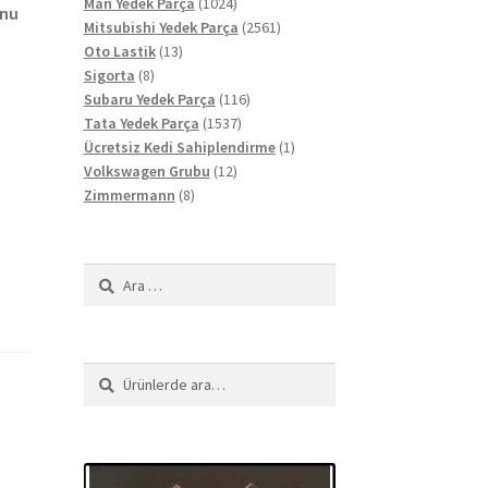
ürün
1024
Man Yedek Parça
1024
unu
ürün
2561
Mitsubishi Yedek Parça
2561
13
ürün
Oto Lastik
13
8
ürün
Sigorta
8
ürün
116
Subaru Yedek Parça
116
1537
ürün
Tata Yedek Parça
1537
ürün
1
Ücretsiz Kedi Sahiplendirme
1
12
ürün
Volkswagen Grubu
12
8
ürün
Zimmermann
8
ürün
Arama:
Ara:
Ara