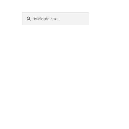
Ara:
Ara