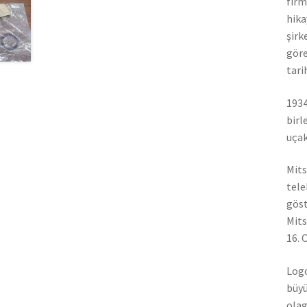
firm
hika
şirk
göre
tari
1934
birl
uçak
Mits
tele
göst
Mits
16. 
Logo
büyü
olag