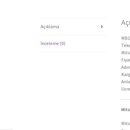
Aç
Açıklama
MB17
İnceleme (0)
Teke
Mits
Fiya
Adın
Karg
Anla
Ücre
Mits
Mits