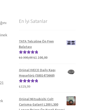
En İyi Satanlar
ğını
binek
TATA Telcoline Ön Fren
Balatası
Orijinal
Şu
₺
1.300,00
₺
1.100,00
5 üzerinden
fiyat:
andaki
5.00
oy aldı
₺1.300,00.
fiyat:
Orjinal IVECO Daily Kapı
₺1.100,00.
Hoparlörü (5801473668)
021
₺
329,99
5 üzerinden
5.00
oy aldı
Orjinal Mitsubishi Colt
ek
Carisma Galant L200 L300
Lancer Pajero Ön Krank Keçesi