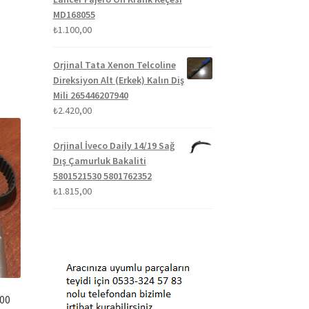
MD168055
₺
1.100,00
Orjinal Tata Xenon Telcoline
Direksiyon Alt (Erkek) Kalın Diş
Mili 265446207940
₺
2.420,00
Orjinal İveco Daily 14/19 Sağ
Dış Çamurluk Bakaliti
5801521530 5801762352
₺
1.815,00
200