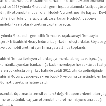
ası olarak kuruldu. Mitsubishi markasının otomotiv sektöründeki
yesi ise 1917 yılında Mitsubishi gemi inşaatı alanında faaliyet gös
etin, ilk otomobil modeli olan Model-A’yı üretmesi ile başladı. Dev
vlileri için lüks bir araç olarak tasarlanan Model-A, Japonya
hindeki ilk seri olarak üretimi yapılan araçtır.
 yılında Mitsubishi gemicilik firması ve uçak sanayi firmasıyla
eşerek Mitsubishi Heavy Industries şirketini oluşturdular. Böylece 
 ve otomobil üretimi aynı firma çatı altında toplandı.
ubishi firması ilerleyen yıllarda gayrimenkulden gıda ve içeceğe,
komünikasyondan bankacılığa kadar neredeyse her sektörde faali
eren çok uluslu bir şirket halinde geldi. 2011 yılında gelindiğinde
ubishi Motors, Japonyadaki en büyük 6. ve dünya genelindeki en b
Otomotiv üreticisi haline geldi.
sundaki üç elmasla temsil edilen 3 değerli Japon erdemi olan güç
me ve üstünlük taşıyan otomobiller üretme misyonu ana odağı
elmiştir.