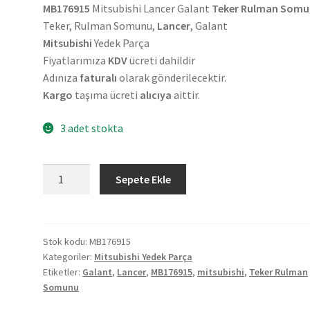
MB176915
Mitsubishi Lancer Galant
Teker Rulman Som
Teker, Rulman Somunu,
Lancer
, Galant
Mitsubishi
Yedek Parça
Fiyatlarımıza
KDV
ücreti dahildir
Adınıza
faturalı
olarak gönderilecektir.
Kargo
taşıma ücreti
alıcıya
aittir.
3 adet stokta
Mitsubishi
Sepete Ekle
Lancer
Galant
Teker
Rulman
Stok kodu:
MB176915
Kategoriler:
Mitsubishi Yedek Parça
Somunu
Etiketler:
Galant
,
Lancer
,
MB176915
,
mitsubishi
,
Teker Rulman
MB176915
Somunu
adet