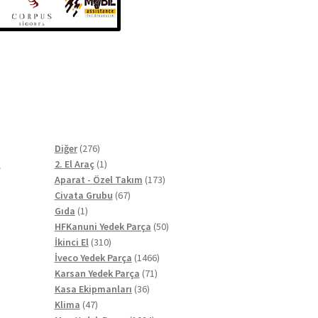
t
276
Diğer
276
ürün
1
2. El Araç
1
ürün
173
Aparat - Özel Takım
173
67
ürün
Civata Grubu
67
1
ürün
Gıda
1
ürün
50
HFKanuni Yedek Parça
50
310
ürün
İkinci El
310
ürün
1466
İveco Yedek Parça
1466
71
ürün
Karsan Yedek Parça
71
36
ürün
Kasa Ekipmanları
36
47
ürün
Klima
47