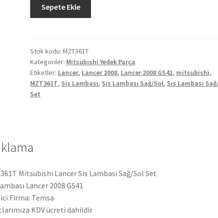
Mitsubishi
Sepete Ekle
Lancer
Sis
Lambası
Sağ/Sol
Stok kodu:
MZT361T
Kategoriler:
Mitsubishi Yedek Parça
Set
Etiketler:
Lancer
,
Lancer 2008
,
Lancer 2008 GS41
,
mitsubishi
,
MZT361T
MZT361T
,
Sis Lambası
,
Sis Lambası Sağ/Sol
,
Sis Lambası Sağ
adet
Set
ıklama
61T Mitsubishi Lancer Sis Lambası Sağ/Sol Set
Lambası Lancer 2008 GS41
ici Firma: Temsa
tlarımıza KDV ücreti dahildir