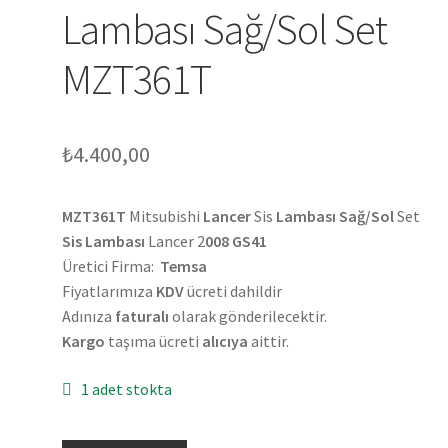
Lambası Sağ/Sol Set
MZT361T
₺
4.400,00
MZT361T
Mitsubishi
Lancer
Sis
Lambası
Sağ/Sol
Set
Sis Lambası
Lancer 2
008 GS41
Üretici Firma:
Temsa
Fiyatlarımıza
KDV
ücreti dahildir
Adınıza
faturalı
olarak gönderilecektir.
Kargo
taşıma ücreti
alıcıya
aittir.
1 adet stokta