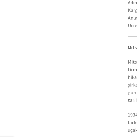
Adın
Karg
Anla
Ücre
Mits
Mits
firm
hika
şirk
göre
tari
1934
birl
uçak