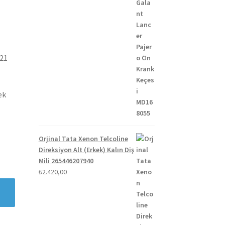
021
ek
Orjinal Tata Xenon Telcoline
Direksiyon Alt (Erkek) Kalın Diş
Mili 265446207940
₺
2.420,00