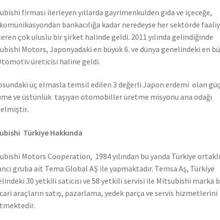
ubishi firması ilerleyen yıllarda gayrimenkulden gıda ve içeceğe,
komünikasyondan bankacılığa kadar neredeyse her sektörde faali
eren çok uluslu bir şirket halinde geldi. 2011 yılında gelindiğinde
ubishi Motors, Japonyadaki en büyük 6. ve dünya genelindeki en b
Otomotiv üreticisi haline geldi.
sundaki üç elmasla temsil edilen 3 değerli Japon erdemi olan güç
me ve üstünlük taşıyan otomobiller üretme misyonu ana odağı
elmiştir.
ubishi Türkiye Hakkında
ubishi Motors Cooperation, 1984 yılından bu yanda Türkiye ortaklı
ncı gruba ait Tema Global AŞ ile yapmaktadır. Temsa Aş, Türkiye
lindeki 30 yetkili satıcısı ve 58 yetkili servisi ile Mitsubishi marka 
icari araçların satış, pazarlama, yedek parça ve servis hizmetlerini
tmektedir.