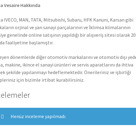
a Vesaire Hakkında
a IVECO, MAN, TATA, Mitsubishi, Subaru, HFK Kanuni, Karsan gibi
aların orjinal ve yan sanayi parçalarının ve İklimsa klimalarının
iye genelinde online satışının yapıldığı bir alışveriş sitesi olarak 2
nda faaliyetine başlamıştır.
leyen dönemlerde diğer otomotiv markalarını ve otomotiv dışı yed
a, makine, ikince el sanayi ürünleri ve servis aparatlarını da ihtiva
ek şekilde yapılanmayı hedeflemektedir. Önerileriniz ve işbirliği
pleriniz için bizimle irtibat kurabilirsiniz.
celemeler
Henüz inceleme yapılmadı.