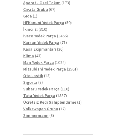
ürün
173
Aparat - Özel Takım
173
67
ürün
Civata Grubu
67
1
ürün
Gıda
1
ürün
50
HFKanuni Yedek Parça
50
310
ürün
İkinci El
310
ürün
1466
İveco Yedek Parça
1466
71
ürün
Karsan Yedek Parça
71
36
ürün
Kasa Ekipmanları
36
47
ürün
Klima
47
ürün
1024
Man Yedek Parça
1024
ürün
2561
Mitsubishi Yedek Parça
2561
13
ürün
Oto Lastik
13
8
ürün
Sigorta
8
ürün
116
Subaru Yedek Parça
116
1537
ürün
Tata Yedek Parça
1537
ürün
1
Ücretsiz Kedi Sahiplendirme
1
12
ürün
Volkswagen Grubu
12
8
ürün
Zimmermann
8
ürün