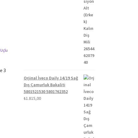
e 3
Orjinal İveco Daily 14/19 Sağ
Dış Çamurluk Bakaliti
5801521530 5801762352
₺
1.815,00