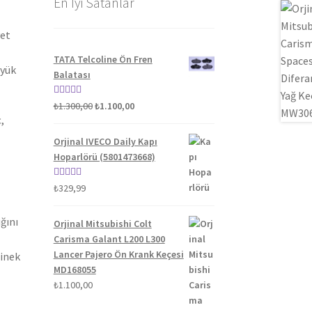
En İyi Satanlar
yet
TATA Telcoline Ön Fren
üyük
Balatası
Orijinal
Şu
5 üzerinden
₺
1.300,00
₺
1.100,00
,
fiyat:
andaki
5.00
oy aldı
₺1.300,00.
fiyat:
Orjinal IVECO Daily Kapı
₺1.100,00.
Hoparlörü (5801473668)
5 üzerinden
₺
329,99
5.00
oy aldı
ğını
Orjinal Mitsubishi Colt
Carisma Galant L200 L300
Lancer Pajero Ön Krank Keçesi
binek
MD168055
₺
1.100,00