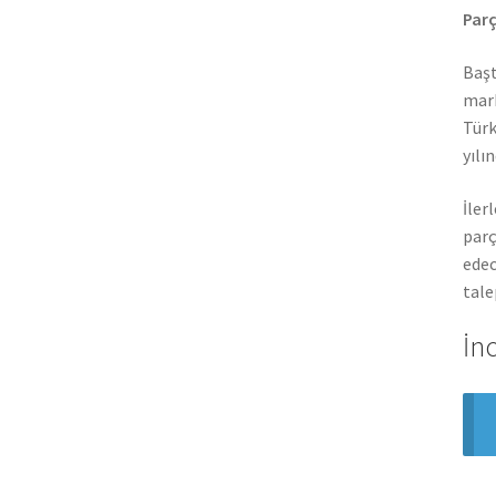
Parç
Başt
mark
Türk
yılı
İler
parç
edec
tale
İn