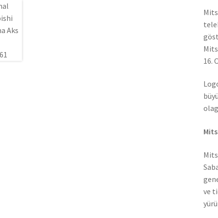
Mits
tele
göst
Mits
16. 
Logo
büyü
olag
Mits
Mits
Saba
gene
ve t
yürü