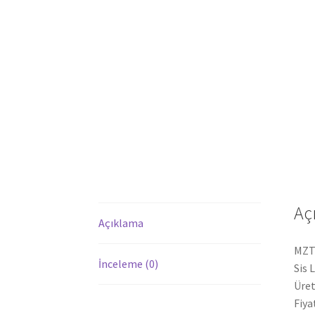
Aç
Açıklama
MZT3
İnceleme (0)
Sis 
Üret
Fiya