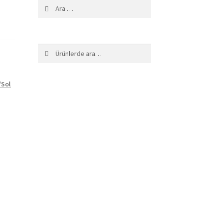
Arama:
Ara:
Ara
/Sol