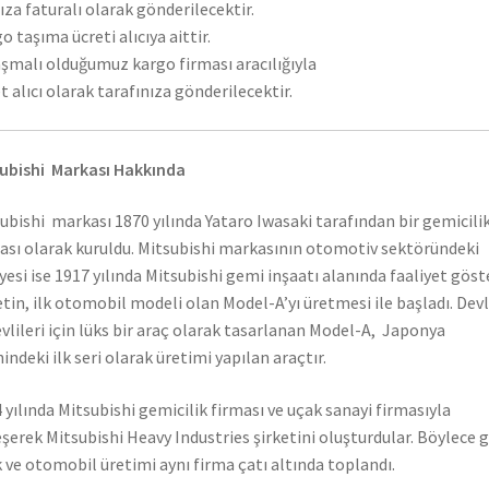
ıza faturalı olarak gönderilecektir.
o taşıma ücreti alıcıya aittir.
şmalı olduğumuz kargo firması aracılığıyla
t alıcı olarak tarafınıza gönderilecektir.
ubishi Markası Hakkında
ubishi markası 1870 yılında Yataro Iwasaki tarafından bir gemicili
ası olarak kuruldu. Mitsubishi markasının otomotiv sektöründeki
yesi ise 1917 yılında Mitsubishi gemi inşaatı alanında faaliyet gös
etin, ilk otomobil modeli olan Model-A’yı üretmesi ile başladı. Dev
vlileri için lüks bir araç olarak tasarlanan Model-A, Japonya
hindeki ilk seri olarak üretimi yapılan araçtır.
 yılında Mitsubishi gemicilik firması ve uçak sanayi firmasıyla
eşerek Mitsubishi Heavy Industries şirketini oluşturdular. Böylece 
 ve otomobil üretimi aynı firma çatı altında toplandı.