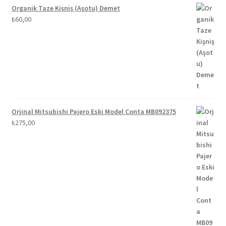
Organik Taze Kişniş (Aşotu) Demet
₺
60,00
Orjinal Mitsubishi Pajero Eski Model Conta MB092375
₺
275,00