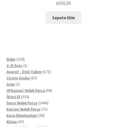
₺
550,00
Sepete Ekle
276
Diğer
276
ürün
1
2. El Araç
1
ürün
173
Aparat - Özel Takım
173
67
ürün
Civata Grubu
67
1
ürün
Gıda
1
ürün
50
HFKanuni Yedek Parça
50
310
ürün
İkinci El
310
ürün
1466
İveco Yedek Parça
1466
71
ürün
Karsan Yedek Parça
71
36
ürün
Kasa Ekipmanları
36
47
ürün
Klima
47