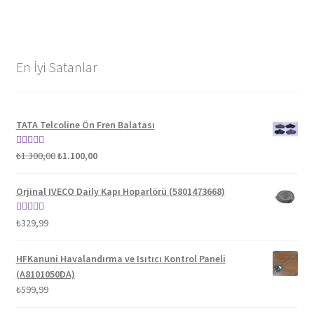
En İyi Satanlar
TATA Telcoline Ön Fren Balatası
Orijinal
Şu
5 üzerinden
₺
1.300,00
₺
1.100,00
fiyat:
andaki
5.00
oy aldı
₺1.300,00.
fiyat:
Orjinal IVECO Daily Kapı Hoparlörü (5801473668)
₺1.100,00.
5 üzerinden
₺
329,99
5.00
oy aldı
HFKanuni Havalandırma ve Isıtıcı Kontrol Paneli
(A8101050DA)
₺
599,99