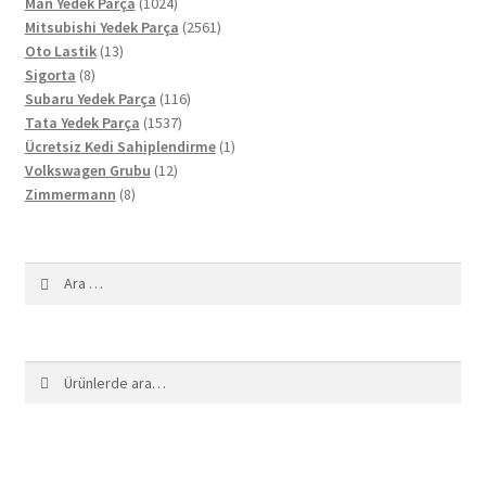
ürün
1024
Man Yedek Parça
1024
ürün
2561
Mitsubishi Yedek Parça
2561
13
ürün
Oto Lastik
13
8
ürün
Sigorta
8
ürün
116
Subaru Yedek Parça
116
1537
ürün
Tata Yedek Parça
1537
ürün
1
Ücretsiz Kedi Sahiplendirme
1
12
ürün
Volkswagen Grubu
12
8
ürün
Zimmermann
8
ürün
Arama:
Ara:
Ara