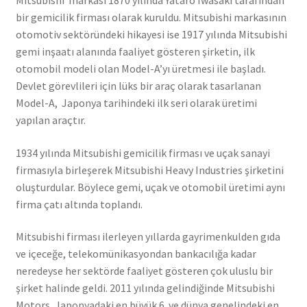
Mitsubishi markası 1870 yılında Yataro Iwasaki tarafından
bir gemicilik firması olarak kuruldu. Mitsubishi markasının
otomotiv sektöründeki hikayesi ise 1917 yılında Mitsubishi
gemi inşaatı alanında faaliyet gösteren şirketin, ilk
otomobil modeli olan Model-A’yı üretmesi ile başladı.
Devlet görevlileri için lüks bir araç olarak tasarlanan
Model-A, Japonya tarihindeki ilk seri olarak üretimi
yapılan araçtır.
1934 yılında Mitsubishi gemicilik firması ve uçak sanayi
firmasıyla birleşerek Mitsubishi Heavy Industries şirketini
oluşturdular. Böylece gemi, uçak ve otomobil üretimi aynı
firma çatı altında toplandı.
Mitsubishi firması ilerleyen yıllarda gayrimenkulden gıda
ve içeceğe, telekomünikasyondan bankacılığa kadar
neredeyse her sektörde faaliyet gösteren çok uluslu bir
şirket halinde geldi. 2011 yılında gelindiğinde Mitsubishi
Motors, Japonyadaki en büyük 6. ve dünya genelindeki en