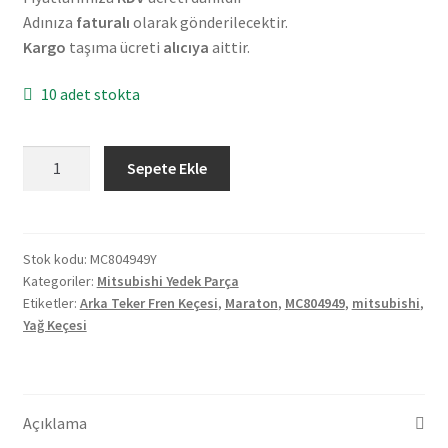
Adınıza
faturalı
olarak gönderilecektir.
Kargo
taşıma ücreti
alıcıya
aittir.
10 adet stokta
Mitsubishi
Sepete Ekle
Maraton
Arka
Teker
Fren
Stok kodu:
MC804949Y
Kategoriler:
Mitsubishi Yedek Parça
Keçesi
Etiketler:
Arka Teker Fren Keçesi
,
Maraton
,
MC804949
,
mitsubishi
,
MC804949Y
Yağ Keçesi
adet
Açıklama