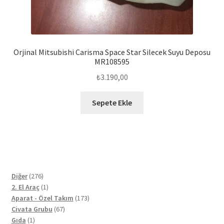
Orjinal Mitsubishi Carisma Space Star Silecek Suyu Deposu
MR108595
₺
3.190,00
Sepete Ekle
276
Diğer
276
ürün
1
2. El Araç
1
ürün
173
Aparat - Özel Takım
173
67
ürün
Civata Grubu
67
1
ürün
Gıda
1