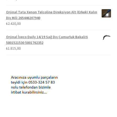
Orjinal Tata Xenon Telcoline Direksiyon Alt (Erkek) Kalın
Diş Mili 265446207940
₺
2.420,00
Orjinal İveco Daily 14/19 Sağ Dış Çamurluk Bakaliti
5801521530 5801762352
₺
1.815,00