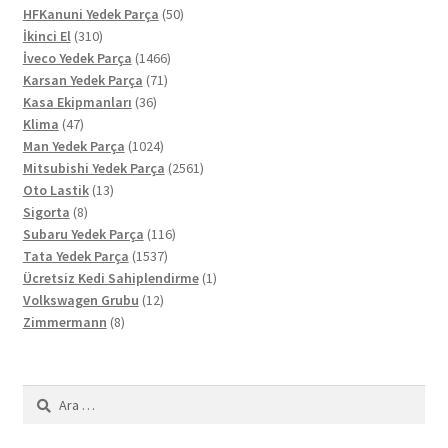
ürün
50
HFKanuni Yedek Parça
50
310
ürün
İkinci El
310
ürün
1466
İveco Yedek Parça
1466
71
ürün
Karsan Yedek Parça
71
36
ürün
Kasa Ekipmanları
36
47
ürün
Klima
47
ürün
1024
Man Yedek Parça
1024
ürün
2561
Mitsubishi Yedek Parça
2561
13
ürün
Oto Lastik
13
8
ürün
Sigorta
8
ürün
116
Subaru Yedek Parça
116
1537
ürün
Tata Yedek Parça
1537
ürün
1
Ücretsiz Kedi Sahiplendirme
1
12
ürün
Volkswagen Grubu
12
8
ürün
Zimmermann
8
ürün
Arama: