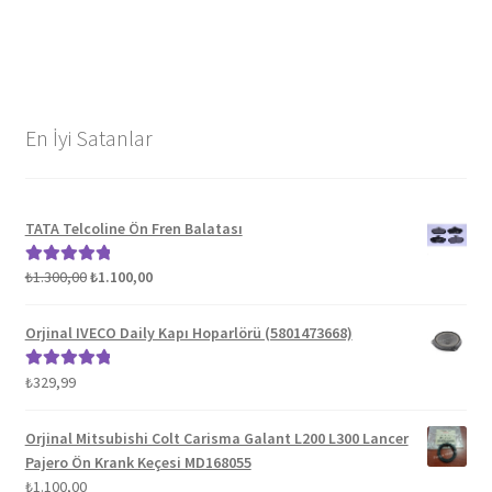
En İyi Satanlar
TATA Telcoline Ön Fren Balatası
Orijinal
Şu
₺
1.300,00
₺
1.100,00
5 üzerinden
fiyat:
andaki
5.00
oy aldı
₺1.300,00.
fiyat:
Orjinal IVECO Daily Kapı Hoparlörü (5801473668)
₺1.100,00.
₺
329,99
5 üzerinden
5.00
oy aldı
Orjinal Mitsubishi Colt Carisma Galant L200 L300 Lancer
Pajero Ön Krank Keçesi MD168055
₺
1.100,00