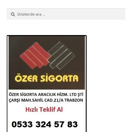
Ara:
Ara