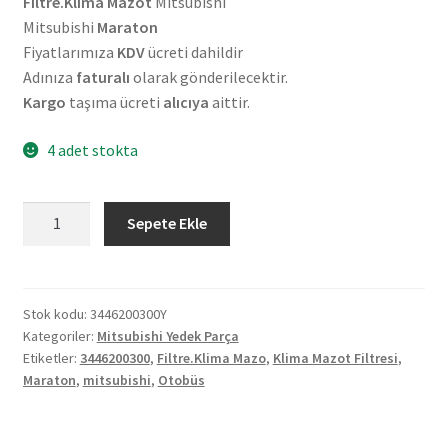
Filtre.Klima Mazot
Mitsubishi
Mitsubishi
Maraton
Fiyatlarımıza
KDV
ücreti dahildir
Adınıza
faturalı
olarak gönderilecektir.
Kargo
taşıma ücreti
alıcıya
aittir.
4 adet stokta
Mitsubishi
Sepete Ekle
Maraton
EM
Otobüs
Klima
Stok kodu:
3446200300Y
Kategoriler:
Mitsubishi Yedek Parça
Mazot
Etiketler:
3446200300
,
Filtre.Klima Mazo
,
Klima Mazot Filtresi
,
Filtresi
Maraton
,
mitsubishi
,
Otobüs
3446200300Y
adet