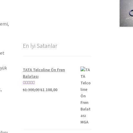
gemi,
En İyi Satanlar
yet
üyük
TATA Telcoline Ön Fren
Balatası
,
Orijinal
Şu
5 üzerinden
₺
1.300,00
₺
1.100,00
fiyat:
andaki
5.00
oy aldı
₺1.300,00.
fiyat:
₺1.100,00.
ğını