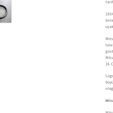
tari
1934
birl
uçak
Mits
tele
göst
Mits
16. 
Logo
büyü
olag
Mits
Mits