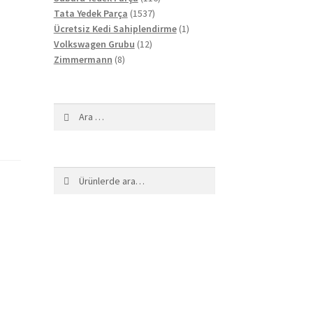
1537
ürün
Tata Yedek Parça
1537
ürün
1
Ücretsiz Kedi Sahiplendirme
1
12
ürün
Volkswagen Grubu
12
8
ürün
Zimmermann
8
ürün
Arama:
Ara:
Ara