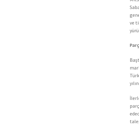
Saba
gene
ve t
yürü
Parç
Başt
mark
Türk
yılı
İler
parç
edec
tale