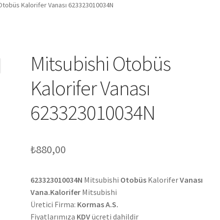
 Otobüs Kalorifer Vanası 623323010034N
Mitsubishi Otobüs
Kalorifer Vanası
623323010034N
₺
880,00
623323010034N
Mitsubishi
Otobüs
Kalorifer
Vanası
Vana.Kalorifer
Mitsubishi
Üretici Firma:
Kormas A.S.
Fiyatlarımıza
KDV
ücreti dahildir