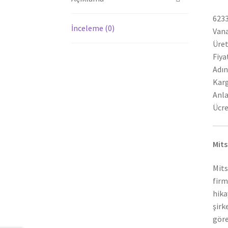
6233
İnceleme (0)
Vana
Üret
Fiya
Adın
Karg
Anla
Ücre
Mits
Mits
firm
hika
şirk
göre