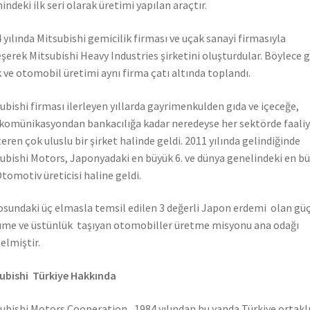
hindeki ilk seri olarak üretimi yapılan araçtır.
 yılında Mitsubishi gemicilik firması ve uçak sanayi firmasıyla
eşerek Mitsubishi Heavy Industries şirketini oluşturdular. Böylece 
 ve otomobil üretimi aynı firma çatı altında toplandı.
ubishi firması ilerleyen yıllarda gayrimenkulden gıda ve içeceğe,
komünikasyondan bankacılığa kadar neredeyse her sektörde faali
eren çok uluslu bir şirket halinde geldi. 2011 yılında gelindiğinde
ubishi Motors, Japonyadaki en büyük 6. ve dünya genelindeki en b
Otomotiv üreticisi haline geldi.
sundaki üç elmasla temsil edilen 3 değerli Japon erdemi olan güç
me ve üstünlük taşıyan otomobiller üretme misyonu ana odağı
elmiştir.
ubishi Türkiye Hakkında
ubishi Motors Cooperation, 1984 yılından bu yanda Türkiye ortaklı