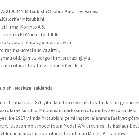
23010034N Mitsubishi Otobüs Kalorifer Vanası
.Kalorifer Mitsubishi
ici Firma: Kormas A.S.
tlarımıza KDV ücreti dahildir
ıza faturalı olarak gönderilecektir.
o taşıma ücreti alıcıya aittir.
şmalı olduğumuz kargo firması aracılığıyla
t alıcı olarak tarafınıza gönderilecektir.
ubishi Markası Hakkında
ubishi markası 1870 yılında Yataro Iwasaki tarafından bir gemicili
ası olarak kuruldu. Mitsubishi markasının otomotiv sektöründeki
yesi ise 1917 yılında Mitsubishi gemi inşaatı alanında faaliyet gös
etin, ilk otomobil modeli olan Model-A’yı üretmesi ile başladı. Dev
vlileri için lüks bir araç olarak tasarlanan Model-A, Japonya