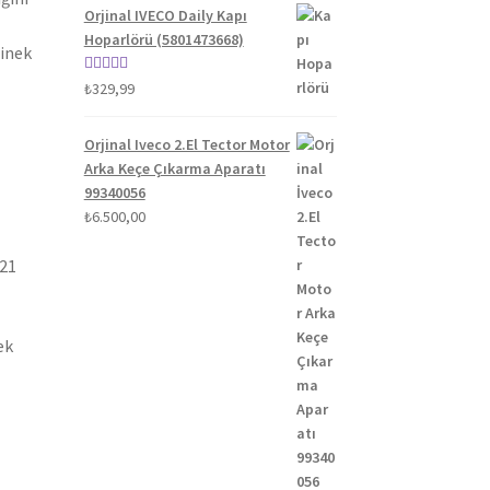
Orjinal IVECO Daily Kapı
Hoparlörü (5801473668)
binek
5 üzerinden
₺
329,99
5.00
oy aldı
Orjinal Iveco 2.El Tector Motor
Arka Keçe Çıkarma Aparatı
99340056
₺
6.500,00
021
ek