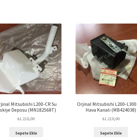
jinal Mitsubishi L200-CR Su
Orjinal Mitsubishi L200-L300
ıskiye Deposu (MN182568T)
Hava Kanalı (MB424038)
₺
1.210,00
₺
1.210,00
Sepete Ekle
Sepete Ekle