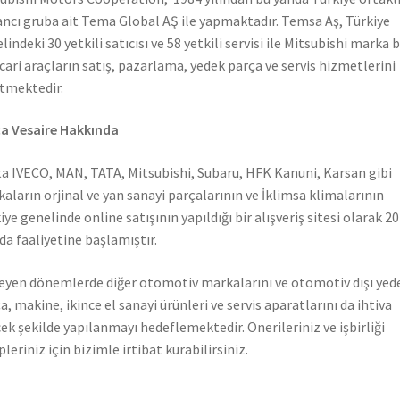
ncı gruba ait Tema Global AŞ ile yapmaktadır. Temsa Aş, Türkiye
lindeki 30 yetkili satıcısı ve 58 yetkili servisi ile Mitsubishi marka 
icari araçların satış, pazarlama, yedek parça ve servis hizmetlerini
tmektedir.
a Vesaire Hakkında
a IVECO, MAN, TATA, Mitsubishi, Subaru, HFK Kanuni, Karsan gibi
aların orjinal ve yan sanayi parçalarının ve İklimsa klimalarının
iye genelinde online satışının yapıldığı bir alışveriş sitesi olarak 2
nda faaliyetine başlamıştır.
leyen dönemlerde diğer otomotiv markalarını ve otomotiv dışı yed
a, makine, ikince el sanayi ürünleri ve servis aparatlarını da ihtiva
ek şekilde yapılanmayı hedeflemektedir. Önerileriniz ve işbirliği
pleriniz için bizimle irtibat kurabilirsiniz.