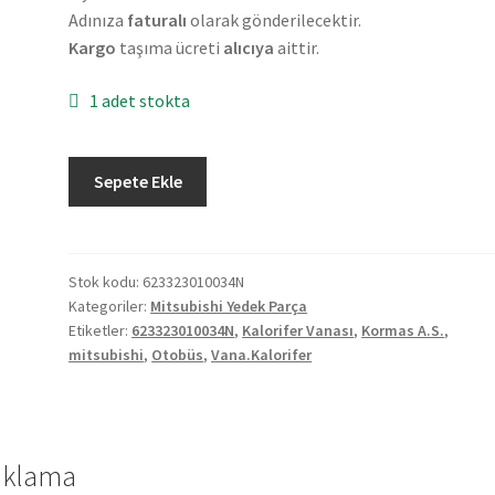
Adınıza
faturalı
olarak gönderilecektir.
Kargo
taşıma ücreti
alıcıya
aittir.
1 adet stokta
Mitsubishi
Sepete Ekle
Otobüs
Kalorifer
Vanası
623323010034N
Stok kodu:
623323010034N
Kategoriler:
Mitsubishi Yedek Parça
adet
Etiketler:
623323010034N
,
Kalorifer Vanası
,
Kormas A.S.
,
mitsubishi
,
Otobüs
,
Vana.Kalorifer
ıklama