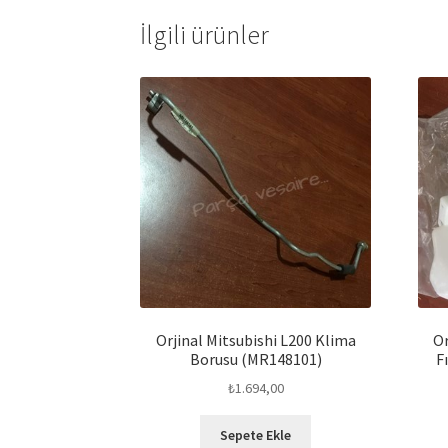
İlgili ürünler
Orjinal Mitsubishi L200 Klima
Or
Borusu (MR148101)
F
₺
1.694,00
Sepete Ekle