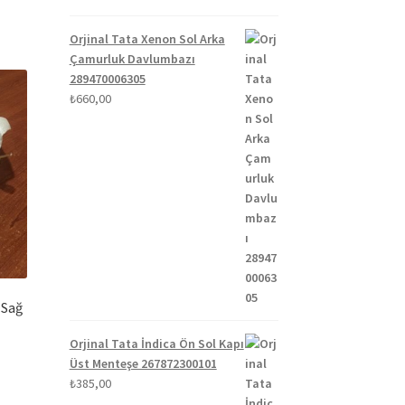
Orjinal Tata Xenon Sol Arka
Çamurluk Davlumbazı
289470006305
₺
660,00
 Sağ
Orjinal Tata İndica Ön Sol Kapı
Üst Menteşe 267872300101
₺
385,00