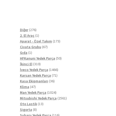
276
Diğer
276
ürün
1
2. El Araç
1
ürün
173
Aparat - Özel Takım
173
67
ürün
Civata Grubu
67
1
ürün
Gıda
1
ürün
50
HFKanuni Yedek Parça
50
310
ürün
İkinci El
310
ürün
1466
İveco Yedek Parça
1466
71
ürün
Karsan Yedek Parça
71
36
ürün
Kasa Ekipmanları
36
47
ürün
Klima
47
ürün
1024
Man Yedek Parça
1024
ürün
2561
Mitsubishi Yedek Parça
2561
13
ürün
Oto Lastik
13
8
ürün
Sigorta
8
ürün
116
Subaru Yedek Parça
116