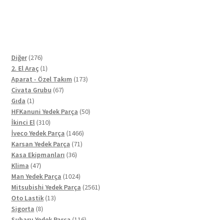
276
Diğer
276
ürün
1
2. El Araç
1
ürün
173
Aparat - Özel Takım
173
67
ürün
Civata Grubu
67
1
ürün
Gıda
1
ürün
50
HFKanuni Yedek Parça
50
310
ürün
İkinci El
310
ürün
1466
İveco Yedek Parça
1466
71
ürün
Karsan Yedek Parça
71
36
ürün
Kasa Ekipmanları
36
47
ürün
Klima
47
ürün
1024
Man Yedek Parça
1024
ürün
2561
Mitsubishi Yedek Parça
2561
13
ürün
Oto Lastik
13
8
ürün
Sigorta
8
ürün
116
Subaru Yedek Parça
116