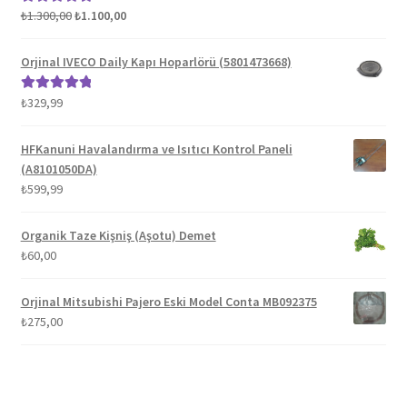
Orijinal
Şu
₺
1.300,00
₺
1.100,00
5 üzerinden
fiyat:
andaki
5.00
oy aldı
₺1.300,00.
fiyat:
Orjinal IVECO Daily Kapı Hoparlörü (5801473668)
₺1.100,00.
₺
329,99
5 üzerinden
5.00
oy aldı
HFKanuni Havalandırma ve Isıtıcı Kontrol Paneli
(A8101050DA)
₺
599,99
Organik Taze Kişniş (Aşotu) Demet
₺
60,00
Orjinal Mitsubishi Pajero Eski Model Conta MB092375
₺
275,00