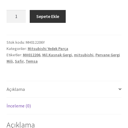
Mitsubishi
Sepete Ekle
Temsa
Safir
Pervane
Gergi
Stok kodu:
MH012206Y
Kategoriler:
Mitsubishi Yedek Parça
Mili
Etiketler:
MH012206
,
Mil.Kasnak Gergi
,
mitsubishi
,
Pervane Gergi
MH012206
Mili
,
Safir
,
Temsa
adet
Açıklama
İnceleme (0)
Açıklama