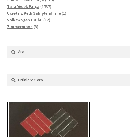
1537
ürün
Tata Yedek Parça
1537
ürün
1
Ücretsiz Kedi Sahiplendirme
1
12
ürün
Volkswagen Grubu
12
8
ürün
Zimmermann
8
ürün
Arama:
Ara:
Ara