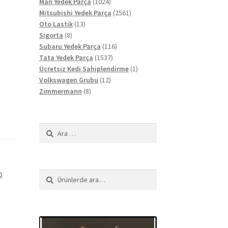
ürün
1024
Man Yedek Parça
1024
ürün
2561
Mitsubishi Yedek Parça
2561
13
ürün
Oto Lastik
13
8
ürün
Sigorta
8
ürün
116
Subaru Yedek Parça
116
1537
ürün
Tata Yedek Parça
1537
ürün
1
Ücretsiz Kedi Sahiplendirme
1
12
ürün
Volkswagen Grubu
12
8
ürün
Zimmermann
8
ürün
Arama:
0
Ara:
Ara