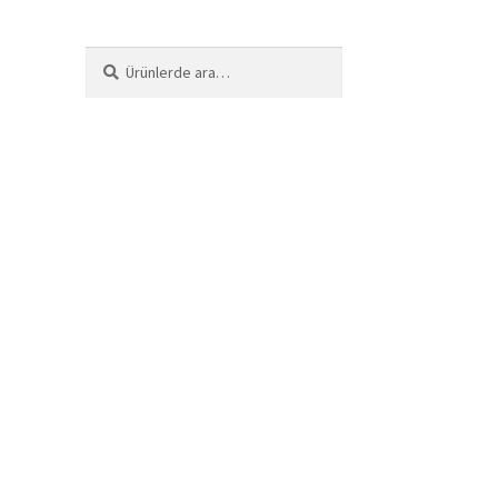
Ara:
Ara