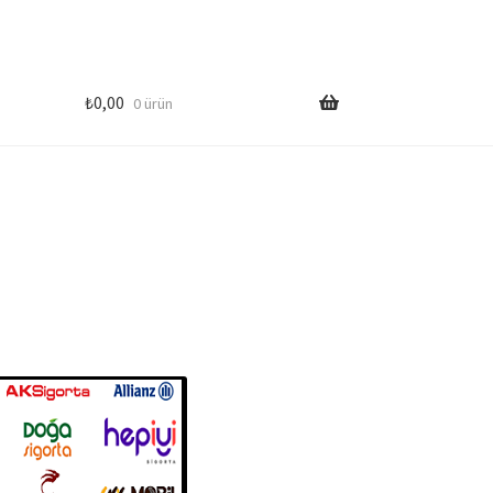
₺
0,00
0 ürün