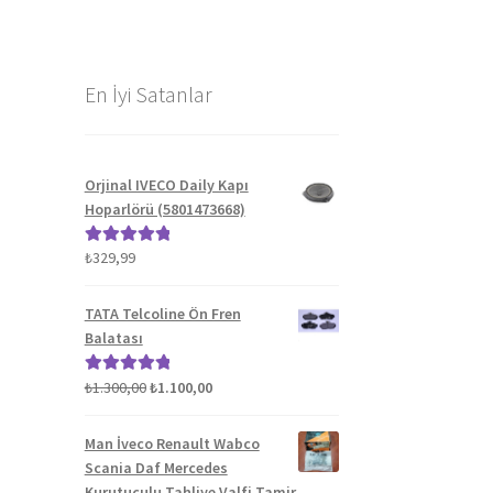
En İyi Satanlar
Orjinal IVECO Daily Kapı
Hoparlörü (5801473668)
₺
329,99
5 üzerinden
5.00
oy aldı
TATA Telcoline Ön Fren
Balatası
Orijinal
Şu
₺
1.300,00
₺
1.100,00
5 üzerinden
fiyat:
andaki
5.00
oy aldı
₺1.300,00.
fiyat:
Man İveco Renault Wabco
₺1.100,00.
Scania Daf Mercedes
Kurutuculu Tahliye Valfi Tamir