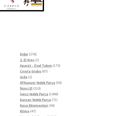
276
Diğer
276
ürün
1
2. El Araç
1
ürün
173
Aparat - Özel Takım
173
67
ürün
Civata Grubu
67
1
ürün
Gıda
1
ürün
50
HFKanuni Yedek Parça
50
310
ürün
İkinci El
310
ürün
1466
İveco Yedek Parça
1466
71
ürün
Karsan Yedek Parça
71
36
ürün
Kasa Ekipmanları
36
47
ürün
Klima
47