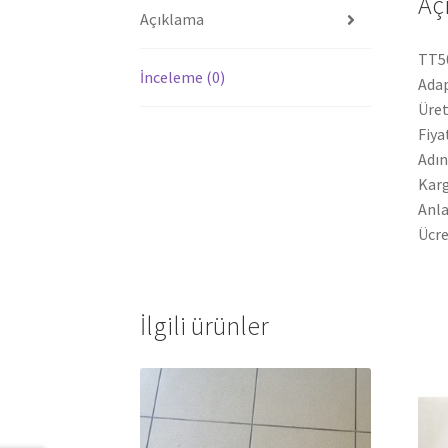
Aç
Açıklama
TT50
İnceleme (0)
Ada
Üret
Fiya
Adın
Karg
Anla
Ücre
İlgili ürünler