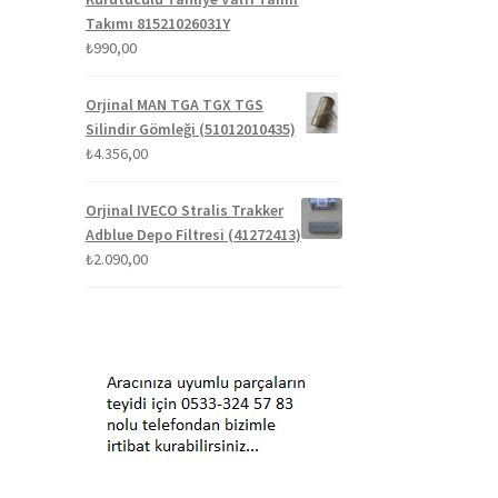
Takımı 81521026031Y
₺
990,00
Orjinal MAN TGA TGX TGS
Silindir Gömleği (51012010435)
₺
4.356,00
Orjinal IVECO Stralis Trakker
Adblue Depo Filtresi (41272413)
₺
2.090,00