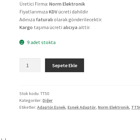
Üretici Firma:
Norm Elektronik
Fiyatlarımıza
KDV
ücreti dahildir
Adınıza
faturalı
olarak gönderilecektir.
Kargo
taşıma ücreti
alıcıya
aittir.
9 adet stokta
Norm
Sepete Ekle
Elektronik
Esnek
Adaptör
TT50
Stok kodu:
TT50
Kategoriler:
Diğer
adet
Etiketler:
Adaptör.Esnek
,
Esnek Adaptör
,
Norm Elektronik
,
TT5