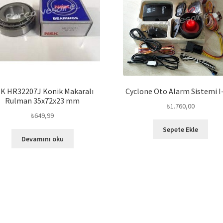
K HR32207J Konik Makaralı
Cyclone Oto Alarm Sistemi I
Rulman 35x72x23 mm
₺
1.760,00
₺
649,99
Sepete Ekle
Devamını oku