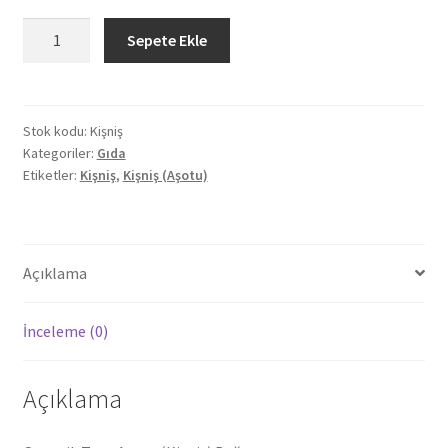
Organik
Sepete Ekle
Taze
Kişniş
(Aşotu)
Demet
Stok kodu:
Kişniş
Kategoriler:
Gıda
adet
Etiketler:
Kişniş
,
Kişniş (Aşotu)
Açıklama
İnceleme (0)
Açıklama