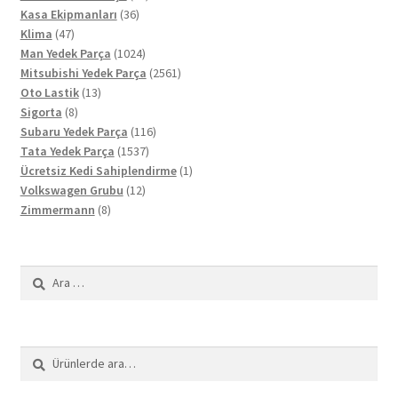
36
ürün
Kasa Ekipmanları
36
47
ürün
Klima
47
ürün
1024
Man Yedek Parça
1024
ürün
2561
Mitsubishi Yedek Parça
2561
13
ürün
Oto Lastik
13
8
ürün
Sigorta
8
ürün
116
Subaru Yedek Parça
116
1537
ürün
Tata Yedek Parça
1537
ürün
1
Ücretsiz Kedi Sahiplendirme
1
12
ürün
Volkswagen Grubu
12
8
ürün
Zimmermann
8
ürün
Arama:
Ara:
Ara