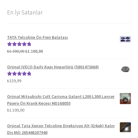
En İyi Satanlar
TATA Telcoline Ön Fren Balatası
Orijinal
Şu
₺
1.300,00
₺
1.100,00
5 üzerinden
fiyat:
andaki
5.00
oy aldı
₺1.300,00.
fiyat:
Orjinal IVECO Daily Kapı Hoparlörü (5801473668)
₺1.100,00.
₺
329,99
5 üzerinden
5.00
oy aldı
Orjinal Mitsubishi Colt Carisma Galant L200 L300 Lancer
Pajero Ön Krank Keçesi MD168055
₺
1.100,00
Orjinal Tata Xenon Telcoline Direksiyon Alt (Erkek) Kalın
Diş Mili 265446207940