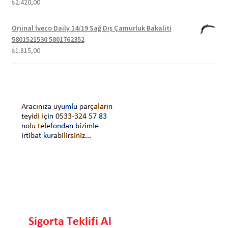
₺
2.420,00
Orjinal İveco Daily 14/19 Sağ Dış Çamurluk Bakaliti
5801521530 5801762352
₺
1.815,00