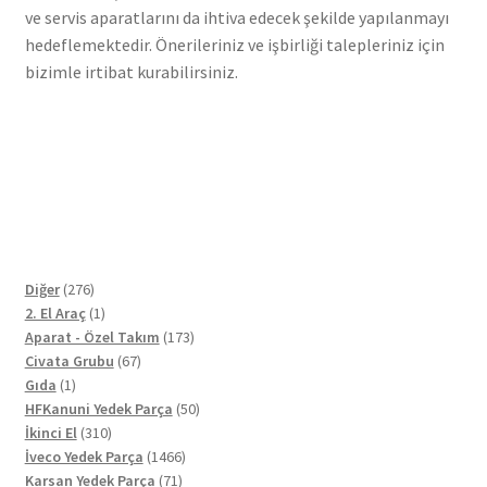
ve servis aparatlarını da ihtiva edecek şekilde yapılanmayı
hedeflemektedir. Önerileriniz ve işbirliği talepleriniz için
bizimle irtibat kurabilirsiniz.
276
Diğer
276
ürün
1
2. El Araç
1
ürün
173
Aparat - Özel Takım
173
67
ürün
Civata Grubu
67
1
ürün
Gıda
1
ürün
50
HFKanuni Yedek Parça
50
310
ürün
İkinci El
310
ürün
1466
İveco Yedek Parça
1466
71
ürün
Karsan Yedek Parça
71