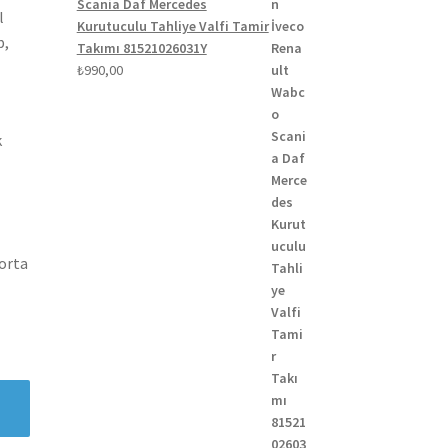
Scania Daf Mercedes
l
Kurutuculu Tahliye Valfi Tamir
p,
Takımı 81521026031Y
₺
990,00
k
gorta