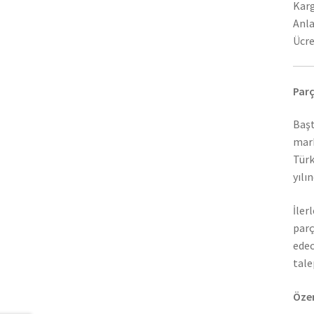
Karg
Anla
Ücre
Parç
Başt
mark
Türk
yılı
İler
parç
edec
tale
Özer