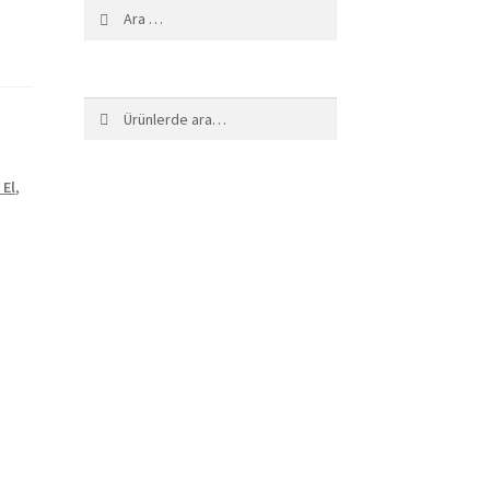
Arama:
Ara:
Ara
 El
,