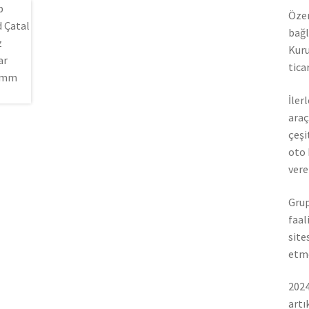
Özer
bağl
Kuru
tica
İler
araç
çeşi
oto 
vere
Grup
faal
site
etme
2024
artı