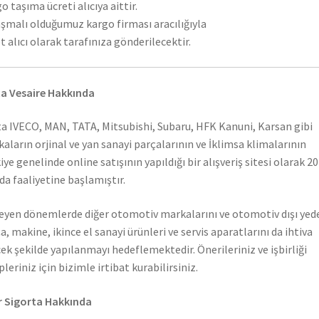
o taşıma ücreti alıcıya aittir.
şmalı olduğumuz kargo firması aracılığıyla
t alıcı olarak tarafınıza gönderilecektir.
a Vesaire Hakkında
a IVECO, MAN, TATA, Mitsubishi, Subaru, HFK Kanuni, Karsan gibi
aların orjinal ve yan sanayi parçalarının ve İklimsa klimalarının
iye genelinde online satışının yapıldığı bir alışveriş sitesi olarak 2
nda faaliyetine başlamıştır.
leyen dönemlerde diğer otomotiv markalarını ve otomotiv dışı yed
a, makine, ikince el sanayi ürünleri ve servis aparatlarını da ihtiva
ek şekilde yapılanmayı hedeflemektedir. Önerileriniz ve işbirliği
pleriniz için bizimle irtibat kurabilirsiniz.
 Sigorta Hakkında