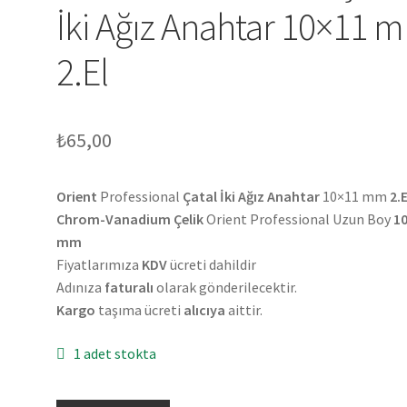
İki Ağız Anahtar 10×11 
2.El
₺
65,00
Orient
Professional
Çatal İki Ağız Anahtar
10×11 mm
2.E
Chrom-Vanadium Çelik
Orient Professional Uzun Boy
1
mm
Fiyatlarımıza
KDV
ücreti dahildir
Adınıza
faturalı
olarak gönderilecektir.
Kargo
taşıma ücreti
alıcıya
aittir.
1 adet stokta