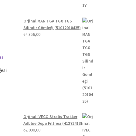
Orjinal MAN TGA TGX TGS
Silindir Gömleği (51012010435)
₺
4.356,00
esi
Orjinal IVECO Stralis Trakker
Adblue Depo Filtresi (41272413)
₺
2.090,00