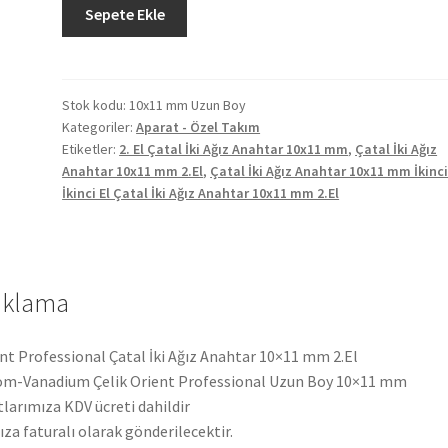
Orient
Sepete Ekle
Professional
Çatal
İki
Ağız
Stok kodu:
10x11 mm Uzun Boy
Kategoriler:
Aparat - Özel Takım
Anahtar
Etiketler:
2. El Çatal İki Ağız Anahtar 10x11 mm
,
Çatal İki Ağız
10x11
Anahtar 10x11 mm 2.El
,
Çatal İki Ağız Anahtar 10x11 mm İkinci
mm
İkinci El Çatal İki Ağız Anahtar 10x11 mm 2.El
2.El
adet
ıklama
nt Professional Çatal İki Ağız Anahtar 10×11 mm 2.El
m-Vanadium Çelik Orient Professional Uzun Boy 10×11 mm
tlarımıza KDV ücreti dahildir
ıza faturalı olarak gönderilecektir.