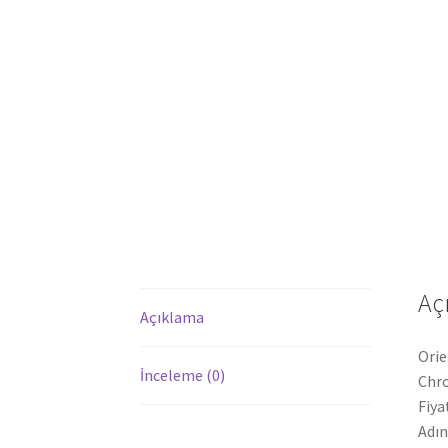
Aç
Açıklama
Orie
İnceleme (0)
Chro
Fiya
Adın