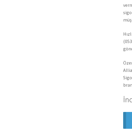
verm
sigo
müşt
Hızl
(053
gönd
Özer
Alli
Sigo
bran
İn