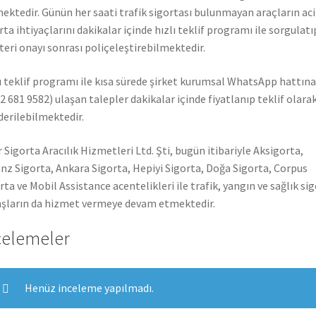
ektedir. Günün her saati trafik sigortası bulunmayan araçların aci
rta ihtiyaçlarını dakikalar içinde hızlı teklif programı ile sorgulatı
eri onayı sonrası poliçeleştirebilmektedir.
ı teklif programı ile kısa sürede şirket kurumsal WhatsApp hattına
2 681 9582) ulaşan talepler dakikalar içinde fiyatlanıp teklif olara
erilebilmektedir.
 Sigorta Aracılık Hizmetleri Ltd. Şti, bugün itibariyle Aksigorta,
anz Sigorta, Ankara Sigorta, Hepiyi Sigorta, Doğa Sigorta, Corpus
rta ve Mobil Assistance acentelikleri ile trafik, yangın ve sağlık si
şların da hizmet vermeye devam etmektedir.
celemeler
Henüz inceleme yapılmadı.