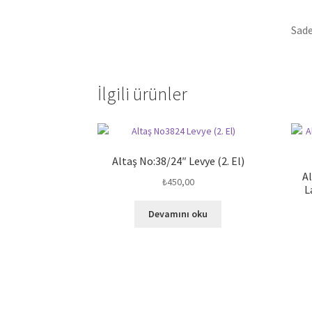
Sade
İlgili ürünler
Altaş No:38/24″ Levye (2. El)
Al
₺
450,00
L
Devamını oku