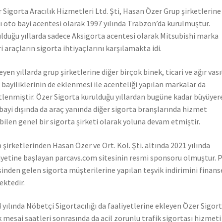
 Sigorta Aracılık Hizmetleri Ltd. Şti, Hasan Özer Grup şirketlerine
ı oto bayi acentesi olarak 1997 yılında Trabzon’da kurulmuştur.
lduğu yıllarda sadece Aksigorta acentesi olarak Mitsubishi marka
ri araçların sigorta ihtiyaçlarını karşılamakta idi.
leyen yıllarda grup şirketlerine diğer birçok binek, ticari ve ağır vası
 bayiliklerinin de eklenmesi ile acenteliği yapılan markalar da
tlenmiştir. Özer Sigorta kurulduğu yıllardan bugüne kadar büyüyer
bayi dışında da araç yanında diğer sigorta branşlarında hizmet
bilen genel bir sigorta şirketi olarak yoluna devam etmiştir.
 şirketlerinden Hasan Özer ve Ort. Kol. Şti. altında 2021 yılında
iyetine başlayan parcavs.com sitesinin resmi sponsoru olmuştur. 
sinden gelen sigorta müşterilerine yapılan teşvik indirimini finans
ktedir.
 yılında Nöbetçi Sigortacılığı da faaliyetlerine ekleyen Özer Sigor
k mesai saatleri sonrasında da acil zorunlu trafik sigortası hizmeti