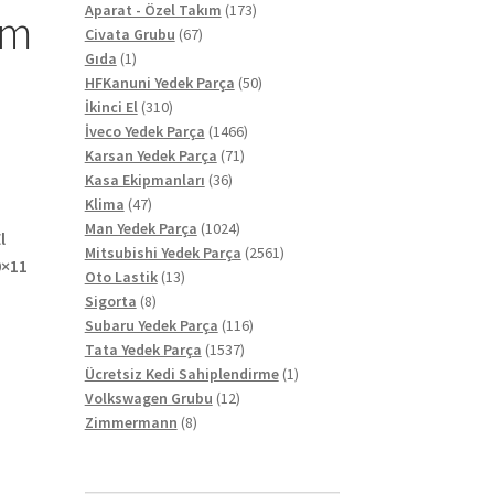
ürün
173
Aparat - Özel Takım
173
mm
67
ürün
Civata Grubu
67
1
ürün
Gıda
1
ürün
50
HFKanuni Yedek Parça
50
310
ürün
İkinci El
310
ürün
1466
İveco Yedek Parça
1466
71
ürün
Karsan Yedek Parça
71
36
ürün
Kasa Ekipmanları
36
47
ürün
Klima
47
ürün
1024
Man Yedek Parça
1024
l
ürün
2561
Mitsubishi Yedek Parça
2561
0×11
13
ürün
Oto Lastik
13
8
ürün
Sigorta
8
ürün
116
Subaru Yedek Parça
116
1537
ürün
Tata Yedek Parça
1537
ürün
1
Ücretsiz Kedi Sahiplendirme
1
12
ürün
Volkswagen Grubu
12
8
ürün
Zimmermann
8
ürün