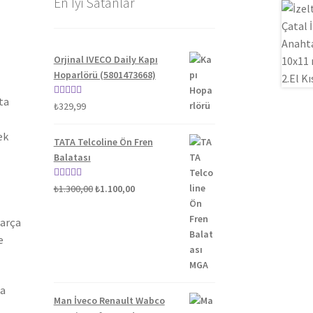
En İyi Satanlar
Orjinal IVECO Daily Kapı
Hoparlörü (5801473668)
ta
5 üzerinden
₺
329,99
5.00
oy aldı
ek
TATA Telcoline Ön Fren
Balatası
Orijinal
Şu
5 üzerinden
₺
1.300,00
₺
1.100,00
fiyat:
andaki
5.00
oy aldı
₺1.300,00.
fiyat:
Parça
₺1.100,00.
e
ta
Man İveco Renault Wabco