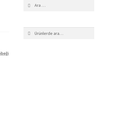
Arama:
Ara:
Ara
öbeği