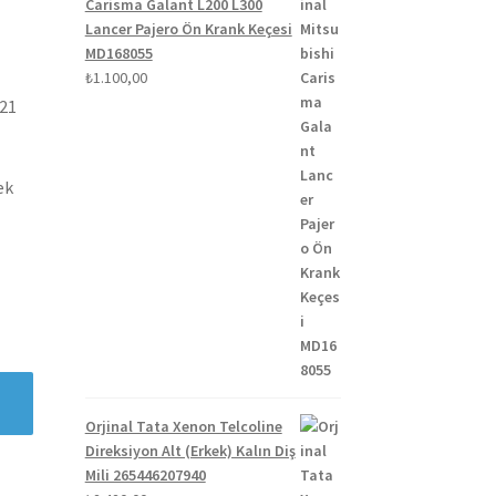
Carisma Galant L200 L300
Lancer Pajero Ön Krank Keçesi
MD168055
₺
1.100,00
021
ek
Orjinal Tata Xenon Telcoline
Direksiyon Alt (Erkek) Kalın Diş
Mili 265446207940