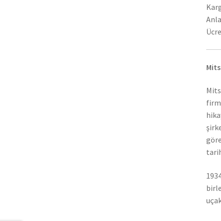
Karg
Anla
Ücre
Mits
Mits
firm
hika
şirk
göre
tari
1934
birl
uçak