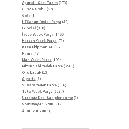
ürün
173
Aparat - Özel Takım
173
i
67
ürün
Civata Grubu
67
1
ürün
Gıda
1
ürün
50
HFKanuni Yedek Parça
50
310
ürün
İkinci El
310
ürün
1466
İveco Yedek Parça
1466
71
ürün
Karsan Yedek Parça
71
36
ürün
Kasa Ekipmanları
36
47
ürün
Klima
47
ürün
1024
Man Yedek Parça
1024
ürün
2561
Mitsubishi Yedek Parça
2561
13
ürün
Oto Lastik
13
8
ürün
Sigorta
8
ürün
116
Subaru Yedek Parça
116
1537
ürün
Tata Yedek Parça
1537
ürün
1
Ücretsiz Kedi Sahiplendirme
1
12
ürün
Volkswagen Grubu
12
8
ürün
Zimmermann
8
ürün