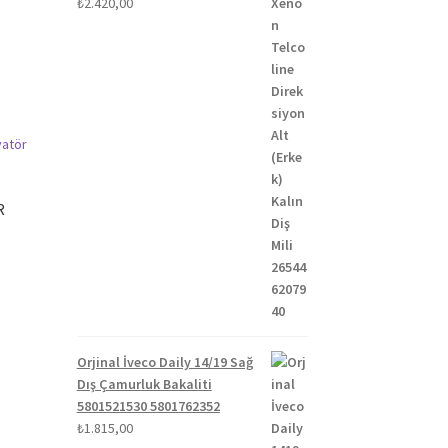
₺
2.420,00
R
Orjinal İveco Daily 14/19 Sağ
Dış Çamurluk Bakaliti
5801521530 5801762352
₺
1.815,00