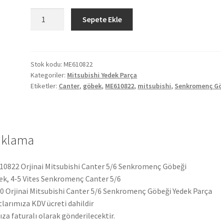
Orjinai
Sepete Ekle
Mitsubishi
Canter
5/6
Senkromenç
Stok kodu:
ME610822
Kategoriler:
Mitsubishi Yedek Parça
Göbeği
Etiketler:
Canter
,
göbek
,
ME610822
,
mitsubishi
,
Senkromenç G
ME610822
adet
ıklama
0822 Orjinai Mitsubishi Canter 5/6 Senkromenç Göbeği
k, 4-5 Vites Senkromenç Canter 5/6
 Orjinai Mitsubishi Canter 5/6 Senkromenç Göbeği Yedek Parça
tlarımıza KDV ücreti dahildir
ıza faturalı olarak gönderilecektir.