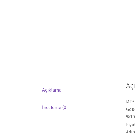
Aç
Açıklama
ME61
İnceleme (0)
Göbe
%100
Fiya
Adın