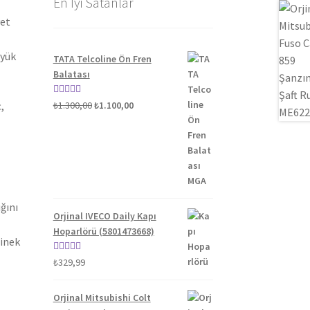
En İyi Satanlar
yet
üyük
TATA Telcoline Ön Fren
Balatası
Orijinal
Şu
5 üzerinden
₺
1.300,00
₺
1.100,00
,
fiyat:
andaki
5.00
oy aldı
₺1.300,00.
fiyat:
₺1.100,00.
ğını
Orjinal IVECO Daily Kapı
Hoparlörü (5801473668)
binek
5 üzerinden
₺
329,99
5.00
oy aldı
Orjinal Mitsubishi Colt