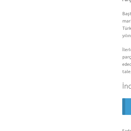
Başt
mark
Türk
yılı
İler
parç
edec
tale
İn
Sade