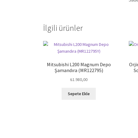
İlgili ürünler
Mitsubishi L200 Magnum Depo
Orji
Şamandıra (MR122795)
S
₺
1.980,00
Sepete Ekle