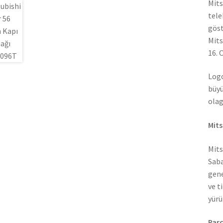
Mits
tele
göst
Mits
16. 
Logo
büyü
olag
Mits
Mits
Saba
gene
ve t
yürü
Parç