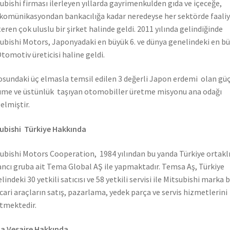
ubishi firması ilerleyen yıllarda gayrimenkulden gıda ve içeceğe,
komünikasyondan bankacılığa kadar neredeyse her sektörde faali
eren çok uluslu bir şirket halinde geldi. 2011 yılında gelindiğinde
ubishi Motors, Japonyadaki en büyük 6. ve dünya genelindeki en b
Otomotiv üreticisi haline geldi.
sundaki üç elmasla temsil edilen 3 değerli Japon erdemi olan güç
me ve üstünlük taşıyan otomobiller üretme misyonu ana odağı
elmiştir.
ubishi Türkiye Hakkında
ubishi Motors Cooperation, 1984 yılından bu yanda Türkiye ortaklı
ncı gruba ait Tema Global AŞ ile yapmaktadır. Temsa Aş, Türkiye
lindeki 30 yetkili satıcısı ve 58 yetkili servisi ile Mitsubishi marka 
icari araçların satış, pazarlama, yedek parça ve servis hizmetlerini
tmektedir.
a Vesaire Hakkında