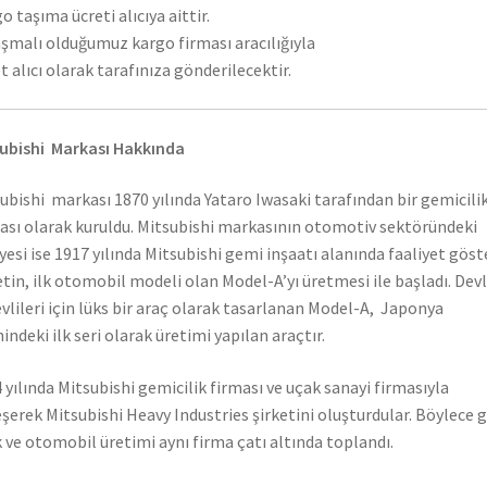
o taşıma ücreti alıcıya aittir.
şmalı olduğumuz kargo firması aracılığıyla
t alıcı olarak tarafınıza gönderilecektir.
ubishi Markası Hakkında
ubishi markası 1870 yılında Yataro Iwasaki tarafından bir gemicili
ası olarak kuruldu. Mitsubishi markasının otomotiv sektöründeki
yesi ise 1917 yılında Mitsubishi gemi inşaatı alanında faaliyet gös
etin, ilk otomobil modeli olan Model-A’yı üretmesi ile başladı. Dev
vlileri için lüks bir araç olarak tasarlanan Model-A, Japonya
hindeki ilk seri olarak üretimi yapılan araçtır.
 yılında Mitsubishi gemicilik firması ve uçak sanayi firmasıyla
eşerek Mitsubishi Heavy Industries şirketini oluşturdular. Böylece 
 ve otomobil üretimi aynı firma çatı altında toplandı.