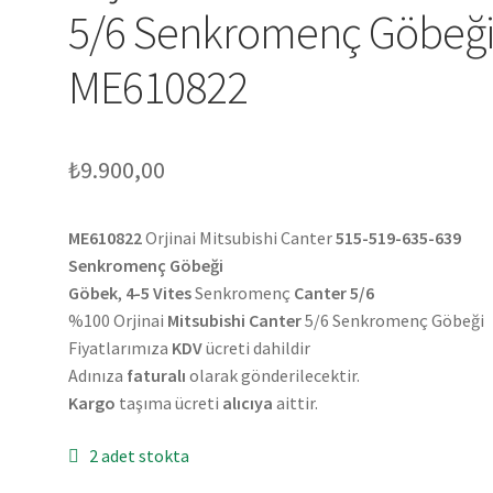
5/6 Senkromenç Göbeğ
ME610822
₺
9.900,00
ME610822
Orjinai Mitsubishi Canter
515-519-635-639
Senkromenç Göbeği
Göbek
,
4-5 Vites
Senkromenç
Canter 5/6
%100 Orjinai
Mitsubishi Canter
5/6 Senkromenç Göbeği
Fiyatlarımıza
KDV
ücreti dahildir
Adınıza
faturalı
olarak gönderilecektir.
Kargo
taşıma ücreti
alıcıya
aittir.
2 adet stokta