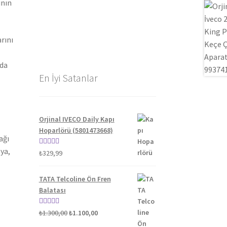
ının
rını
nda
En İyi Satanlar
Orjinal IVECO Daily Kapı
Hoparlörü (5801473668)
ağı
ya,
5 üzerinden
₺
329,99
5.00
oy aldı
TATA Telcoline Ön Fren
Balatası
Orijinal
Şu
5 üzerinden
₺
1.300,00
₺
1.100,00
fiyat:
andaki
5.00
oy aldı