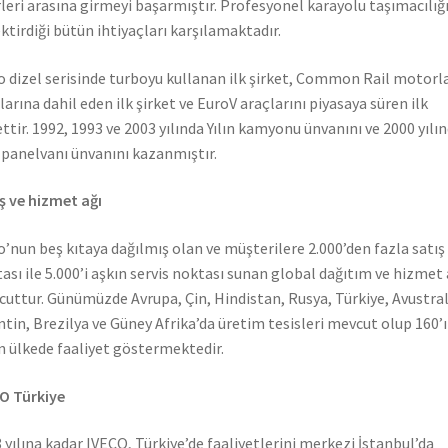
rleri arasına girmeyi başarmıştır. Profesyonel karayolu taşımacılığ
ktirdiği bütün ihtiyaçları karşılamaktadır.
o dizel serisinde turboyu kullanan ilk şirket, Common Rail motorla
larına dahil eden ilk şirket ve EuroV araçlarını piyasaya süren ilk
ettir. 1992, 1993 ve 2003 yılında Yılın kamyonu ünvanını ve 2000 yılı
n panelvanı ünvanını kazanmıştır.
ş ve hizmet ağı
o’nun beş kıtaya dağılmış olan ve müşterilere 2.000’den fazla satış
ası ile 5.000’i aşkın servis noktası sunan global dağıtım ve hizmet 
uttur. Günümüzde Avrupa, Çin, Hindistan, Rusya, Türkiye, Avustral
ntin, Brezilya ve Güney Afrika’da üretim tesisleri mevcut olup 160’ı
n ülkede faaliyet göstermektedir.
O Türkiye
 yılına kadar IVECO, Türkiye’de faaliyetlerini merkezi İstanbul’da