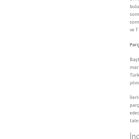
bulu
sonr
sonr
ve T
Parç
Başt
mark
Türk
yılı
İler
parç
edec
tale
İn