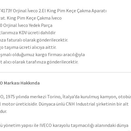
4173Y Orjinal İveco 2.El King Pim Keçe Çakma Aparatı
at. King Pim Keçe Çakma İveco
 Orjinal İveco Yedek Parça
tlarımıza KDV ücreti dahildir
ıza faturalı olarak gönderilecektir.
o taşıma ücreti alıcıya aittir.
şmalı olduğumuz kargo firması aracılığıyla
t alıcı olarak tarafınıza gönderilecektir.
O Markası Hakkında
O, 1975 yılında merkezi Torino, İtalya’da kurulmuş kamyon, otobü
l motor üreticisidir. Dünyaca ünlü CNH Industrial şirketinin bir alt
dur.
ü yönetim yapısı ile IVECO karayolu taşımacılığı alanındaki dünya