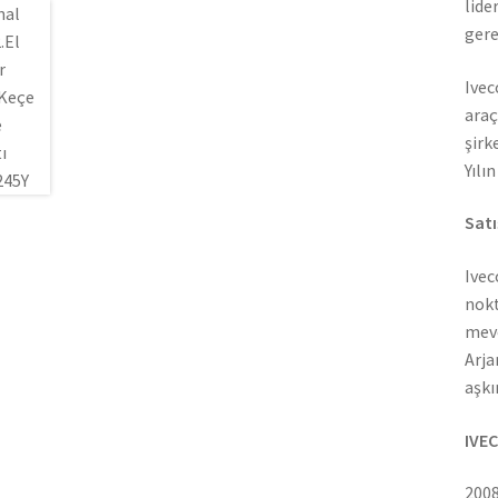
lide
gere
Ivec
araç
şirk
Yılı
Satı
Ivec
nokt
mevc
Arja
aşkı
IVEC
2008