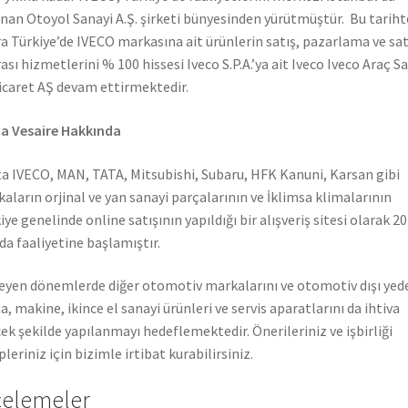
nan Otoyol Sanayi A.Ş. şirketi bünyesinden yürütmüştür. Bu tarih
a Türkiye’de IVECO markasına ait ürünlerin satış, pazarlama ve sat
ası hizmetlerini % 100 hissesi Iveco S.P.A.’ya ait Iveco Iveco Araç S
icaret AŞ devam ettirmektedir.
a Vesaire Hakkında
a IVECO, MAN, TATA, Mitsubishi, Subaru, HFK Kanuni, Karsan gibi
aların orjinal ve yan sanayi parçalarının ve İklimsa klimalarının
iye genelinde online satışının yapıldığı bir alışveriş sitesi olarak 2
nda faaliyetine başlamıştır.
leyen dönemlerde diğer otomotiv markalarını ve otomotiv dışı yed
a, makine, ikince el sanayi ürünleri ve servis aparatlarını da ihtiva
ek şekilde yapılanmayı hedeflemektedir. Önerileriniz ve işbirliği
pleriniz için bizimle irtibat kurabilirsiniz.
celemeler