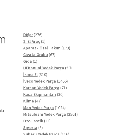
im
276
Diğer
276
ürün
1
2. El Araç
1
ürün
173
Aparat - Özel Takım
173
67
ürün
Civata Grubu
67
1
ürün
Gıda
1
ürün
50
HFKanuni Yedek Parça
50
310
ürün
İkinci El
310
ürün
1466
İveco Yedek Parça
1466
71
ürün
Karsan Yedek Parça
71
36
ürün
Kasa Ekipmanları
36
47
ürün
Klima
47
ürün
1024
Man Yedek Parça
1024
tı
ürün
2561
Mitsubishi Yedek Parça
2561
13
ürün
Oto Lastik
13
8
ürün
Sigorta
8
ürün
116
Subaru Yedek Parça
116