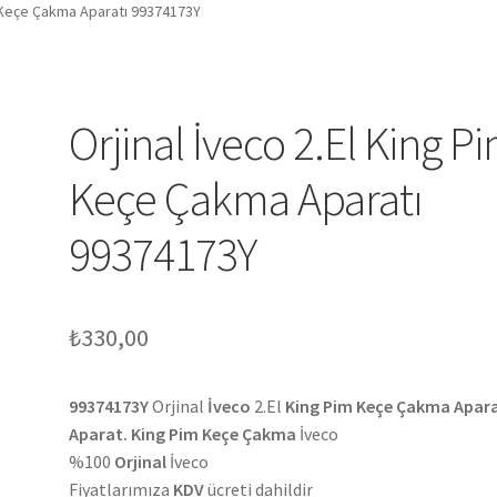
m Keçe Çakma Aparatı 99374173Y
Orjinal İveco 2.El King P
Keçe Çakma Aparatı
99374173Y
₺
330,00
99374173Y
Orjinal
İveco
2.El
King Pim Keçe Çakma Apara
Aparat. King Pim Keçe Çakma
İveco
%100
Orjinal
İveco
Fiyatlarımıza
KDV
ücreti dahildir