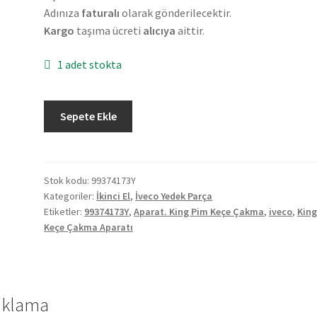
Adınıza
faturalı
olarak gönderilecektir.
Kargo
taşıma ücreti
alıcıya
aittir.
1 adet stokta
Orjinal
Sepete Ekle
İveco
2.El
King
Pim
Stok kodu:
99374173Y
Kategoriler:
İkinci El
,
İveco Yedek Parça
Keçe
Etiketler:
99374173Y
,
Aparat. King Pim Keçe Çakma
,
iveco
,
King
Çakma
Keçe Çakma Aparatı
Aparatı
99374173Y
adet
ıklama