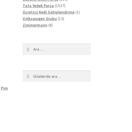
1537
ürün
Tata Yedek Parça
1537
ürün
1
Ücretsiz Kedi Sahiplendirme
1
12
ürün
Volkswagen Grubu
12
8
ürün
Zimmermann
8
ürün
Arama:
Ara:
Ara
 Pim