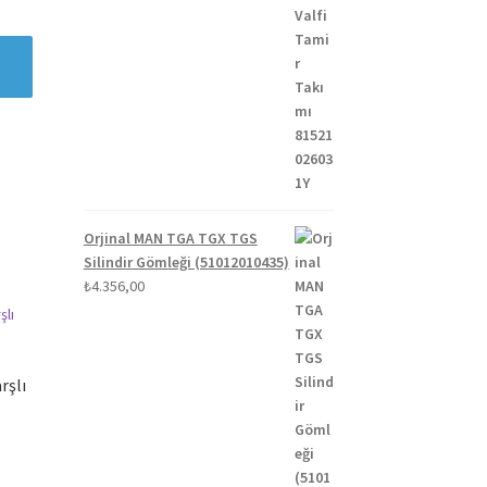
Orjinal MAN TGA TGX TGS
Silindir Gömleği (51012010435)
₺
4.356,00
rşlı