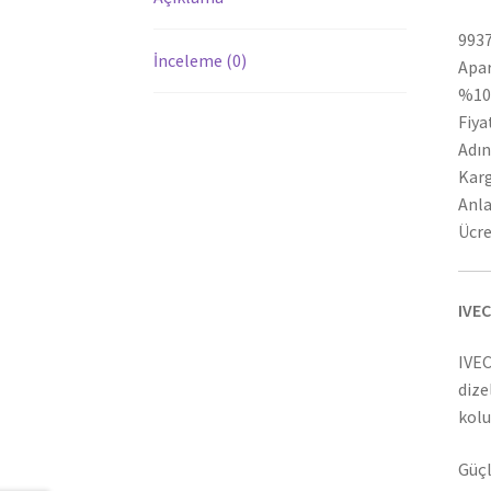
9937
İnceleme (0)
Apar
%100
Fiya
Adın
Karg
Anla
Ücre
IVEC
IVEC
dize
kolu
Güçl