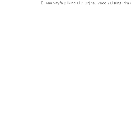
Ana Sayfa
İkinci El
Orjinal İveco 2.El King Pi