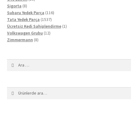
8
ürün
Sigorta
8
ürün
116
Subaru Yedek Parça
116
1537
ürün
Tata Yedek Parça
1537
ürün
1
Ücretsiz Kedi Sahiplendirme
1
12
ürün
Volkswagen Grubu
12
8
ürün
Zimmermann
8
ürün
Arama:
Ara:
Ara