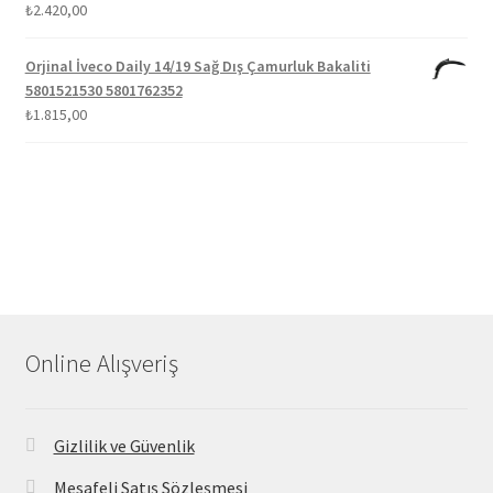
₺
2.420,00
Orjinal İveco Daily 14/19 Sağ Dış Çamurluk Bakaliti
5801521530 5801762352
₺
1.815,00
Online Alışveriş
Gizlilik ve Güvenlik
Mesafeli Satış Sözleşmesi