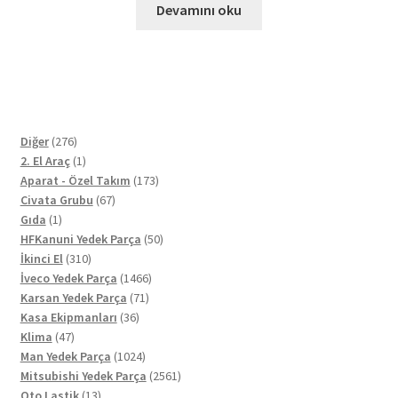
Devamını oku
276
Diğer
276
ürün
1
2. El Araç
1
ürün
173
Aparat - Özel Takım
173
67
ürün
Civata Grubu
67
1
ürün
Gıda
1
ürün
50
HFKanuni Yedek Parça
50
310
ürün
İkinci El
310
ürün
1466
İveco Yedek Parça
1466
71
ürün
Karsan Yedek Parça
71
36
ürün
Kasa Ekipmanları
36
47
ürün
Klima
47
ürün
1024
Man Yedek Parça
1024
ürün
2561
Mitsubishi Yedek Parça
2561
13
ürün
Oto Lastik
13