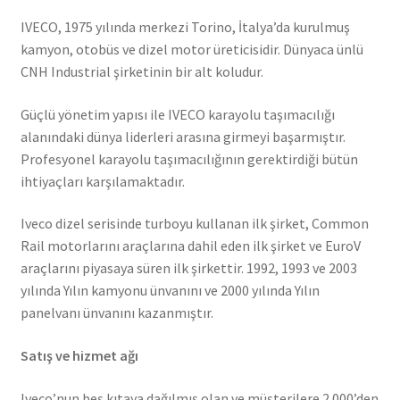
IVECO, 1975 yılında merkezi Torino, İtalya’da kurulmuş
kamyon, otobüs ve dizel motor üreticisidir. Dünyaca ünlü
CNH Industrial şirketinin bir alt koludur.
Güçlü yönetim yapısı ile IVECO karayolu taşımacılığı
alanındaki dünya liderleri arasına girmeyi başarmıştır.
Profesyonel karayolu taşımacılığının gerektirdiği bütün
ihtiyaçları karşılamaktadır.
Iveco dizel serisinde turboyu kullanan ilk şirket, Common
Rail motorlarını araçlarına dahil eden ilk şirket ve EuroV
araçlarını piyasaya süren ilk şirkettir. 1992, 1993 ve 2003
yılında Yılın kamyonu ünvanını ve 2000 yılında Yılın
panelvanı ünvanını kazanmıştır.
Satış ve hizmet ağı
Iveco’nun beş kıtaya dağılmış olan ve müşterilere 2.000’den