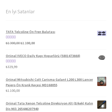
En İyi Satanlar
TATA Telcoline Ön Fren Balatası
Orijinal
Şu
5 üzerinden
₺
1.300,00
₺
1.100,00
fiyat:
andaki
5.00
oy aldı
₺1.300,00.
fiyat:
Orjinal IVECO Daily Kapı Hoparlörü (5801473668)
₺1.100,00.
5 üzerinden
₺
329,99
5.00
oy aldı
Orjinal Mitsubishi Colt Carisma Galant L200 L300 Lancer
Pajero Ön Krank Keçesi MD168055
₺
1.100,00
Orjinal Tata Xenon Telcoline Direksiyon Alt (Erkek) Kalın
Diş Mili 265446207940