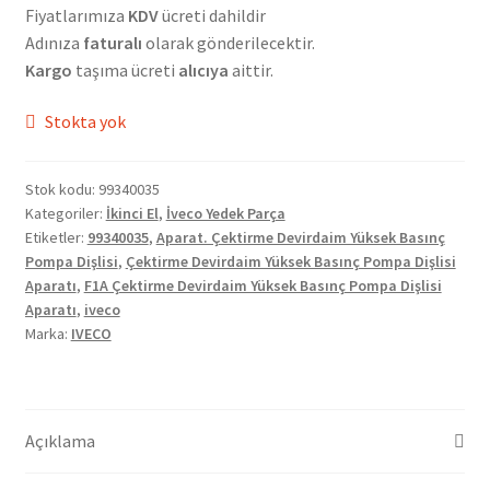
Fiyatlarımıza
KDV
ücreti dahildir
Adınıza
faturalı
olarak gönderilecektir.
Kargo
taşıma ücreti
alıcıya
aittir.
Stokta yok
Stok kodu:
99340035
Kategoriler:
İkinci El
,
İveco Yedek Parça
Etiketler:
99340035
,
Aparat. Çektirme Devirdaim Yüksek Basınç
Pompa Dişlisi
,
Çektirme Devirdaim Yüksek Basınç Pompa Dişlisi
Aparatı
,
F1A Çektirme Devirdaim Yüksek Basınç Pompa Dişlisi
Aparatı
,
iveco
Marka:
IVECO
Açıklama