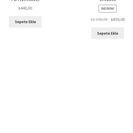
₺
440,00
İNDIRIM!
Orijinal
Şu
₺
1.100,00
₺
850,00
Sepete Ekle
fiyat:
anda
₺1.100,00.
fiyat
Sepete Ekle
₺850