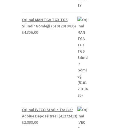
Orjinal MAN TGA TGX TGS
ki
Silindir Gömleği (51012010435)
:
₺
4.356,00
,00.
Orjinal IVECO Stralis Trakker
Adblue Depo Filtresi (41272413)
₺
2.090,00