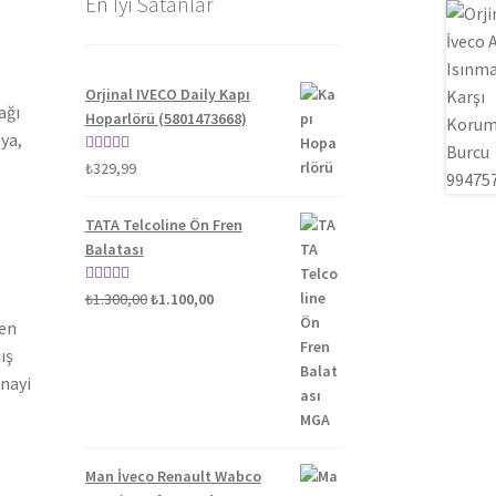
En İyi Satanlar
Orjinal IVECO Daily Kapı
ağı
Hoparlörü (5801473668)
ya,
5 üzerinden
₺
329,99
5.00
oy aldı
TATA Telcoline Ön Fren
Balatası
Orijinal
Şu
5 üzerinden
₺
1.300,00
₺
1.100,00
fiyat:
andaki
5.00
oy aldı
ten
₺1.300,00.
fiyat:
ış
₺1.100,00.
anayi
Man İveco Renault Wabco