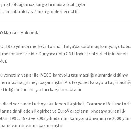
şmalı olduğumuz kargo firması aracılığıyla
t alıcı olarak tarafınıza gönderilecektir.
O Markası Hakkında
O, 1975 yılında merkezi Torino, İtalya’da kurulmuş kamyon, otobü
l motor üreticisidir. Dünyaca ünlü CNH Industrial şirketinin bir alt
dur.
ü yönetim yapısı ile IVECO karayolu taşımacılığı alanındaki dünya
rleri arasına girmeyi başarmıştır. Profesyonel karayolu taşımacılığ
ktirdiği bütün ihtiyaçları karşılamaktadır.
o dizel serisinde turboyu kullanan ilk şirket, Common Rail motorla
larına dahil eden ilk şirket ve EuroV araçlarını piyasaya süren ilk
ettir. 1992, 1993 ve 2003 yılında Yılın kamyonu ünvanını ve 2000 yılı
n panelvanı ünvanını kazanmıştır.