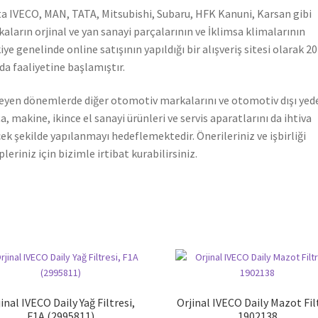
a IVECO, MAN, TATA, Mitsubishi, Subaru, HFK Kanuni, Karsan gibi
aların orjinal ve yan sanayi parçalarının ve İklimsa klimalarının
iye genelinde online satışının yapıldığı bir alışveriş sitesi olarak 2
nda faaliyetine başlamıştır.
leyen dönemlerde diğer otomotiv markalarını ve otomotiv dışı yed
a, makine, ikince el sanayi ürünleri ve servis aparatlarını da ihtiva
ek şekilde yapılanmayı hedeflemektedir. Önerileriniz ve işbirliği
pleriniz için bizimle irtibat kurabilirsiniz.
inal IVECO Daily Yağ Filtresi,
Orjinal IVECO Daily Mazot Fil
F1A (2995811)
1902138