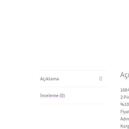
Aç
Açıklama
1684
İnceleme (0)
2 Pi
%100
Fiya
Adın
Karg