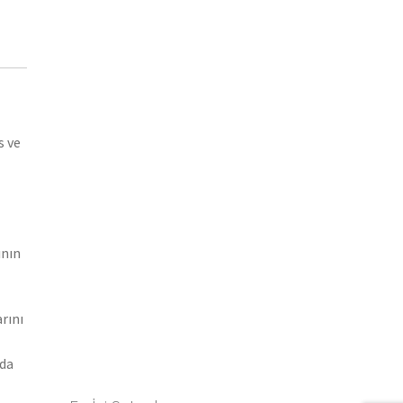
s ve
ının
rını
nda