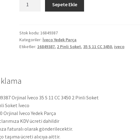
Orjinal
Sepete Ekle
İveco
35
S
11
Stok kodu:
16849387
Kategoriler:
İveco Yedek Parça
CC
Etiketler:
16849387
,
2 Pinli Soket
,
35 S 11 CC 3450
,
iveco
3450
2
Pinli
Soket
ıklama
16849387
adet
9387 Orjinal İveco 35 S 11 CC 3450 2 Pinli Soket
nli Soket İveco
 Orjinal İveco Yedek Parça
tlarımıza KDV ücreti dahildir
ıza faturalı olarak gönderilecektir.
o taşıma ücreti alıcıya aittir.