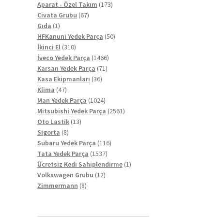
ürün
173
Aparat - Özel Takım
173
67
ürün
Civata Grubu
67
1
ürün
Gıda
1
ürün
50
HFKanuni Yedek Parça
50
310
ürün
İkinci El
310
ürün
1466
İveco Yedek Parça
1466
71
ürün
Karsan Yedek Parça
71
36
ürün
Kasa Ekipmanları
36
47
ürün
Klima
47
ürün
1024
Man Yedek Parça
1024
ürün
2561
Mitsubishi Yedek Parça
2561
13
ürün
Oto Lastik
13
8
ürün
Sigorta
8
ürün
116
Subaru Yedek Parça
116
1537
ürün
Tata Yedek Parça
1537
ürün
1
Ücretsiz Kedi Sahiplendirme
1
12
ürün
Volkswagen Grubu
12
8
ürün
Zimmermann
8
ürün