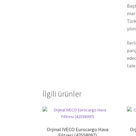
Başt
mark
Türk
yılı
İler
parç
edec
tale
İlgili ürünler
Orjinal IVECO Eurocargo Hava
Orj
Filtresi (42558097)