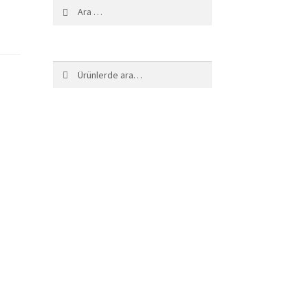
Arama:
Ara:
Ara