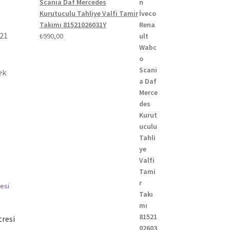
Scania Daf Mercedes
Kurutuculu Tahliye Valfi Tamir
Takımı 81521026031Y
021
₺
990,00
ek
tresi