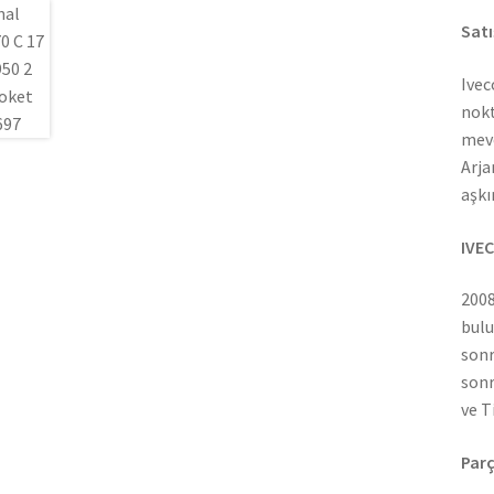
Satı
Ivec
nokt
mevc
Arja
aşkı
IVEC
2008
bulu
sonr
sonr
ve T
Parç