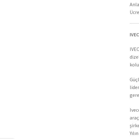
Anla
Ücre
IVEC
IVEC
dize
kolu
Güçl
lide
gere
Ivec
araç
şirk
Yılı