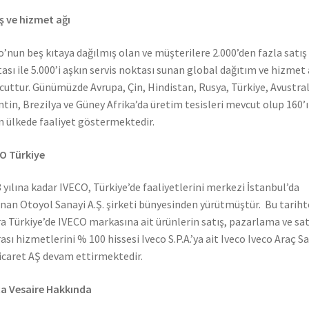
ş ve hizmet ağı
o’nun beş kıtaya dağılmış olan ve müşterilere 2.000’den fazla satış
ası ile 5.000’i aşkın servis noktası sunan global dağıtım ve hizmet 
uttur. Günümüzde Avrupa, Çin, Hindistan, Rusya, Türkiye, Avustral
ntin, Brezilya ve Güney Afrika’da üretim tesisleri mevcut olup 160’ı
n ülkede faaliyet göstermektedir.
O Türkiye
 yılına kadar IVECO, Türkiye’de faaliyetlerini merkezi İstanbul’da
nan Otoyol Sanayi A.Ş. şirketi bünyesinden yürütmüştür. Bu tarih
a Türkiye’de IVECO markasına ait ürünlerin satış, pazarlama ve sat
ası hizmetlerini % 100 hissesi Iveco S.P.A.’ya ait Iveco Iveco Araç S
icaret AŞ devam ettirmektedir.
a Vesaire Hakkında