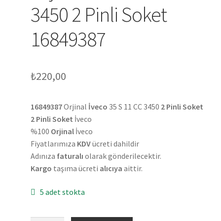
3450 2 Pinli Soket
16849387
₺
220,00
16849387
Orjinal
İveco
35 S 11 CC 3450
2 Pinli Soket
2 Pinli Soket
İveco
%100
Orjinal
İveco
Fiyatlarımıza
KDV
ücreti dahildir
Adınıza
faturalı
olarak gönderilecektir.
Kargo
taşıma ücreti
alıcıya
aittir.
5 adet stokta