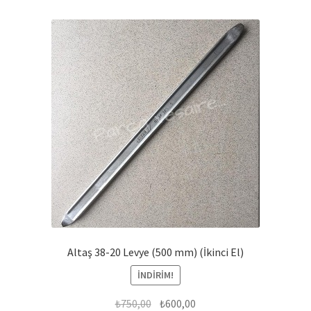
Altaş 38-20 Levye (500 mm) (İkinci El)
İNDIRIM!
Orijinal
Şu
₺
750,00
₺
600,00