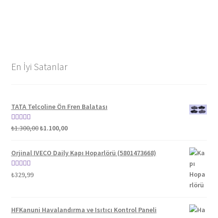
En İyi Satanlar
TATA Telcoline Ön Fren Balatası
Orijinal
Şu
5 üzerinden
₺
1.300,00
₺
1.100,00
fiyat:
andaki
5.00
oy aldı
₺1.300,00.
fiyat:
Orjinal IVECO Daily Kapı Hoparlörü (5801473668)
₺1.100,00.
5 üzerinden
₺
329,99
5.00
oy aldı
HFKanuni Havalandırma ve Isıtıcı Kontrol Paneli