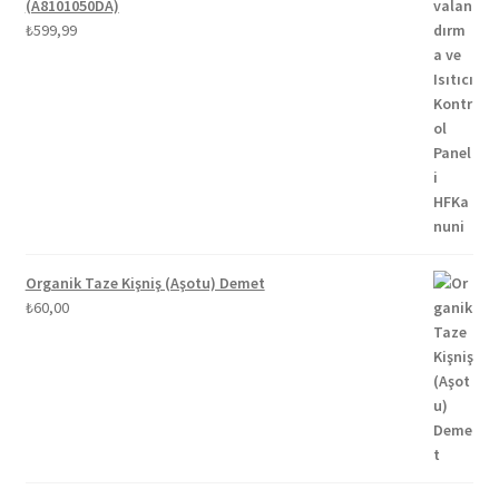
(A8101050DA)
₺
599,99
Organik Taze Kişniş (Aşotu) Demet
₺
60,00