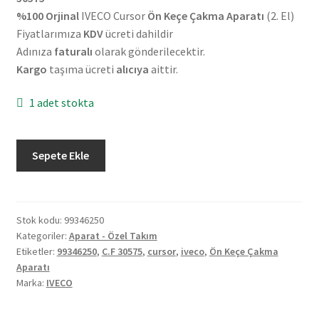
%100 Orjinal
IVECO Cursor
Ön Keçe Çakma Aparatı
(2. El)
Fiyatlarımıza
KDV
ücreti dahildir
Adınıza
faturalı
olarak gönderilecektir.
Kargo
taşıma ücreti
alıcıya
aittir.
1 adet stokta
Orjinal
Sepete Ekle
IVECO
Cursor
Ön
Keçe
Stok kodu:
99346250
Kategoriler:
Aparat - Özel Takım
Çakma
Etiketler:
99346250
,
C.F 30575
,
cursor
,
iveco
,
Ön Keçe Çakma
Aparatı
Aparatı
99346250
Marka:
IVECO
(2.
El)