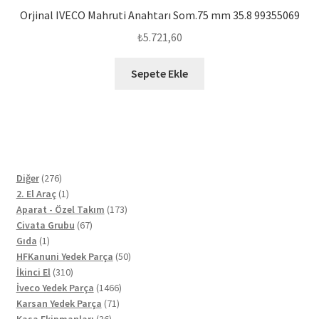
Orjinal IVECO Mahruti Anahtarı Som.75 mm 35.8 99355069
₺
5.721,60
Sepete Ekle
276
Diğer
276
ürün
1
2. El Araç
1
ürün
173
Aparat - Özel Takım
173
67
ürün
Civata Grubu
67
1
ürün
Gıda
1
ürün
50
HFKanuni Yedek Parça
50
310
ürün
İkinci El
310
ürün
1466
İveco Yedek Parça
1466
71
ürün
Karsan Yedek Parça
71
36
ürün