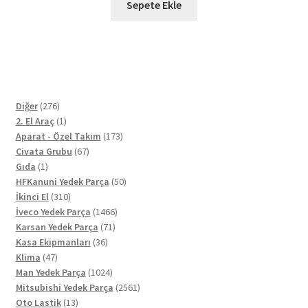
Sepete Ekle
276
Diğer
276
ürün
1
2. El Araç
1
ürün
173
Aparat - Özel Takım
173
67
ürün
Civata Grubu
67
1
ürün
Gıda
1
ürün
50
HFKanuni Yedek Parça
50
310
ürün
İkinci El
310
ürün
1466
İveco Yedek Parça
1466
71
ürün
Karsan Yedek Parça
71
36
ürün
Kasa Ekipmanları
36
47
ürün
Klima
47
ürün
1024
Man Yedek Parça
1024
ürün
2561
Mitsubishi Yedek Parça
2561
13
ürün
Oto Lastik
13