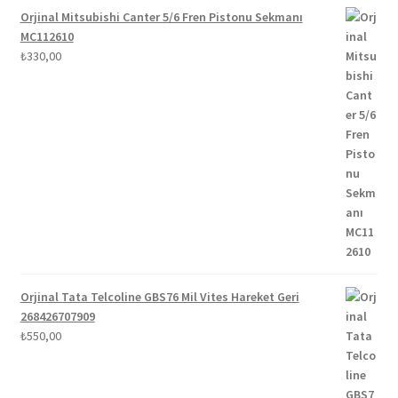
Orjinal Mitsubishi Canter 5/6 Fren Pistonu Sekmanı
MC112610
₺
330,00
Orjinal Tata Telcoline GBS76 Mil Vites Hareket Geri
268426707909
₺
550,00