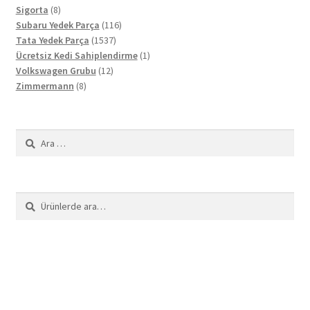
8
ürün
Sigorta
8
ürün
116
Subaru Yedek Parça
116
1537
ürün
Tata Yedek Parça
1537
ürün
1
Ücretsiz Kedi Sahiplendirme
1
12
ürün
Volkswagen Grubu
12
8
ürün
Zimmermann
8
ürün
Arama:
Ara:
Ara