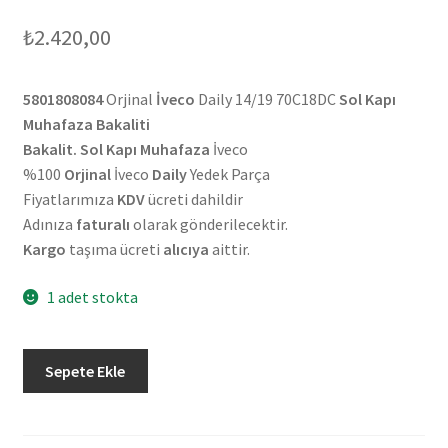
₺
2.420,00
5801808084
Orjinal
İveco
Daily 14/19 70C18DC
Sol Kapı
Muhafaza Bakaliti
Bakalit. Sol Kapı Muhafaza
İveco
%100
Orjinal
İveco
Daily
Yedek Parça
Fiyatlarımıza
KDV
ücreti dahildir
Adınıza
faturalı
olarak gönderilecektir.
Kargo
taşıma ücreti
alıcıya
aittir.
1 adet stokta
Orjinal
Sepete Ekle
İveco
Daily
14/19