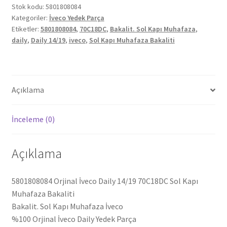
70C18DC
Stok kodu:
5801808084
Kategoriler:
İveco Yedek Parça
Sol
Etiketler:
5801808084
,
70C18DC
,
Bakalit. Sol Kapı Muhafaza
,
Kapı
daily
,
Daily 14/19
,
iveco
,
Sol Kapı Muhafaza Bakaliti
Muhafaza
Bakaliti
5801808084
adet
Açıklama
İnceleme (0)
Açıklama
5801808084 Orjinal İveco Daily 14/19 70C18DC Sol Kapı
Muhafaza Bakaliti
Bakalit. Sol Kapı Muhafaza İveco
%100 Orjinal İveco Daily Yedek Parça