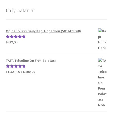
En İyi Satanlar
Orjinal IVECO Daily Kapı Hoparlörü (5801473668)
₺
329,99
5 üzerinden
5.00
oy aldı
TATA Telcoline Ön Fren Balatası
Orijinal
Şu
₺
1.300,00
₺
1.100,00
5 üzerinden
fiyat:
andaki
5.00
oy aldı
₺1.300,00.
fiyat:
₺1.100,00.