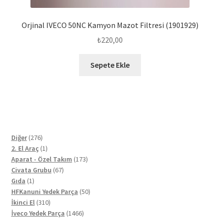
Orjinal IVECO 50NC Kamyon Mazot Filtresi (1901929)
₺
220,00
Sepete Ekle
276
Diğer
276
ürün
1
2. El Araç
1
ürün
173
Aparat - Özel Takım
173
67
ürün
Civata Grubu
67
1
ürün
Gıda
1
ürün
50
HFKanuni Yedek Parça
50
310
ürün
İkinci El
310
ürün
1466
İveco Yedek Parça
1466