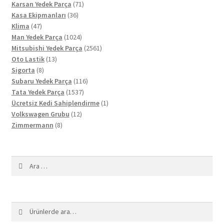
71
ürün
Karsan Yedek Parça
71
36
ürün
Kasa Ekipmanları
36
47
ürün
Klima
47
ürün
1024
Man Yedek Parça
1024
ürün
2561
Mitsubishi Yedek Parça
2561
13
ürün
Oto Lastik
13
8
ürün
Sigorta
8
ürün
116
Subaru Yedek Parça
116
1537
ürün
Tata Yedek Parça
1537
ürün
1
Ücretsiz Kedi Sahiplendirme
1
12
ürün
Volkswagen Grubu
12
8
ürün
Zimmermann
8
ürün
Arama:
Ara:
Ara