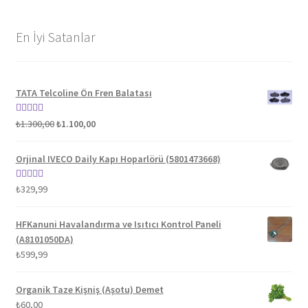
En İyi Satanlar
TATA Telcoline Ön Fren Balatası
Orijinal
Şu
5 üzerinden
₺
1.300,00
₺
1.100,00
fiyat:
andaki
5.00
oy aldı
₺1.300,00.
fiyat:
Orjinal IVECO Daily Kapı Hoparlörü (5801473668)
₺1.100,00.
5 üzerinden
₺
329,99
5.00
oy aldı
HFKanuni Havalandırma ve Isıtıcı Kontrol Paneli
(A8101050DA)
₺
599,99
Organik Taze Kişniş (Aşotu) Demet
₺
60,00