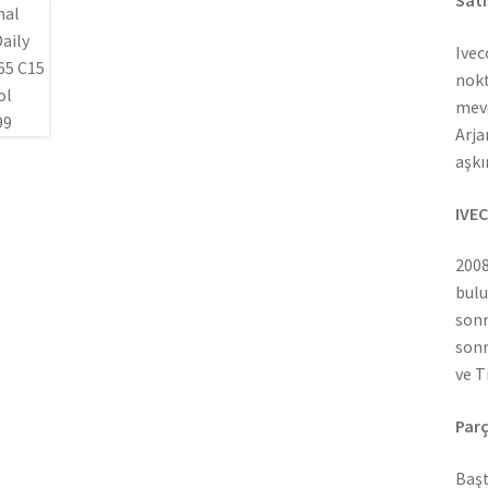
Satı
Ivec
nokt
mevc
Arja
aşkı
IVEC
2008
bulu
sonr
sonr
ve T
Parç
Başt