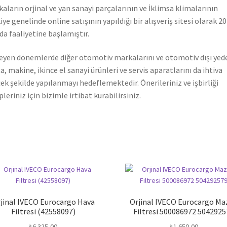
aların orjinal ve yan sanayi parçalarının ve İklimsa klimalarının
iye genelinde online satışının yapıldığı bir alışveriş sitesi olarak 2
nda faaliyetine başlamıştır.
leyen dönemlerde diğer otomotiv markalarını ve otomotiv dışı yed
a, makine, ikince el sanayi ürünleri ve servis aparatlarını da ihtiva
ek şekilde yapılanmayı hedeflemektedir. Önerileriniz ve işbirliği
pleriniz için bizimle irtibat kurabilirsiniz.
jinal IVECO Eurocargo Hava
Orjinal IVECO Eurocargo Ma
Filtresi (42558097)
Filtresi 500086972 504292
₺
6.325,00
₺
1.650,00