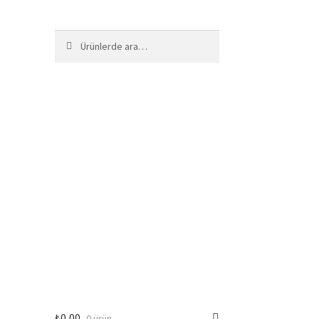
Ara:
Ara
₺
0,00
0 ürün