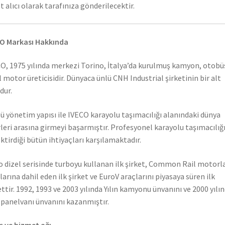
t alıcı olarak tarafınıza gönderilecektir.
O Markası Hakkında
O, 1975 yılında merkezi Torino, İtalya’da kurulmuş kamyon, otobü
l motor üreticisidir. Dünyaca ünlü CNH Industrial şirketinin bir alt
dur.
ü yönetim yapısı ile IVECO karayolu taşımacılığı alanındaki dünya
rleri arasına girmeyi başarmıştır. Profesyonel karayolu taşımacılığ
ktirdiği bütün ihtiyaçları karşılamaktadır.
o dizel serisinde turboyu kullanan ilk şirket, Common Rail motorla
larına dahil eden ilk şirket ve EuroV araçlarını piyasaya süren ilk
ettir. 1992, 1993 ve 2003 yılında Yılın kamyonu ünvanını ve 2000 yılı
n panelvanı ünvanını kazanmıştır.