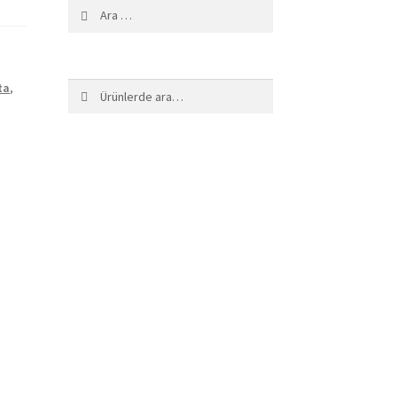
Arama:
ta
,
Ara:
Ara