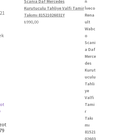
Scania Daf Mercedes
Kurutuculu Tahliye Valfi Tamir
021
Takımı 81521026031Y
₺
990,00
ek
zot
579