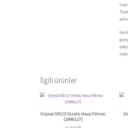
mark
Türk
yılı
İler
parç
edec
tale
İlgili ürünler
Orjinal IVECO Stralis Hava Filtresi
Or
(2996127)
₺
3.410,00