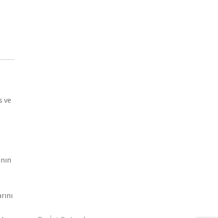
s ve
ının
rını