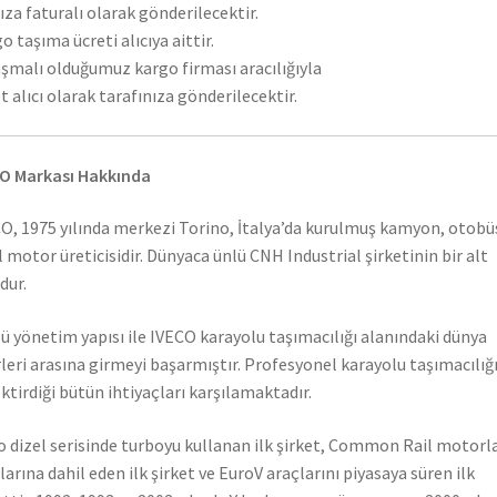
ıza faturalı olarak gönderilecektir.
o taşıma ücreti alıcıya aittir.
şmalı olduğumuz kargo firması aracılığıyla
t alıcı olarak tarafınıza gönderilecektir.
O Markası Hakkında
O, 1975 yılında merkezi Torino, İtalya’da kurulmuş kamyon, otobü
l motor üreticisidir. Dünyaca ünlü CNH Industrial şirketinin bir alt
dur.
ü yönetim yapısı ile IVECO karayolu taşımacılığı alanındaki dünya
rleri arasına girmeyi başarmıştır. Profesyonel karayolu taşımacılığ
ktirdiği bütün ihtiyaçları karşılamaktadır.
o dizel serisinde turboyu kullanan ilk şirket, Common Rail motorla
larına dahil eden ilk şirket ve EuroV araçlarını piyasaya süren ilk