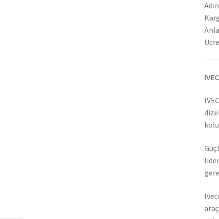
Adın
Karg
Anla
Ücre
IVEC
IVEC
dize
kolu
Güçl
lide
gere
Ivec
araç