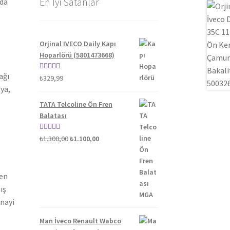
En İyi Satanlar
nda
Orjinal IVECO Daily Kapı
Hoparlörü (5801473668)
ağı
5 üzerinden
₺
329,99
ya,
5.00
oy aldı
TATA Telcoline Ön Fren
Balatası
Orijinal
Şu
5 üzerinden
₺
1.300,00
₺
1.100,00
fiyat:
andaki
5.00
oy aldı
₺1.300,00.
fiyat:
₺1.100,00.
ten
ış
anayi
Man İveco Renault Wabco