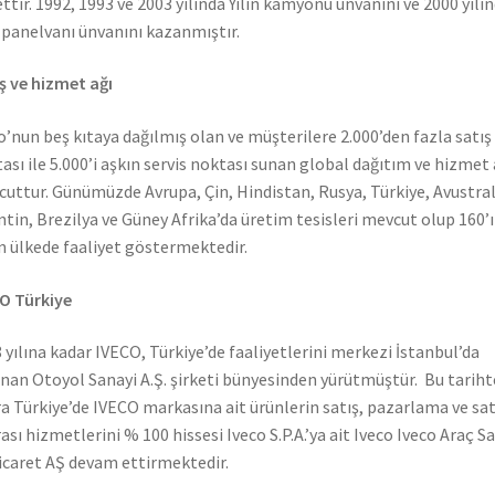
ettir. 1992, 1993 ve 2003 yılında Yılın kamyonu ünvanını ve 2000 yılı
n panelvanı ünvanını kazanmıştır.
ş ve hizmet ağı
o’nun beş kıtaya dağılmış olan ve müşterilere 2.000’den fazla satış
ası ile 5.000’i aşkın servis noktası sunan global dağıtım ve hizmet 
uttur. Günümüzde Avrupa, Çin, Hindistan, Rusya, Türkiye, Avustral
ntin, Brezilya ve Güney Afrika’da üretim tesisleri mevcut olup 160’ı
n ülkede faaliyet göstermektedir.
O Türkiye
 yılına kadar IVECO, Türkiye’de faaliyetlerini merkezi İstanbul’da
nan Otoyol Sanayi A.Ş. şirketi bünyesinden yürütmüştür. Bu tarih
a Türkiye’de IVECO markasına ait ürünlerin satış, pazarlama ve sat
ası hizmetlerini % 100 hissesi Iveco S.P.A.’ya ait Iveco Iveco Araç S
icaret AŞ devam ettirmektedir.