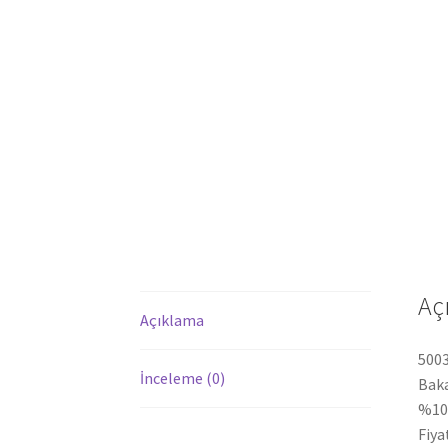
Aç
Açıklama
5003
İnceleme (0)
Baka
%100
Fiya