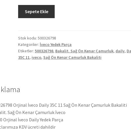
Orjinal
Sepete Ekle
İveco
Daily
35C
11
Stok kodu:
500326798
Kategoriler:
İveco Yedek Parça
Sağ
Etiketler:
500326798
,
Bakalit. Sağ Ön Kenar Çamurluk
,
daily
,
Da
Ön
35C 11
,
iveco
,
Sağ Ön Kenar Çamurluk Bakaliti
Kenar
Çamurluk
Bakaliti
500326798
ıklama
adet
26798 Orjinal İveco Daily 35C 11 Sağ Ön Kenar Çamurluk Bakaliti
lit. Sağ Ön Kenar Çamurluk İveco
 Orjinal İveco Daily Yedek Parça
tlarımıza KDV ücreti dahildir