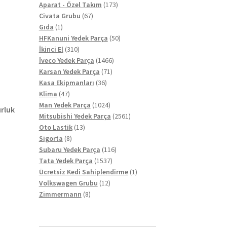
ürün
173
Aparat - Özel Takım
173
67
ürün
Civata Grubu
67
1
ürün
Gıda
1
ürün
50
HFKanuni Yedek Parça
50
310
ürün
İkinci El
310
ürün
1466
İveco Yedek Parça
1466
71
ürün
Karsan Yedek Parça
71
36
ürün
Kasa Ekipmanları
36
47
ürün
Klima
47
ürün
1024
Man Yedek Parça
1024
rluk
ürün
2561
Mitsubishi Yedek Parça
2561
13
ürün
Oto Lastik
13
8
ürün
Sigorta
8
ürün
116
Subaru Yedek Parça
116
1537
ürün
Tata Yedek Parça
1537
ürün
1
Ücretsiz Kedi Sahiplendirme
1
12
ürün
Volkswagen Grubu
12
8
ürün
Zimmermann
8
ürün