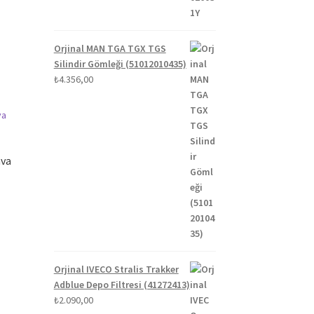
Orjinal MAN TGA TGX TGS
Silindir Gömleği (51012010435)
₺
4.356,00
ava
Orjinal IVECO Stralis Trakker
Adblue Depo Filtresi (41272413)
₺
2.090,00