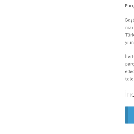
Parç
Başt
mark
Türk
yılı
İler
parç
edec
tale
İn