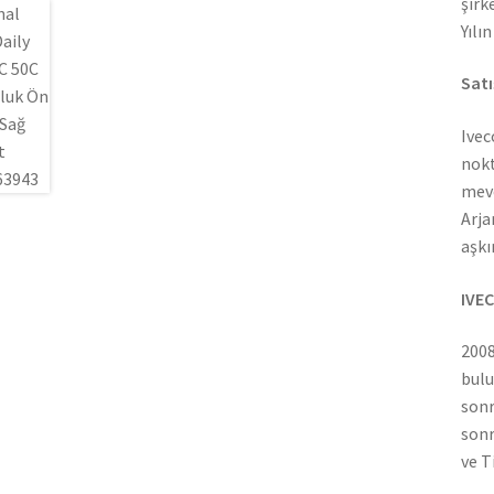
şirk
Yılı
Satı
Ivec
nokt
mevc
Arja
aşkı
IVEC
2008
bulu
sonr
sonr
ve T