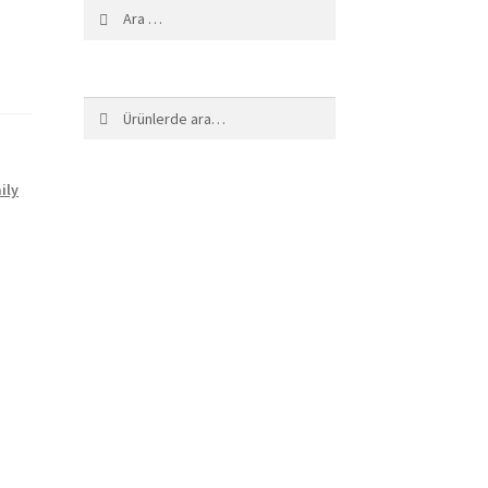
Arama:
Ara:
Ara
ily