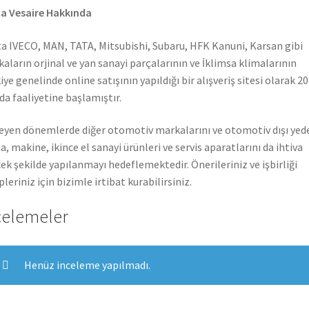
a Vesaire Hakkında
a IVECO, MAN, TATA, Mitsubishi, Subaru, HFK Kanuni, Karsan gibi
aların orjinal ve yan sanayi parçalarının ve İklimsa klimalarının
iye genelinde online satışının yapıldığı bir alışveriş sitesi olarak 2
nda faaliyetine başlamıştır.
leyen dönemlerde diğer otomotiv markalarını ve otomotiv dışı yed
a, makine, ikince el sanayi ürünleri ve servis aparatlarını da ihtiva
ek şekilde yapılanmayı hedeflemektedir. Önerileriniz ve işbirliği
pleriniz için bizimle irtibat kurabilirsiniz.
celemeler
Henüz inceleme yapılmadı.