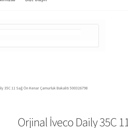
aily 35C 11 Sağ Ön Kenar Çamurluk Bakaliti 500326798
Orjinal İveco Daily 35C 1