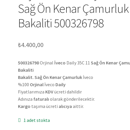
Sağ Ön Kenar Çamurluk
Bakaliti 500326798
₺
4.400,00
500326798
Orjinal
İveco
Daily 35C 11
Sağ Ön Kenar Çamu
Bakaliti
Bakalit. Sağ Ön Kenar Çamurluk
İveco
%100
Orjinal
İveco
Daily
Fiyatlarımıza
KDV
ücreti dahildir
Adınıza
faturalı
olarak gönderilecektir.
Kargo
taşıma ücreti
alıcıya
aittir.
1 adet stokta