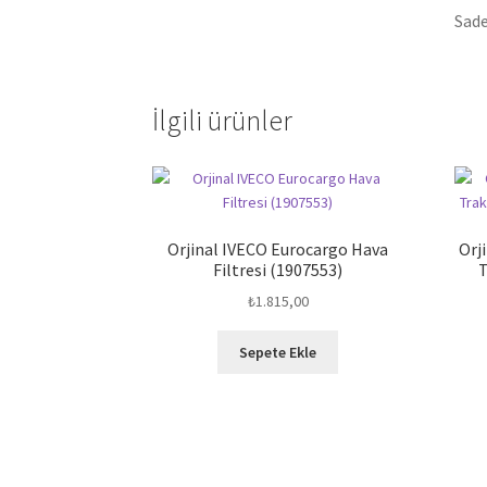
Sade
İlgili ürünler
Orjinal IVECO Eurocargo Hava
Orj
Filtresi (1907553)
T
₺
1.815,00
Sepete Ekle