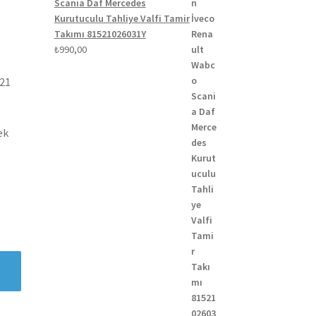
Scania Daf Mercedes
Kurutuculu Tahliye Valfi Tamir
Takımı 81521026031Y
₺
990,00
021
ek