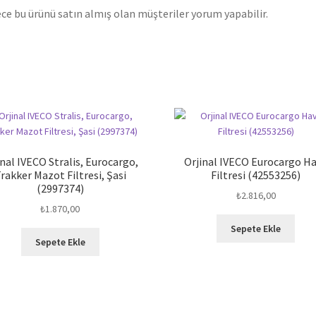
ce bu ürünü satın almış olan müşteriler yorum yapabilir.
inal IVECO Stralis, Eurocargo,
Orjinal IVECO Eurocargo H
rakker Mazot Filtresi, Şasi
Filtresi (42553256)
(2997374)
₺
2.816,00
₺
1.870,00
Sepete Ekle
Sepete Ekle