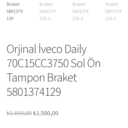
Orjinal İveco Daily
70C15CC3750 Sol Ön
Tampon Braket
5801374129
Orijinal
Şu
₺
1.650,00
₺
1.500,00
fiyat:
andaki