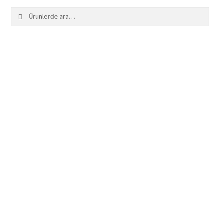
Ara:
Ara