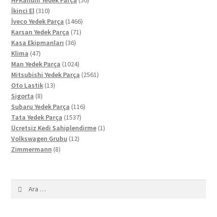
310
ürün
İkinci El
310
ürün
1466
İveco Yedek Parça
1466
71
ürün
Karsan Yedek Parça
71
36
ürün
Kasa Ekipmanları
36
47
ürün
Klima
47
ürün
1024
Man Yedek Parça
1024
ürün
2561
Mitsubishi Yedek Parça
2561
13
ürün
Oto Lastik
13
8
ürün
Sigorta
8
ürün
116
Subaru Yedek Parça
116
1537
ürün
Tata Yedek Parça
1537
ürün
1
Ücretsiz Kedi Sahiplendirme
1
12
ürün
Volkswagen Grubu
12
8
ürün
Zimmermann
8
ürün
Arama: