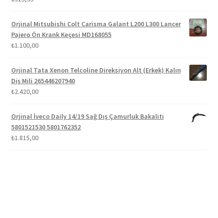
5.00
oy aldı
Orjinal Mitsubishi Colt Carisma Galant L200 L300 Lancer
Pajero Ön Krank Keçesi MD168055
₺
1.100,00
Orjinal Tata Xenon Telcoline Direksiyon Alt (Erkek) Kalın
Diş Mili 265446207940
₺
2.420,00
Orjinal İveco Daily 14/19 Sağ Dış Çamurluk Bakaliti
5801521530 5801762352
₺
1.815,00