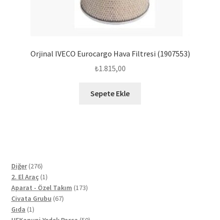
Orjinal IVECO Eurocargo Hava Filtresi (1907553)
₺
1.815,00
Sepete Ekle
276
Diğer
276
ürün
1
2. El Araç
1
ürün
173
Aparat - Özel Takım
173
67
ürün
Civata Grubu
67
1
ürün
Gıda
1
ürün
50
HFKanuni Yedek Parça
50