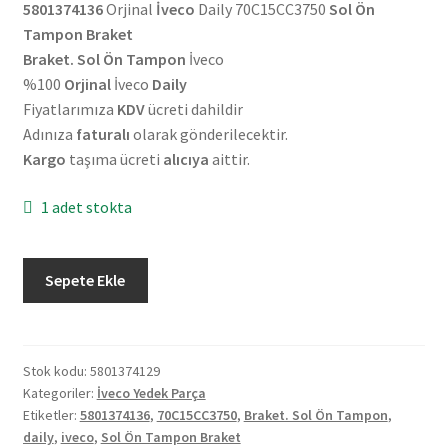
5801374136
Orjinal
İveco
Daily 70C15CC3750
Sol Ön
₺1.650,00.
fiyat:
Tampon Braket
₺1.500,00.
Braket. Sol Ön Tampon
İveco
%100
Orjinal
İveco
Daily
Fiyatlarımıza
KDV
ücreti dahildir
Adınıza
faturalı
olarak gönderilecektir.
Kargo
taşıma ücreti
alıcıya
aittir.
1 adet stokta
Orjinal
Sepete Ekle
İveco
Daily
70C15CC3750
Sol
Stok kodu:
5801374129
Kategoriler:
İveco Yedek Parça
Ön
Etiketler:
5801374136
,
70C15CC3750
,
Braket. Sol Ön Tampon
,
Tampon
daily
,
iveco
,
Sol Ön Tampon Braket
Braket