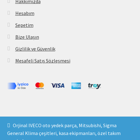
Hakkımızda
Hesabım
Sepetim
Bize Ulaşın
Gizlilik ve Güvenlik
Mesafeli Satış Sözleşmesi
Copyright 2021 © parcavs.com Tüm hakları saklıdır. Kredi
Orjinal IVECO oto yedek parça, Mitsubishi, Sigma
kartı bilgileriniz 256bit SSL sertifikası ile korunmaktadır.
General Klima çeşitleri, kasa ekipmanları, özel takım