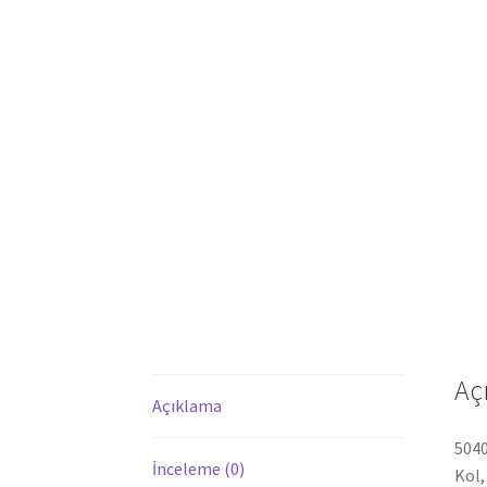
Aç
Açıklama
5040
İnceleme (0)
Kol,