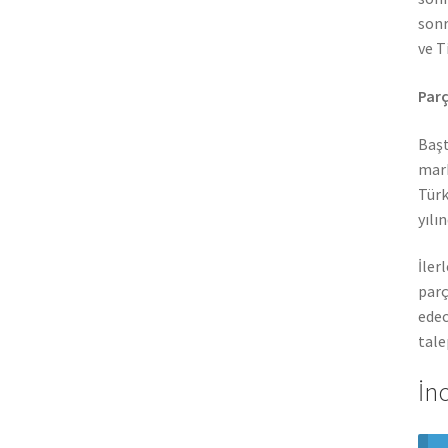
sonr
ve T
Parç
Başt
mark
Türk
yılı
İler
parç
edec
tale
İn