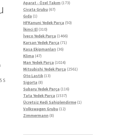
ürün
173
Aparat - Özel Takım
173
u
67
ürün
Civata Grubu
67
1
ürün
Gıda
1
ürün
50
HFKanuni Yedek Parça
50
310
ürün
İkinci El
310
ürün
1466
İveco Yedek Parça
1466
71
ürün
Karsan Yedek Parça
71
36
ürün
Kasa Ekipmanları
36
47
ürün
Klima
47
ürün
1024
Man Yedek Parça
1024
ı
ürün
2561
Mitsubishi Yedek Parça
2561
13
ürün
Oto Lastik
13
5 S
8
ürün
Sigorta
8
ürün
116
Subaru Yedek Parça
116
1537
ürün
Tata Yedek Parça
1537
ürün
1
Ücretsiz Kedi Sahiplendirme
1
12
ürün
Volkswagen Grubu
12
8
ürün
Zimmermann
8
ürün