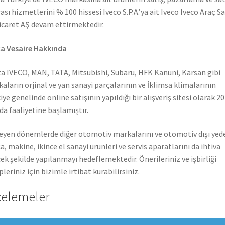
ası hizmetlerini % 100 hissesi Iveco S.P.A.’ya ait Iveco Iveco Araç S
icaret AŞ devam ettirmektedir.
a Vesaire Hakkında
a IVECO, MAN, TATA, Mitsubishi, Subaru, HFK Kanuni, Karsan gibi
aların orjinal ve yan sanayi parçalarının ve İklimsa klimalarının
iye genelinde online satışının yapıldığı bir alışveriş sitesi olarak 2
nda faaliyetine başlamıştır.
leyen dönemlerde diğer otomotiv markalarını ve otomotiv dışı yed
a, makine, ikince el sanayi ürünleri ve servis aparatlarını da ihtiva
ek şekilde yapılanmayı hedeflemektedir. Önerileriniz ve işbirliği
pleriniz için bizimle irtibat kurabilirsiniz.
celemeler