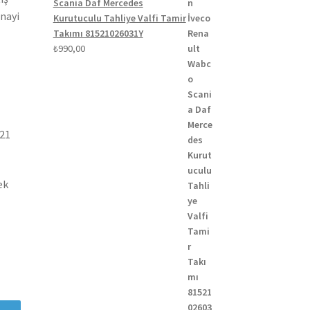
Scania Daf Mercedes
anayi
Kurutuculu Tahliye Valfi Tamir
Takımı 81521026031Y
₺
990,00
021
ek