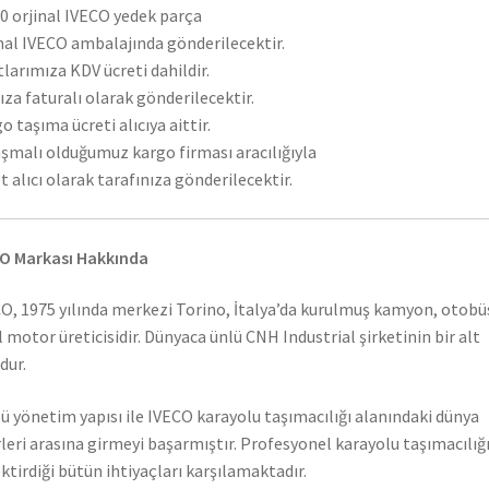
 orjinal IVECO yedek parça
nal IVECO ambalajında gönderilecektir.
tlarımıza KDV ücreti dahildir.
ıza faturalı olarak gönderilecektir.
o taşıma ücreti alıcıya aittir.
şmalı olduğumuz kargo firması aracılığıyla
t alıcı olarak tarafınıza gönderilecektir.
O Markası Hakkında
O, 1975 yılında merkezi Torino, İtalya’da kurulmuş kamyon, otobü
l motor üreticisidir. Dünyaca ünlü CNH Industrial şirketinin bir alt
dur.
ü yönetim yapısı ile IVECO karayolu taşımacılığı alanındaki dünya
rleri arasına girmeyi başarmıştır. Profesyonel karayolu taşımacılığ
ktirdiği bütün ihtiyaçları karşılamaktadır.