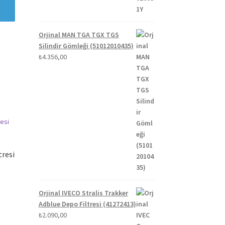
Orjinal MAN TGA TGX TGS
Silindir Gömleği (51012010435)
₺
4.356,00
tresi
Orjinal IVECO Stralis Trakker
Adblue Depo Filtresi (41272413)
₺
2.090,00