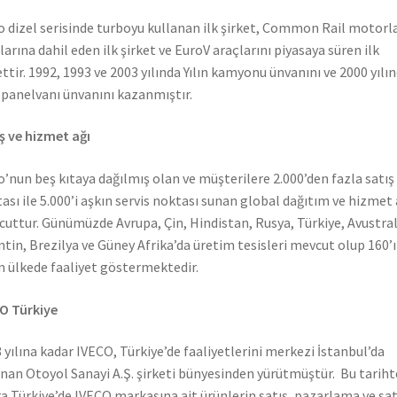
o dizel serisinde turboyu kullanan ilk şirket, Common Rail motorla
larına dahil eden ilk şirket ve EuroV araçlarını piyasaya süren ilk
ettir. 1992, 1993 ve 2003 yılında Yılın kamyonu ünvanını ve 2000 yılı
n panelvanı ünvanını kazanmıştır.
ş ve hizmet ağı
o’nun beş kıtaya dağılmış olan ve müşterilere 2.000’den fazla satış
ası ile 5.000’i aşkın servis noktası sunan global dağıtım ve hizmet 
uttur. Günümüzde Avrupa, Çin, Hindistan, Rusya, Türkiye, Avustral
ntin, Brezilya ve Güney Afrika’da üretim tesisleri mevcut olup 160’ı
n ülkede faaliyet göstermektedir.
O Türkiye
 yılına kadar IVECO, Türkiye’de faaliyetlerini merkezi İstanbul’da
nan Otoyol Sanayi A.Ş. şirketi bünyesinden yürütmüştür. Bu tarih
a Türkiye’de IVECO markasına ait ürünlerin satış, pazarlama ve sat