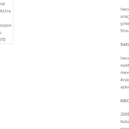
Ivec
araç
şirk
Yılı
Satı
Ivec
nokt
mevc
Arja
aşkı
IVEC
2008
bulu
sonr