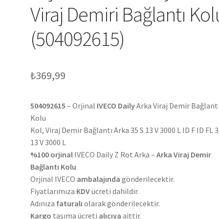
Viraj Demiri Bağlantı Kol
(504092615)
₺
369,99
504092615
– Orjinal
IVECO Daily
Arka Viraj Demir Bağlant
Kolu
Kol, Viraj Demir Bağlantı Arka 35 S 13 V 3000 L ID F ID FL 3
13 V 3000 L
%100 orjinal
IVECO Daily Z Rot Arka –
Arka Viraj Demir
Bağlantı Kolu
Orjinal IVECO
ambalajında
gönderilecektir.
Fiyatlarımıza
KDV
ücreti dahildir.
Adınıza
faturalı
olarak gönderilecektir.
Kargo
taşıma ücreti
alıcıya
aittir.