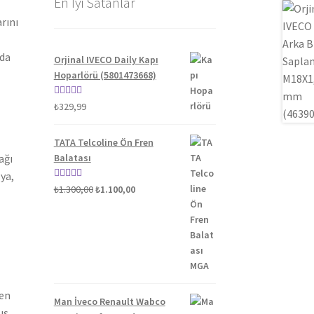
En İyi Satanlar
rını
nda
Orjinal IVECO Daily Kapı
Hoparlörü (5801473668)
5 üzerinden
₺
329,99
5.00
oy aldı
TATA Telcoline Ön Fren
ağı
Balatası
ya,
Orijinal
Şu
5 üzerinden
₺
1.300,00
₺
1.100,00
fiyat:
andaki
5.00
oy aldı
₺1.300,00.
fiyat:
₺1.100,00.
ten
Man İveco Renault Wabco
ış