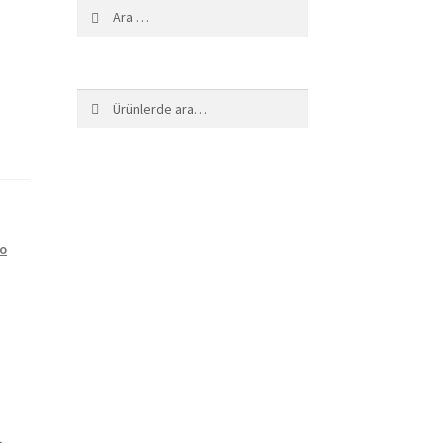
Arama:
Ara:
Ara
co
L