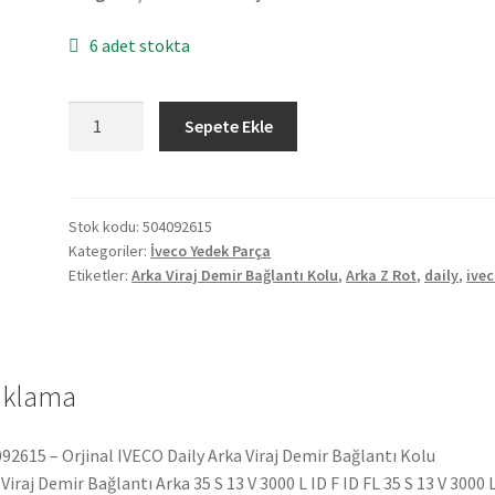
6 adet stokta
Orjinal
Sepete Ekle
IVECO
Daily
Arka
Viraj
Stok kodu:
504092615
Kategoriler:
İveco Yedek Parça
Demiri
Etiketler:
Arka Viraj Demir Bağlantı Kolu
,
Arka Z Rot
,
daily
,
ive
Bağlantı
Kolu
(504092615)
adet
ıklama
92615 – Orjinal IVECO Daily Arka Viraj Demir Bağlantı Kolu
 Viraj Demir Bağlantı Arka 35 S 13 V 3000 L ID F ID FL 35 S 13 V 3000 