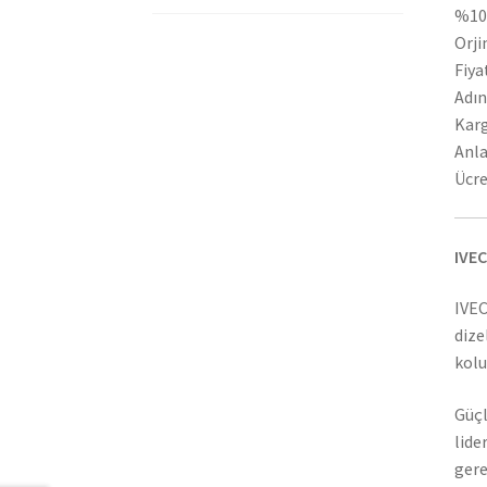
%100
Orji
Fiya
Adın
Karg
Anla
Ücre
IVEC
IVEC
dize
kolu
Güçl
lide
gere