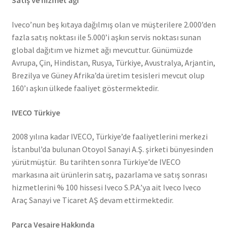
Satış ve hizmet ağı
Iveco’nun beş kıtaya dağılmış olan ve müşterilere 2.000’den
fazla satış noktası ile 5.000’i aşkın servis noktası sunan
global dağıtım ve hizmet ağı mevcuttur. Günümüzde
Avrupa, Çin, Hindistan, Rusya, Türkiye, Avustralya, Arjantin,
Brezilya ve Güney Afrika’da üretim tesisleri mevcut olup
160’ı aşkın ülkede faaliyet göstermektedir.
IVECO Türkiye
2008 yılına kadar IVECO, Türkiye’de faaliyetlerini merkezi
İstanbul’da bulunan Otoyol Sanayi A.Ş. şirketi bünyesinden
yürütmüştür. Bu tarihten sonra Türkiye’de IVECO
markasına ait ürünlerin satış, pazarlama ve satış sonrası
hizmetlerini % 100 hissesi Iveco S.P.A.’ya ait Iveco Iveco
Araç Sanayi ve Ticaret AŞ devam ettirmektedir.
Parça Vesaire Hakkında