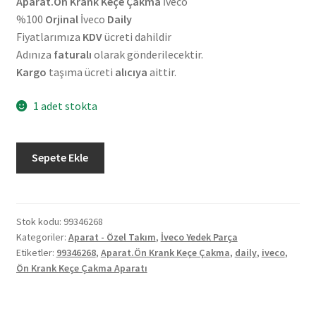
Aparat.Ön Krank Keçe Çakma
İveco
%100
Orjinal
İveco
Daily
Fiyatlarımıza
KDV
ücreti dahildir
Adınıza
faturalı
olarak gönderilecektir.
Kargo
taşıma ücreti
alıcıya
aittir.
1 adet stokta
Orjinal
Sepete Ekle
İveco
Daily
E6-
F1C
Stok kodu:
99346268
Kategoriler:
Aparat - Özel Takım
,
İveco Yedek Parça
Ön
Etiketler:
99346268
,
Aparat.Ön Krank Keçe Çakma
,
daily
,
iveco
,
Krank
Ön Krank Keçe Çakma Aparatı
Keçe
Çakma
Aparatı