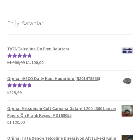
En İyi Satanlar
TATA Telcoline Ön Fren Balatası
Orijinal
Şu
₺
1.300,00
₺
1.100,00
5 üzerinden
fiyat:
andaki
5.00
oy aldı
₺1.300,00.
fiyat:
Orjinal IVECO Daily Kapı Hoparlörü (5801473668)
₺1.100,00.
₺
329,99
5 üzerinden
5.00
oy aldı
Orjinal Mitsubishi Colt Carisma Galant L200 L300 Lancer
Pajero Ön Krank Keçesi MD168055
₺
1.100,00
Orjinal Tata Xenon Telcoline Direksiyon Alt (Erkek) Kalın