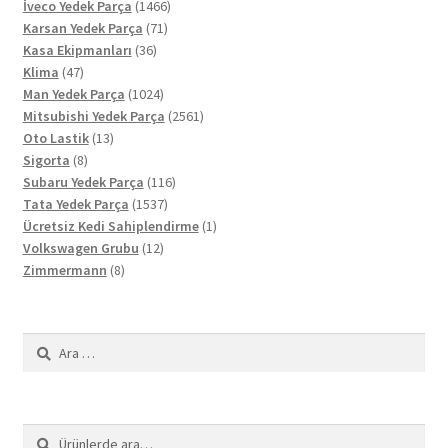
ürün
1466
İveco Yedek Parça
1466
71
ürün
Karsan Yedek Parça
71
36
ürün
Kasa Ekipmanları
36
47
ürün
Klima
47
ürün
1024
Man Yedek Parça
1024
ürün
2561
Mitsubishi Yedek Parça
2561
13
ürün
Oto Lastik
13
8
ürün
Sigorta
8
ürün
116
Subaru Yedek Parça
116
1537
ürün
Tata Yedek Parça
1537
ürün
1
Ücretsiz Kedi Sahiplendirme
1
12
ürün
Volkswagen Grubu
12
8
ürün
Zimmermann
8
ürün
Arama:
Ara:
Ara