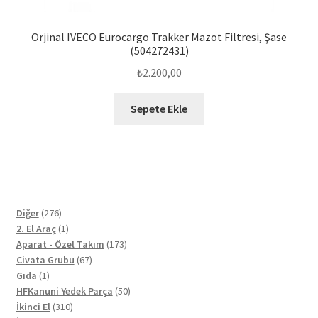
Orjinal IVECO Eurocargo Trakker Mazot Filtresi, Şase
(504272431)
₺
2.200,00
Sepete Ekle
276
Diğer
276
ürün
1
2. El Araç
1
ürün
173
Aparat - Özel Takım
173
67
ürün
Civata Grubu
67
1
ürün
Gıda
1
ürün
50
HFKanuni Yedek Parça
50
310
ürün
İkinci El
310