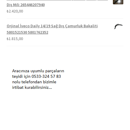
Diş Mili 265446207940
₺
2.420,00
Orjinal İveco Daily 14/19 Sağ Dış Çamurluk Bakaliti
5801521530 5801762352
₺
1.815,00