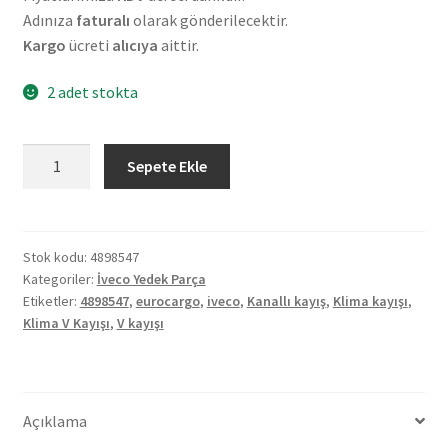
Adınıza
faturalı
olarak gönderilecektir.
Kargo
ücreti
alıcıya
aittir.
2 adet stokta
Orjinal
Sepete Ekle
IVECO
Eurocargo
Klima
V
Stok kodu:
4898547
Kategoriler:
İveco Yedek Parça
Kayışı
Etiketler:
4898547
,
eurocargo
,
iveco
,
Kanallı kayış
,
Klima kayışı
,
(4898547)
Klima V Kayışı
,
V kayışı
adet
Açıklama