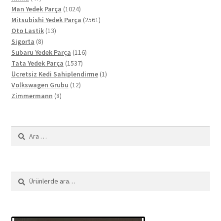
ürün
1024
Man Yedek Parça
1024
ürün
2561
Mitsubishi Yedek Parça
2561
13
ürün
Oto Lastik
13
8
ürün
Sigorta
8
ürün
116
Subaru Yedek Parça
116
1537
ürün
Tata Yedek Parça
1537
ürün
1
Ücretsiz Kedi Sahiplendirme
1
12
ürün
Volkswagen Grubu
12
8
ürün
Zimmermann
8
ürün
Arama:
Ara:
Ara