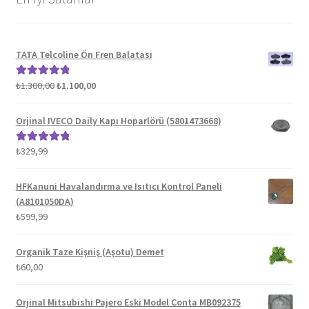
TATA Telcoline Ön Fren Balatası
Orijinal
Şu
₺
1.300,00
₺
1.100,00
5 üzerinden
fiyat:
andaki
5.00
oy aldı
₺1.300,00.
fiyat:
Orjinal IVECO Daily Kapı Hoparlörü (5801473668)
₺1.100,00.
₺
329,99
5 üzerinden
5.00
oy aldı
HFKanuni Havalandırma ve Isıtıcı Kontrol Paneli
(A8101050DA)
₺
599,99
Organik Taze Kişniş (Aşotu) Demet
₺
60,00
Orjinal Mitsubishi Pajero Eski Model Conta MB092375