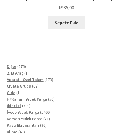
₺
935,00
Sepete Ekle
276
Diğer
276
ürün
1
2. El Araç
1
ürün
173
Aparat - Özel Takım
173
67
ürün
Civata Grubu
67
1
ürün
Gıda
1
ürün
50
HFKanuni Yedek Parça
50
310
ürün
İkinci El
310
ürün
1466
İveco Yedek Parça
1466
71
ürün
Karsan Yedek Parça
71
36
ürün
Kasa Ekipmanları
36
47
ürün
Klima
47