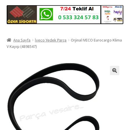
Ana Sayfa
İveco Yedek Parça
Orjinal IVECO Eurocargo Klima
V Kayışı (4898547)