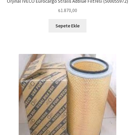
Orjinal IVECO Eurocargo Stralis Adblue Filtresi (500055972)
₺
1.870,00
Sepete Ekle