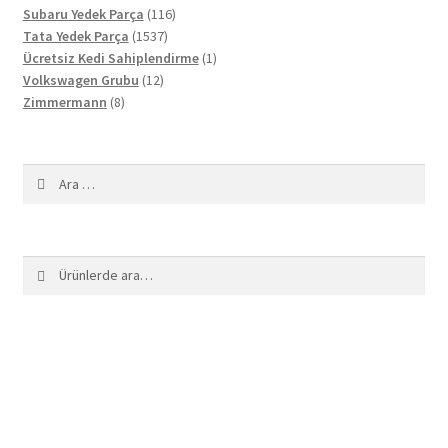
ürün
116
Subaru Yedek Parça
116
1537
ürün
Tata Yedek Parça
1537
ürün
1
Ücretsiz Kedi Sahiplendirme
1
12
ürün
Volkswagen Grubu
12
8
ürün
Zimmermann
8
ürün
Arama:
Ara:
Ara