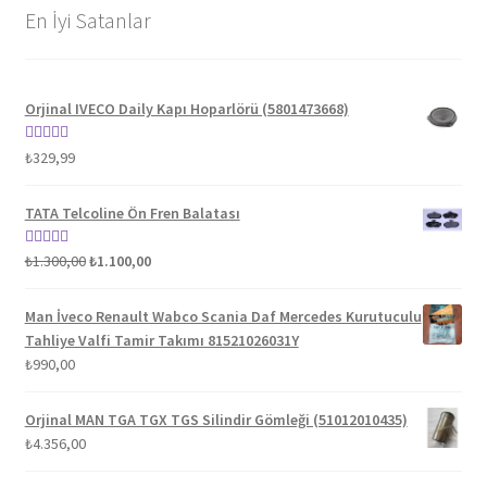
En İyi Satanlar
Orjinal IVECO Daily Kapı Hoparlörü (5801473668)
5 üzerinden
₺
329,99
5.00
oy aldı
TATA Telcoline Ön Fren Balatası
Orijinal
Şu
5 üzerinden
₺
1.300,00
₺
1.100,00
fiyat:
andaki
5.00
oy aldı
₺1.300,00.
fiyat:
Man İveco Renault Wabco Scania Daf Mercedes Kurutuculu
₺1.100,00.
Tahliye Valfi Tamir Takımı 81521026031Y
₺
990,00
Orjinal MAN TGA TGX TGS Silindir Gömleği (51012010435)
₺
4.356,00