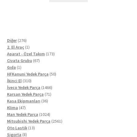
276
Diğer
276
ürün
1
2. El Araç
1
ürün
173
Aparat - Özel Takım
173
67
ürün
Civata Grubu
67
1
ürün
Gıda
1
ürün
50
HFKanuni Yedek Parça
50
310
ürün
İkinci El
310
ürün
1466
İveco Yedek Parça
1466
71
ürün
Karsan Yedek Parça
71
36
ürün
Kasa Ekipmanları
36
47
ürün
Klima
47
ürün
1024
Man Yedek Parça
1024
ürün
2561
Mitsubishi Yedek Parça
2561
13
ürün
Oto Lastik
13
8
ürün
Sigorta
8