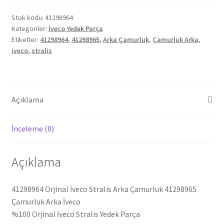
Arka
Çamurluk
Stok kodu:
41298964
Kategoriler:
İveco Yedek Parça
41298965
Etiketler:
41298964
,
41298965
,
Arka Çamurluk
,
Çamurluk Arka
,
41298964
iveco
,
stralis
adet
Açıklama
İnceleme (0)
Açıklama
41298964 Orjinal İveco Stralis Arka Çamurluk 41298965
Çamurluk Arka İveco
%100 Orjinal İveco Stralis Yedek Parça