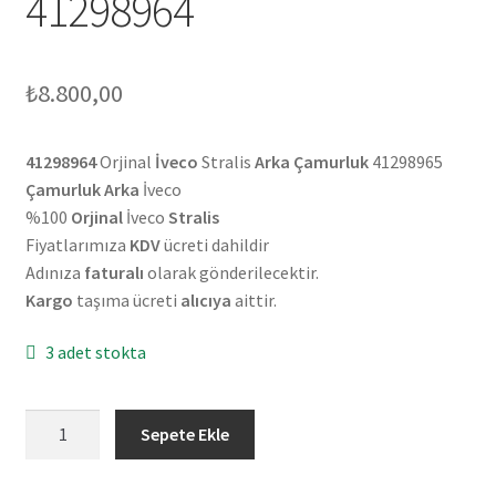
41298964
₺
8.800,00
41298964
Orjinal
İveco
Stralis
Arka Çamurluk
41298965
Çamurluk Arka
İveco
%100
Orjinal
İveco
Stralis
Fiyatlarımıza
KDV
ücreti dahildir
Adınıza
faturalı
olarak gönderilecektir.
Kargo
taşıma ücreti
alıcıya
aittir.
3 adet stokta
Orjinal
Sepete Ekle
İveco
Stralis