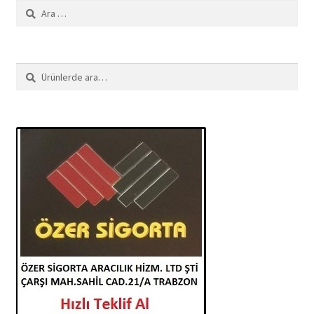
Arama:
Ara:
Ara