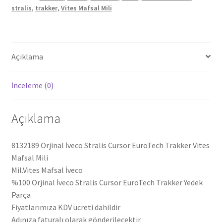
stralis
,
trakker
,
Vites Mafsal Mili
Mafsal
Mili
8132189
adet
Açıklama
İnceleme (0)
Açıklama
8132189 Orjinal İveco Stralis Cursor EuroTech Trakker Vites
Mafsal Mili
Mil.Vites Mafsal İveco
%100 Orjinal İveco Stralis Cursor EuroTech Trakker Yedek
Parça
Fiyatlarımıza KDV ücreti dahildir
Adınıza faturalı olarak gönderilecektir.