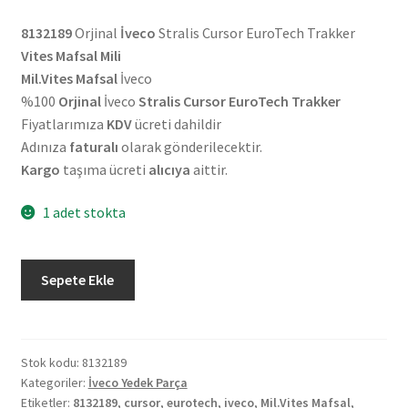
8132189
Orjinal
İveco
Stralis Cursor EuroTech Trakker
Vites Mafsal Mili
Mil.Vites Mafsal
İveco
%100
Orjinal
İveco
Stralis Cursor EuroTech Trakker
Fiyatlarımıza
KDV
ücreti dahildir
Adınıza
faturalı
olarak gönderilecektir.
Kargo
taşıma ücreti
alıcıya
aittir.
1 adet stokta
Orjinal
Sepete Ekle
İveco
Stralis
Cursor
EuroTech
Stok kodu:
8132189
Kategoriler:
İveco Yedek Parça
Trakker
Etiketler:
8132189
,
cursor
,
eurotech
,
iveco
,
Mil.Vites Mafsal
,
Vites