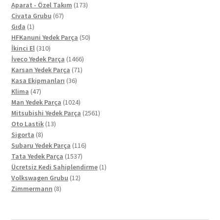
ürün
173
Aparat - Özel Takım
173
67
ürün
Civata Grubu
67
1
ürün
Gıda
1
ürün
50
HFKanuni Yedek Parça
50
310
ürün
İkinci El
310
ürün
1466
İveco Yedek Parça
1466
71
ürün
Karsan Yedek Parça
71
36
ürün
Kasa Ekipmanları
36
47
ürün
Klima
47
ürün
1024
Man Yedek Parça
1024
ürün
2561
Mitsubishi Yedek Parça
2561
13
ürün
Oto Lastik
13
8
ürün
Sigorta
8
ürün
116
Subaru Yedek Parça
116
1537
ürün
Tata Yedek Parça
1537
ürün
1
Ücretsiz Kedi Sahiplendirme
1
12
ürün
Volkswagen Grubu
12
8
ürün
Zimmermann
8
ürün