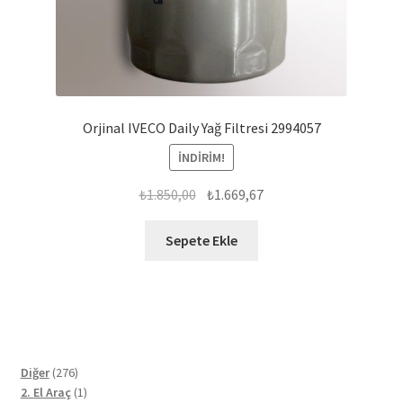
Orjinal IVECO Daily Yağ Filtresi 2994057
İNDIRIM!
Orijinal
Şu
₺
1.850,00
₺
1.669,67
fiyat:
andaki
₺1.850,00.
fiyat:
Sepete Ekle
₺1.669,67.
276
Diğer
276
ürün
1
2. El Araç
1