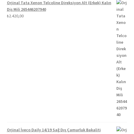
Orjinal Tata Xenon Telcoline Direksiyon Alt (Erkek) Kalın
Diş Mili 265446207940
₺
2.420,00
Orjinal İveco Daily 14/19 Sağ Dış Çamurluk Bakaliti