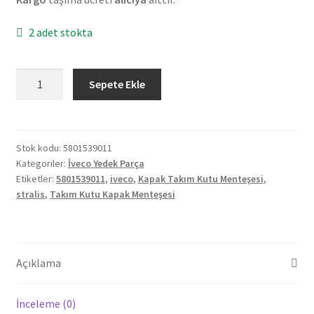
2 adet stokta
Orjinal
Sepete Ekle
İveco
Stralıs
Kapak
Takım
Stok kodu:
5801539011
Kategoriler:
İveco Yedek Parça
Kutu
Etiketler:
5801539011
,
iveco
,
Kapak Takım Kutu Menteşesi
,
Menteşesi
stralis
,
Takım Kutu Kapak Menteşesi
5801539011
adet
Açıklama
İnceleme (0)