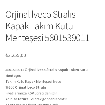
Orjinal İveco Stralıs
Kapak Takım Kutu
Menteşesi 5801539011
₺
2.255,00
5801539011
Orjinal
İveco
Stralıs
Kapak Takım Kutu
Menteşesi
Takım Kutu Kapak Menteşesi
İveco
%100
Orjinal
İveco
Stralıs
Fiyatlarımıza
KDV
ücreti dahildir
Adınıza
faturalı
olarak gönderilecektir.
Kargo
taşıma ücreti
alıcıya
aittir.