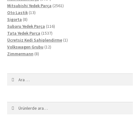
ürün
2561
Mitsubishi Yedek Parça
2561
13
ürün
Oto Lastik
13
8
ürün
Sigorta
8
ürün
116
Subaru Yedek Parça
116
1537
ürün
Tata Yedek Parça
1537
ürün
1
Ücretsiz Kedi Sahiplendirme
1
12
ürün
Volkswagen Grubu
12
8
ürün
Zimmermann
8
ürün
Arama:
Ara:
Ara