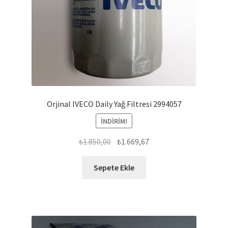
Orjinal IVECO Daily Yağ Filtresi 2994057
İNDIRIM!
Orijinal
Şu
₺
1.850,00
₺
1.669,67
fiyat:
andaki
₺1.850,00.
fiyat:
Sepete Ekle
₺1.669,67.