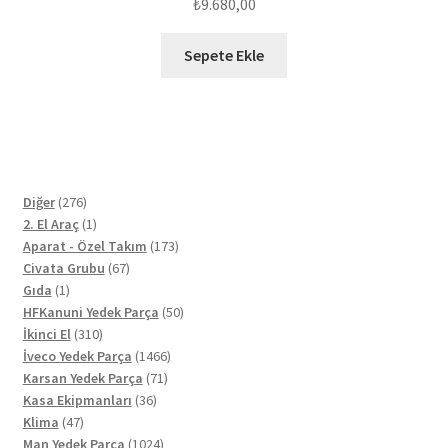
₺
9.680,00
Sepete Ekle
276
Diğer
276
ürün
1
2. El Araç
1
ürün
173
Aparat - Özel Takım
173
67
ürün
Civata Grubu
67
1
ürün
Gıda
1
ürün
50
HFKanuni Yedek Parça
50
310
ürün
İkinci El
310
ürün
1466
İveco Yedek Parça
1466
71
ürün
Karsan Yedek Parça
71
36
ürün
Kasa Ekipmanları
36
47
ürün
Klima
47
ürün
1024
Man Yedek Parça
1024