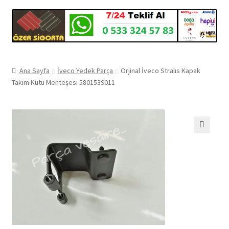
Ana Sayfa
İveco Yedek Parça
Orjinal İveco Stralıs Kapak
Takım Kutu Menteşesi 5801539011
🔍