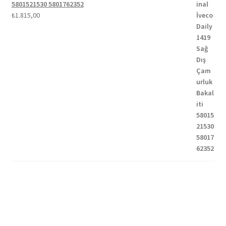
5801521530 5801762352
₺
1.815,00