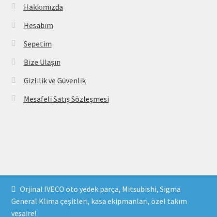
Hakkımızda
Hesabım
Sepetim
Bize Ulaşın
Gizlilik ve Güvenlik
Mesafeli Satış Sözleşmesi
Copyright 2021 © parcavs.com Tüm hakları saklıdır. Kredi
Orjinal IVECO oto yedek parça, Mitsubishi, Sigma
kartı bilgileriniz 256bit SSL sertifikası ile korunmaktadır.
General Klima çeşitleri, kasa ekipmanları, özel takım
vesaire!