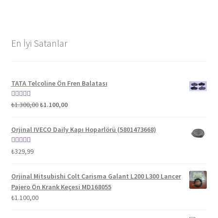
En İyi Satanlar
TATA Telcoline Ön Fren Balatası
Orijinal
Şu
5 üzerinden
₺
1.300,00
₺
1.100,00
fiyat:
andaki
5.00
oy aldı
₺1.300,00.
fiyat:
Orjinal IVECO Daily Kapı Hoparlörü (5801473668)
₺1.100,00.
5 üzerinden
₺
329,99
5.00
oy aldı
Orjinal Mitsubishi Colt Carisma Galant L200 L300 Lancer
Pajero Ön Krank Keçesi MD168055
₺
1.100,00