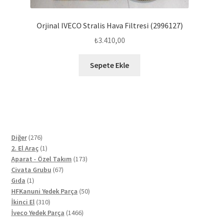
Orjinal IVECO Stralis Hava Filtresi (2996127)
₺
3.410,00
Sepete Ekle
276
Diğer
276
ürün
1
2. El Araç
1
ürün
173
Aparat - Özel Takım
173
67
ürün
Civata Grubu
67
1
ürün
Gıda
1
ürün
50
HFKanuni Yedek Parça
50
310
ürün
İkinci El
310
ürün
1466
İveco Yedek Parça
1466