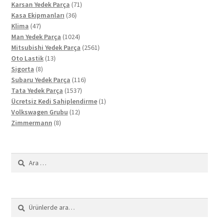
71
ürün
Karsan Yedek Parça
71
36
ürün
Kasa Ekipmanları
36
47
ürün
Klima
47
ürün
1024
Man Yedek Parça
1024
ürün
2561
Mitsubishi Yedek Parça
2561
13
ürün
Oto Lastik
13
8
ürün
Sigorta
8
ürün
116
Subaru Yedek Parça
116
1537
ürün
Tata Yedek Parça
1537
ürün
1
Ücretsiz Kedi Sahiplendirme
1
12
ürün
Volkswagen Grubu
12
8
ürün
Zimmermann
8
ürün
Arama:
Ara:
Ara