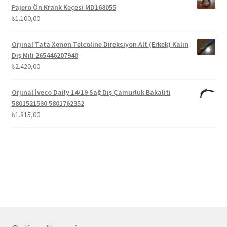
Pajero Ön Krank Keçesi MD168055
₺
1.100,00
Orjinal Tata Xenon Telcoline Direksiyon Alt (Erkek) Kalın
Diş Mili 265446207940
₺
2.420,00
Orjinal İveco Daily 14/19 Sağ Dış Çamurluk Bakaliti
5801521530 5801762352
₺
1.815,00