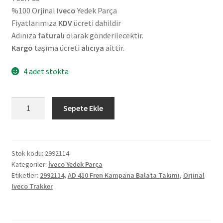
%100 Orjinal
Iveco
Yedek Parça
Fiyatlarımıza
KDV
ücreti dahildir
Adınıza
faturalı
olarak gönderilecektir.
Kargo
taşıma ücreti
alıcıya
aittir.
4 adet stokta
Orjinal
Sepete Ekle
Iveco
Trakker
AD
410
Stok kodu:
2992114
Kategoriler:
İveco Yedek Parça
Fren
Etiketler:
2992114
,
AD 410 Fren Kampana Balata Takımı
,
Orjinal
Kampana
Iveco Trakker
Balata
Takımı
2992114