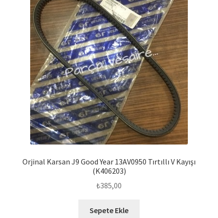
Orjinal Karsan J9 Good Year 13AV0950 Tırtıllı V Kayışı
(K406203)
₺
385,00
Sepete Ekle