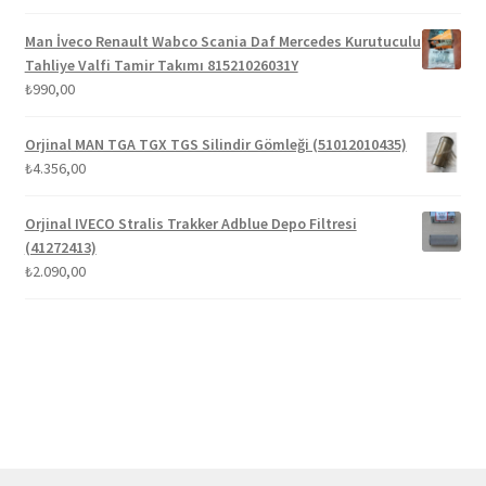
fiyat:
andaki
5.00
oy aldı
₺1.300,00.
fiyat:
Man İveco Renault Wabco Scania Daf Mercedes Kurutuculu
₺1.100,00.
Tahliye Valfi Tamir Takımı 81521026031Y
₺
990,00
Orjinal MAN TGA TGX TGS Silindir Gömleği (51012010435)
₺
4.356,00
Orjinal IVECO Stralis Trakker Adblue Depo Filtresi
(41272413)
₺
2.090,00