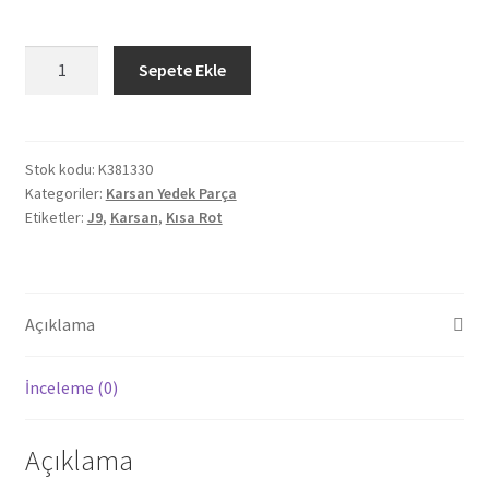
Orjinal
Sepete Ekle
Karsan
J9
Kısa
Rot
Stok kodu:
K381330
Kategoriler:
Karsan Yedek Parça
(Çelik
Etiketler:
J9
,
Karsan
,
Kısa Rot
Yataklı)
(K381330)
adet
Açıklama
İnceleme (0)
Açıklama