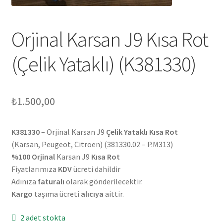
Orjinal Karsan J9 Kısa Rot
(Çelik Yataklı) (K381330)
₺
1.500,00
K381330
– Orjinal Karsan J9
Çelik Yataklı Kısa Rot
(Karsan, Peugeot, Citroen) (381330.02 – P.M313)
%100 Orjinal
Karsan J9
Kısa Rot
Fiyatlarımıza
KDV
ücreti dahildir
Adınıza
faturalı
olarak gönderilecektir.
Kargo
taşıma ücreti
alıcıya
aittir.
2 adet stokta