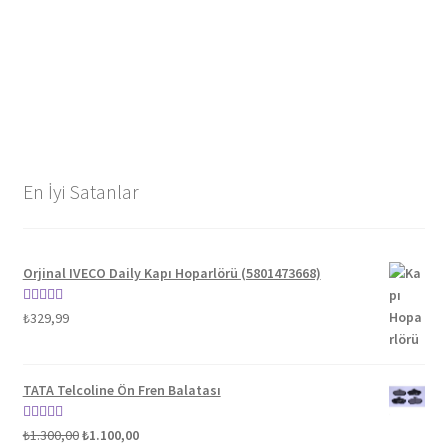
En İyi Satanlar
Orjinal IVECO Daily Kapı Hoparlörü (5801473668)
5 üzerinden
₺
329,99
5.00
oy aldı
TATA Telcoline Ön Fren Balatası
Orijinal
Şu
5 üzerinden
₺
1.300,00
₺
1.100,00