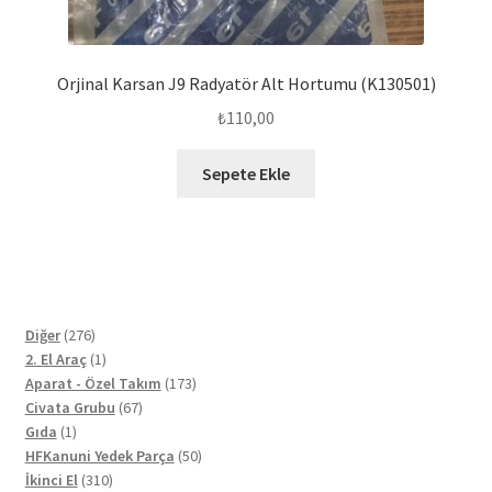
Orjinal Karsan J9 Radyatör Alt Hortumu (K130501)
₺
110,00
Sepete Ekle
276
Diğer
276
ürün
1
2. El Araç
1
ürün
173
Aparat - Özel Takım
173
67
ürün
Civata Grubu
67
1
ürün
Gıda
1
ürün
50
HFKanuni Yedek Parça
50
310
ürün
İkinci El
310