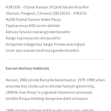
K381330 – Orjinal Karsan J9 Çelik Yataklı Kısa Rot
(Karsan, Peugeot, Citroen) (381330.02 – P.M313)
%100 Orjinal Karsan Yedek Parça
Fiyatlarımıza KDV ücreti dahildir
Adınıza faturalı olarak gönderilecektir.
Kargo taşıma ücreti alıcıya aittir.
Anlaşmalı olduğumuz kargo firması aracılığıyla
Ücret alıcı olarak tarafınıza gönderilecektir.
Karsan Markası Hakkında
Karsan, 1966 yılında Bursa’da kurulmuştur. 1979-1998 yılları
arasında Koç Grubu çatısı altında faaliyet göstermiş,
1998’de İnan Kıraç’ın çoğunluk hisselerini almasıyla
birlikte Kıraça Holding bünyesine dahil olmuştur.
1998 yılından itibaren hafif ve ağır ticari araç üretimi