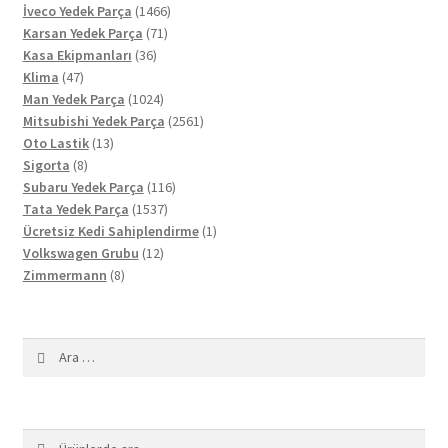
ürün
1466
İveco Yedek Parça
1466
71
ürün
Karsan Yedek Parça
71
36
ürün
Kasa Ekipmanları
36
47
ürün
Klima
47
ürün
1024
Man Yedek Parça
1024
ürün
2561
Mitsubishi Yedek Parça
2561
13
ürün
Oto Lastik
13
8
ürün
Sigorta
8
ürün
116
Subaru Yedek Parça
116
1537
ürün
Tata Yedek Parça
1537
ürün
1
Ücretsiz Kedi Sahiplendirme
1
12
ürün
Volkswagen Grubu
12
8
ürün
Zimmermann
8
ürün
Arama:
Ara:
Ara