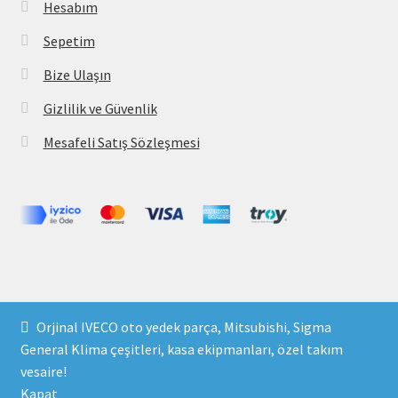
Hesabım
Sepetim
Bize Ulaşın
Gizlilik ve Güvenlik
Mesafeli Satış Sözleşmesi
Copyright 2021 © parcavs.com Tüm hakları saklıdır. Kredi
Orjinal IVECO oto yedek parça, Mitsubishi, Sigma
kartı bilgileriniz 256bit SSL sertifikası ile korunmaktadır.
General Klima çeşitleri, kasa ekipmanları, özel takım
vesaire!
Kapat