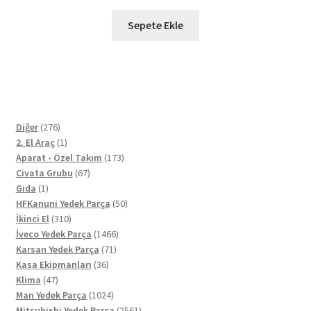
Sepete Ekle
276
Diğer
276
ürün
1
2. El Araç
1
ürün
173
Aparat - Özel Takım
173
67
ürün
Civata Grubu
67
1
ürün
Gıda
1
ürün
50
HFKanuni Yedek Parça
50
310
ürün
İkinci El
310
ürün
1466
İveco Yedek Parça
1466
71
ürün
Karsan Yedek Parça
71
36
ürün
Kasa Ekipmanları
36
47
ürün
Klima
47
ürün
1024
Man Yedek Parça
1024
ürün
2561
Mitsubishi Yedek Parça
2561