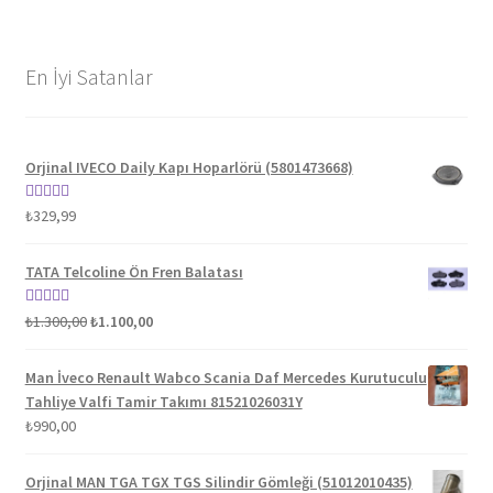
En İyi Satanlar
Orjinal IVECO Daily Kapı Hoparlörü (5801473668)
5 üzerinden
₺
329,99
5.00
oy aldı
TATA Telcoline Ön Fren Balatası
Orijinal
Şu
5 üzerinden
₺
1.300,00
₺
1.100,00
fiyat:
andaki
5.00
oy aldı
₺1.300,00.
fiyat:
Man İveco Renault Wabco Scania Daf Mercedes Kurutuculu
₺1.100,00.
Tahliye Valfi Tamir Takımı 81521026031Y
₺
990,00
Orjinal MAN TGA TGX TGS Silindir Gömleği (51012010435)