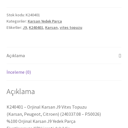
Stok kodu:
K240401
Kategoriler:
Karsan Yedek Parça
Etiketler:
J9
,
K240401
,
Karsan
,
vites topuzu
Açıklama
İnceleme (0)
Açıklama
K240401 – Orjinal Karsan J9 Vites Topuzu
(Karsan, Peugeot, Citroen) (240337.08 – P.50026)
%100 Orjinal Karsan J9 Yedek Parça