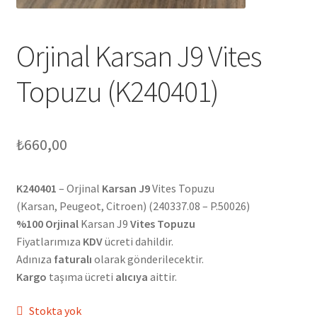
Orjinal Karsan J9 Vites
Topuzu (K240401)
₺
660,00
K240401
– Orjinal
Karsan J9
Vites Topuzu
(Karsan, Peugeot, Citroen) (240337.08 – P.50026)
%100 Orjinal
Karsan J9
Vites Topuzu
Fiyatlarımıza
KDV
ücreti dahildir.
Adınıza
faturalı
olarak gönderilecektir.
Kargo
taşıma ücreti
alıcıya
aittir.
Stokta yok