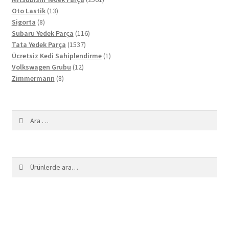
13
ürün
Oto Lastik
13
8
ürün
Sigorta
8
ürün
116
Subaru Yedek Parça
116
1537
ürün
Tata Yedek Parça
1537
ürün
1
Ücretsiz Kedi Sahiplendirme
1
12
ürün
Volkswagen Grubu
12
8
ürün
Zimmermann
8
ürün
Arama:
Ara:
Ara