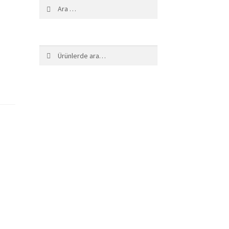
Arama:
Ara:
Ara