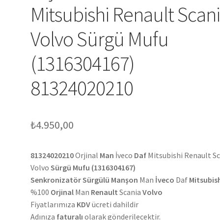
Mitsubishi Renault Scan
Volvo Sürgü Mufu
(1316304167)
81324020210
₺
4.950,00
81324020210
Orjinal
Man
İveco
Daf
Mitsubishi Renault S
Volvo
Sürgü Mufu (1316304167)
Senkronizatör Sürgülü Manşon
Man
İveco
Daf
Mitsubis
%100
Orjinal
Man
Renault
Scania
Volvo
Fiyatlarımıza
KDV
ücreti dahildir
Adınıza
faturalı
olarak gönderilecektir.