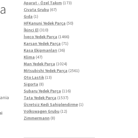
ürün
173
Aparat - Özel Takım
173
ia
67
ürün
Civata Grubu
67
1
ürün
Gıda
1
ürün
50
HFKanuni Yedek Parça
50
310
ürün
İkinci El
310
ürün
1466
İveco Yedek Parça
1466
71
ürün
Karsan Yedek Parça
71
36
ürün
Kasa Ekipmanları
36
47
ürün
Klima
47
ürün
1024
Man Yedek Parça
1024
ürün
2561
Mitsubishi Yedek Parça
2561
13
ürün
Oto Lastik
13
8
ürün
Sigorta
8
ürün
116
Subaru Yedek Parça
116
cania
1537
ürün
Tata Yedek Parça
1537
ürün
1
Ücretsiz Kedi Sahiplendirme
1
12
ürün
Volkswagen Grubu
12
hi
8
ürün
Zimmermann
8
ürün