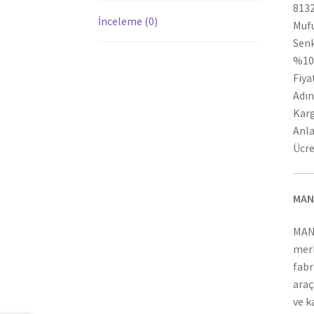
8132
İnceleme (0)
Mufu
Senk
%100
Fiya
Adın
Karg
Anla
Ücre
MAN
MAN
merk
fabr
araç
ve k