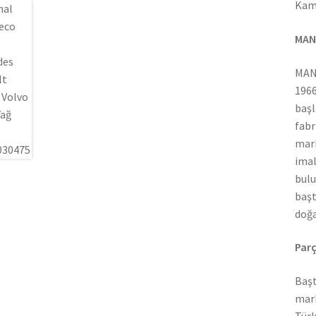
Kamy
MAN
MAN 
1966
başl
fabr
mark
imal
bulu
başt
doğa
Parç
Başt
mark
Türk