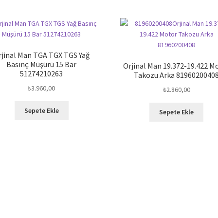
rjinal Man TGA TGX TGS Yağ
Basınç Müşürü 15 Bar
Orjinal Man 19.372-19.422 M
51274210263
Takozu Arka 8196020040
₺
3.960,00
₺
2.860,00
Sepete Ekle
Sepete Ekle