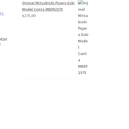
Orjinal Mitsubishi Pajero Eski
Model Conta MB092375
₺
275,00
otor
8