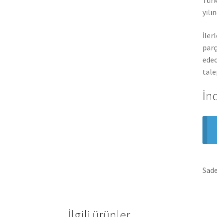
yılı
İler
parç
edec
tale
İn
Sade
İlgili ürünler