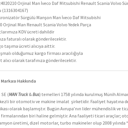
4020210 Orjinal Man İveco Daf Mitsubishi Renault Scania Volvo Sü
 (1316304167)
ronizatör Sürgülü Manşon Man İveco Daf Mitsubishi
 Orjinal Man Renault Scania Volvo Yedek Parça
tlarımıza KDV ücreti dahildir
ıza faturalı olarak gönderilecektir.
o taşıma ücreti alıcıya aittir.
şmalı olduğumuz kargo firması aracılığıyla
t alıcı olarak tarafınıza gönderilecektir.
 Markası Hakkında
 SE (
MAN Truck
&
Bus
) temelleri 1758 yılında kurulmuş Münih Alma
ezli bir otomotiv ve makine imalat şirketidir. Faaliyet hayatına 
ikası olarak başlamıştır. Bugün Avrupa’nın lider mühendislik ve tic
 firmalarından biri haline gelmiştir. Ana faaliyeti ticari araçlar; o
amyon üretimi, dizel motorlar, turbo makineler olup 2008 yılında “