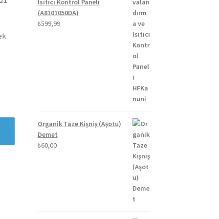
Isıtıcı Kontrol Paneli
(A8101050DA)
₺
599,99
ek
Organik Taze Kişniş (Aşotu)
Demet
₺
60,00