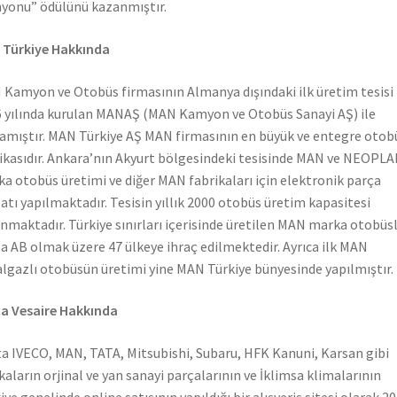
onu” ödülünü kazanmıştır.
 Türkiye Hakkında
Kamyon ve Otobüs firmasının Almanya dışındaki ilk üretim tesisi
 yılında kurulan MANAŞ (MAN Kamyon ve Otobüs Sanayi AŞ) ile
amıştır. MAN Türkiye AŞ MAN firmasının en büyük ve entegre otob
ikasıdır. Ankara’nın Akyurt bölgesindeki tesisinde MAN ve NEOPL
a otobüs üretimi ve diğer MAN fabrikaları için elektronik parça
atı yapılmaktadır. Tesisin yıllık 2000 otobüs üretim kapasitesi
nmaktadır. Türkiye sınırları içerisinde üretilen MAN marka otobüs
a AB olmak üzere 47 ülkeye ihraç edilmektedir. Ayrıca ilk MAN
lgazlı otobüsün üretimi yine MAN Türkiye bünyesinde yapılmıştır.
a Vesaire Hakkında
a IVECO, MAN, TATA, Mitsubishi, Subaru, HFK Kanuni, Karsan gibi
aların orjinal ve yan sanayi parçalarının ve İklimsa klimalarının
iye genelinde online satışının yapıldığı bir alışveriş sitesi olarak 2