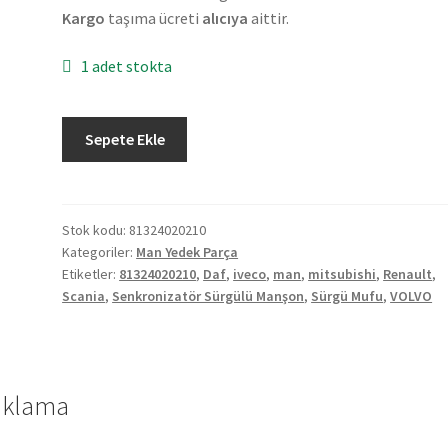
Kargo
taşıma ücreti
alıcıya
aittir.
1 adet stokta
Orjinal
Sepete Ekle
Man
İveco
Daf
Mitsubishi
Stok kodu:
81324020210
Kategoriler:
Man Yedek Parça
Renault
Etiketler:
81324020210
,
Daf
,
iveco
,
man
,
mitsubishi
,
Renault
,
Scania
Scania
,
Senkronizatör Sürgülü Manşon
,
Sürgü Mufu
,
VOLVO
Volvo
Sürgü
Mufu
(1316304167)
ıklama
81324020210
adet