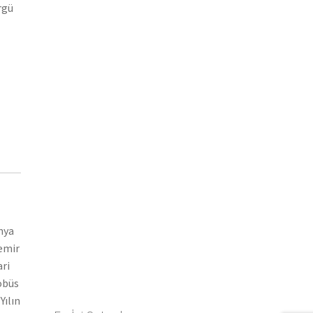
rgü
nya
demir
ari
tobüs
Yılın