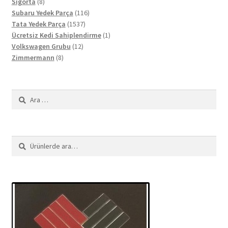
8
ürün
Sigorta
8
ürün
116
Subaru Yedek Parça
116
1537
ürün
Tata Yedek Parça
1537
ürün
1
Ücretsiz Kedi Sahiplendirme
1
12
ürün
Volkswagen Grubu
12
8
ürün
Zimmermann
8
ürün
Arama:
Ara:
Ara