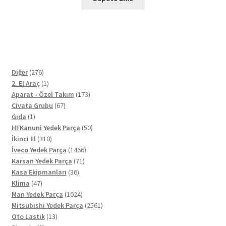
276
Diğer
276
ürün
1
2. El Araç
1
ürün
173
Aparat - Özel Takım
173
67
ürün
Civata Grubu
67
1
ürün
Gıda
1
ürün
50
HFKanuni Yedek Parça
50
310
ürün
İkinci El
310
ürün
1466
İveco Yedek Parça
1466
71
ürün
Karsan Yedek Parça
71
36
ürün
Kasa Ekipmanları
36
47
ürün
Klima
47
ürün
1024
Man Yedek Parça
1024
ürün
2561
Mitsubishi Yedek Parça
2561
13
ürün
Oto Lastik
13