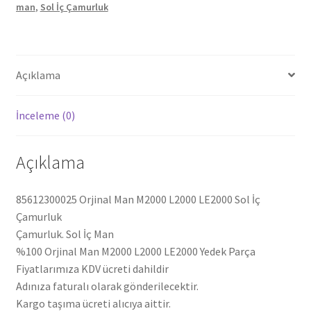
man
,
Sol İç Çamurluk
Çamurluk
85612300025
adet
Açıklama
İnceleme (0)
Açıklama
85612300025 Orjinal Man M2000 L2000 LE2000 Sol İç
Çamurluk
Çamurluk. Sol İç Man
%100 Orjinal Man M2000 L2000 LE2000 Yedek Parça
Fiyatlarımıza KDV ücreti dahildir
Adınıza faturalı olarak gönderilecektir.
Kargo taşıma ücreti alıcıya aittir.