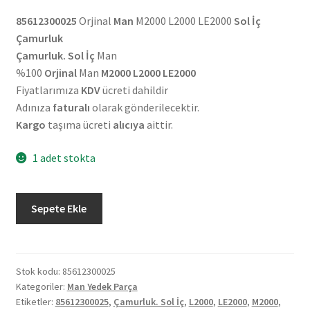
85612300025
Orjinal
Man
M2000 L2000 LE2000
Sol İç
Çamurluk
Çamurluk. Sol İç
Man
%100
Orjinal
Man
M2000 L2000 LE2000
Fiyatlarımıza
KDV
ücreti dahildir
Adınıza
faturalı
olarak gönderilecektir.
Kargo
taşıma ücreti
alıcıya
aittir.
1 adet stokta
Orjinal
Sepete Ekle
Man
M2000
L2000
LE2000
Stok kodu:
85612300025
Kategoriler:
Man Yedek Parça
Sol
Etiketler:
85612300025
,
Çamurluk. Sol İç
,
L2000
,
LE2000
,
M2000
,
İç