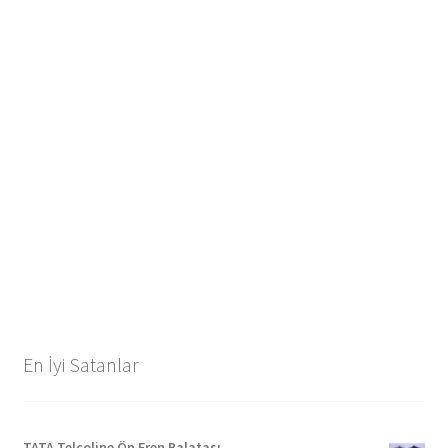
En İyi Satanlar
TATA Telcoline Ön Fren Balatası