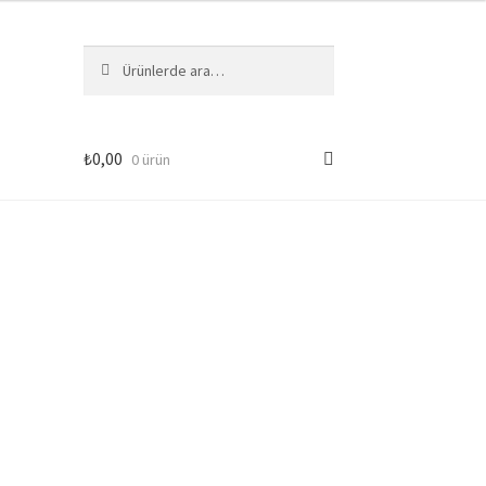
Ara:
Ara
₺
0,00
0 ürün