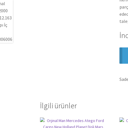
parç
edec
tale
İn
Sade
İlgili ürünler