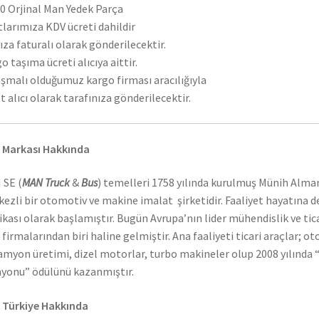
 Orjinal Man Yedek Parça
tlarımıza KDV ücreti dahildir
ıza faturalı olarak gönderilecektir.
o taşıma ücreti alıcıya aittir.
şmalı olduğumuz kargo firması aracılığıyla
t alıcı olarak tarafınıza gönderilecektir.
 Markası Hakkında
 SE (
MAN Truck
&
Bus
) temelleri 1758 yılında kurulmuş Münih Alma
ezli bir otomotiv ve makine imalat şirketidir. Faaliyet hayatına 
ikası olarak başlamıştır. Bugün Avrupa’nın lider mühendislik ve tic
 firmalarından biri haline gelmiştir. Ana faaliyeti ticari araçlar; o
amyon üretimi, dizel motorlar, turbo makineler olup 2008 yılında “
onu” ödülünü kazanmıştır.
 Türkiye Hakkında