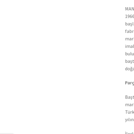
MAN 
1966
başl
fabr
mark
imal
bulu
başt
doğa
Parç
Başt
mark
Türk
yılı
İler