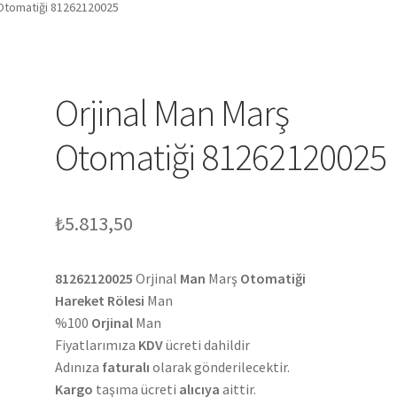
 Otomatiği 81262120025
Orjinal Man Marş
Otomatiği 81262120025
₺
5.813,50
81262120025
Orjinal
Man
Marş
Otomatiği
Hareket Rölesi
Man
%100
Orjinal
Man
Fiyatlarımıza
KDV
ücreti dahildir
Adınıza
faturalı
olarak gönderilecektir.
Kargo
taşıma ücreti
alıcıya
aittir.