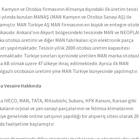
Kamyon ve Otobüs firmasının Almanya dışındaki ilk üretim tesisi
 yılında kurulan MANAŞ (MAN Kamyon ve Otobüs Sanayi AŞ) ile
amıştır. MAN Türkiye AŞ MAN firmasının en büyük ve entegre otob
ikasıdır. Ankara’nın Akyurt bölgesindeki tesisinde MAN ve NEOPL
a otobüs üretimi ve diğer MAN fabrikaları için elektronik parça
atı yapılmaktadır. Tesisin yıllık 2000 otobüs üretim kapasitesi
nmaktadır. Türkiye sınırları içerisinde üretilen MAN marka otobüs
a AB olmak üzere 47 ülkeye ihraç edilmektedir. Ayrıca ilk MAN
lgazlı otobüsün üretimi yine MAN Türkiye bünyesinde yapılmıştır.
a Vesaire Hakkında
a IVECO, MAN, TATA, Mitsubishi, Subaru, HFK Kanuni, Karsan gibi
aların orjinal ve yan sanayi parçalarının ve İklimsa klimalarının
iye genelinde online satışının yapıldığı bir alışveriş sitesi olarak 2
nda faaliyetine başlamıştır.
leyen dönemlerde diğer otomotiv markalarını ve otomotiv dışı yed