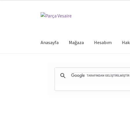
Dolaşıma
İçeriğe
geç
geç
Anasayfa
Mağaza
Hesabım
Hak