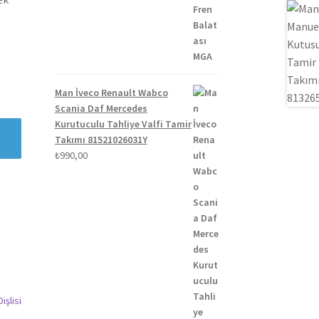
₺1.300,00.
fiyat:
₺1.100,00.
Man İveco Renault Wabco
Scania Daf Mercedes
Kurutuculu Tahliye Valfi Tamir
Takımı 81521026031Y
₺
990,00