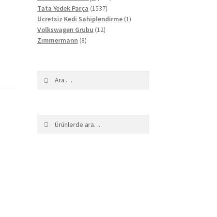
1537
ürün
Tata Yedek Parça
1537
ürün
1
Ücretsiz Kedi Sahiplendirme
1
12
ürün
Volkswagen Grubu
12
8
ürün
Zimmermann
8
ürün
Arama:
Ara:
Ara