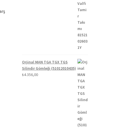
arş
Orjinal MAN TGA TGX TGS
Silindir Gömleği (51012010435)
₺
4.356,00