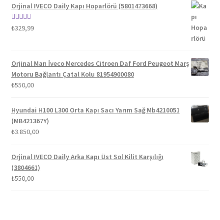
Orjinal IVECO Daily Kapı Hoparlörü (5801473668)
5 üzerinden
₺
329,99
5.00
oy aldı
Orjinal Man İveco Mercedes Citroen Daf Ford Peugeot Marş
Motoru Bağlantı Çatal Kolu 81954900080
₺
550,00
Hyundai H100 L300 Orta Kapı Sacı Yarım Sağ Mb4210051
(MB421367Y)
₺
3.850,00
Orjinal IVECO Daily Arka Kapı Üst Sol Kilit Karşılığı
(3804661)
₺
550,00