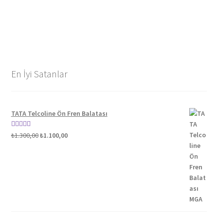
En İyi Satanlar
TATA Telcoline Ön Fren Balatası
Orijinal
Şu
5 üzerinden
₺
1.300,00
₺
1.100,00
fiyat:
andaki
5.00
oy aldı
₺1.300,00.
fiyat:
₺1.100,00.