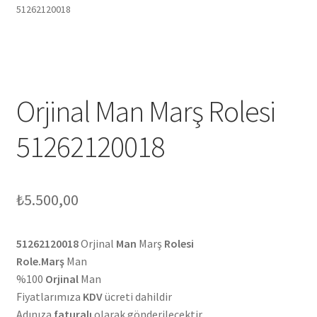
51262120018
Orjinal Man Marş Rolesi
51262120018
₺
5.500,00
51262120018
Orjinal
Man
Marş
Rolesi
Role.Marş
Man
%100
Orjinal
Man
Fiyatlarımıza
KDV
ücreti dahildir
Adınıza
faturalı
olarak gönderilecektir.