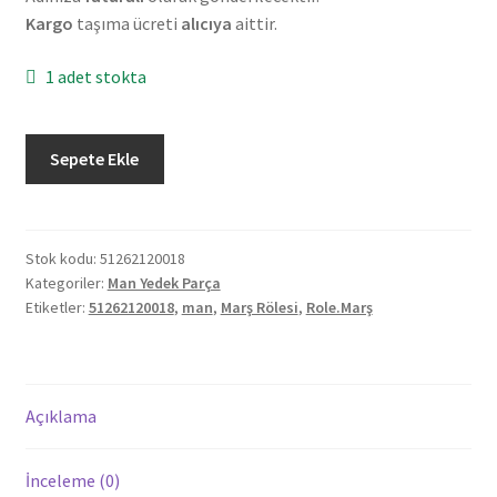
Kargo
taşıma ücreti
alıcıya
aittir.
1 adet stokta
Orjinal
Sepete Ekle
Man
Marş
Rolesi
51262120018
Stok kodu:
51262120018
Kategoriler:
Man Yedek Parça
adet
Etiketler:
51262120018
,
man
,
Marş Rölesi
,
Role.Marş
Açıklama
İnceleme (0)