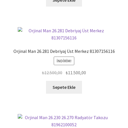
Sepete Ekle
Orjinal Man 26.281 Debriyaj Üst Merkez 81307156116
İNDIRIM!
Orijinal
Şu
₺
12.500,00
₺
11.500,00
fiyat:
andaki
₺12.500,00.
fiyat:
Sepete Ekle
₺11.500,00.