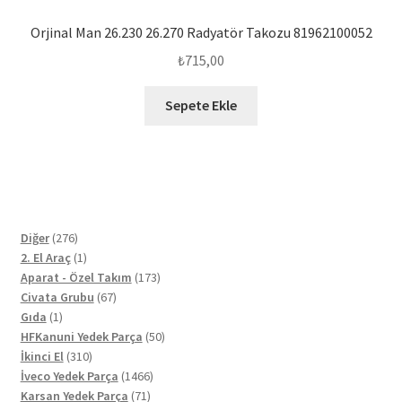
Orjinal Man 26.230 26.270 Radyatör Takozu 81962100052
₺
715,00
Sepete Ekle
276
Diğer
276
ürün
1
2. El Araç
1
ürün
173
Aparat - Özel Takım
173
67
ürün
Civata Grubu
67
1
ürün
Gıda
1
ürün
50
HFKanuni Yedek Parça
50
310
ürün
İkinci El
310
ürün
1466
İveco Yedek Parça
1466
71
ürün
Karsan Yedek Parça
71