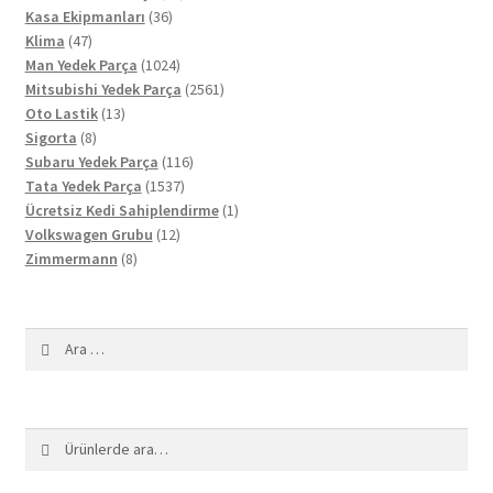
36
ürün
Kasa Ekipmanları
36
47
ürün
Klima
47
ürün
1024
Man Yedek Parça
1024
ürün
2561
Mitsubishi Yedek Parça
2561
13
ürün
Oto Lastik
13
8
ürün
Sigorta
8
ürün
116
Subaru Yedek Parça
116
1537
ürün
Tata Yedek Parça
1537
ürün
1
Ücretsiz Kedi Sahiplendirme
1
12
ürün
Volkswagen Grubu
12
8
ürün
Zimmermann
8
ürün
Arama:
Ara:
Ara