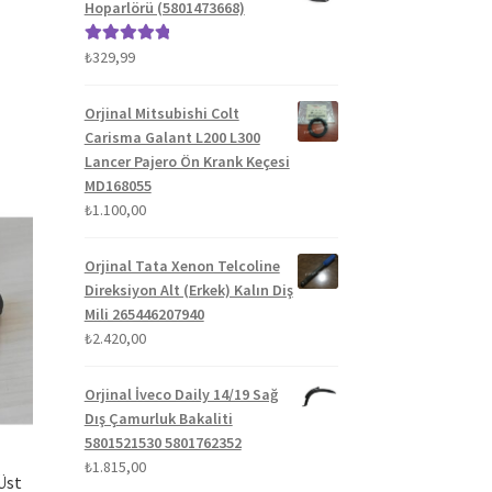
Hoparlörü (5801473668)
₺
329,99
5 üzerinden
5.00
oy aldı
Orjinal Mitsubishi Colt
Carisma Galant L200 L300
Lancer Pajero Ön Krank Keçesi
MD168055
₺
1.100,00
Orjinal Tata Xenon Telcoline
Direksiyon Alt (Erkek) Kalın Diş
Mili 265446207940
₺
2.420,00
Orjinal İveco Daily 14/19 Sağ
Dış Çamurluk Bakaliti
5801521530 5801762352
₺
1.815,00
Üst