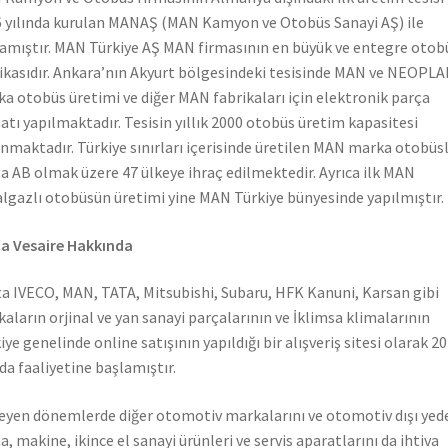
 yılında kurulan MANAŞ (MAN Kamyon ve Otobüs Sanayi AŞ) ile
amıştır. MAN Türkiye AŞ MAN firmasının en büyük ve entegre otob
ikasıdır. Ankara’nın Akyurt bölgesindeki tesisinde MAN ve NEOPL
a otobüs üretimi ve diğer MAN fabrikaları için elektronik parça
atı yapılmaktadır. Tesisin yıllık 2000 otobüs üretim kapasitesi
nmaktadır. Türkiye sınırları içerisinde üretilen MAN marka otobüs
a AB olmak üzere 47 ülkeye ihraç edilmektedir. Ayrıca ilk MAN
lgazlı otobüsün üretimi yine MAN Türkiye bünyesinde yapılmıştır.
a Vesaire Hakkında
a IVECO, MAN, TATA, Mitsubishi, Subaru, HFK Kanuni, Karsan gibi
aların orjinal ve yan sanayi parçalarının ve İklimsa klimalarının
iye genelinde online satışının yapıldığı bir alışveriş sitesi olarak 2
nda faaliyetine başlamıştır.
leyen dönemlerde diğer otomotiv markalarını ve otomotiv dışı yed
a, makine, ikince el sanayi ürünleri ve servis aparatlarını da ihtiva