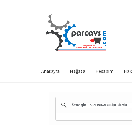
Dolaşıma
İçeriğe
geç
geç
Anasayfa
Mağaza
Hesabım
Hak