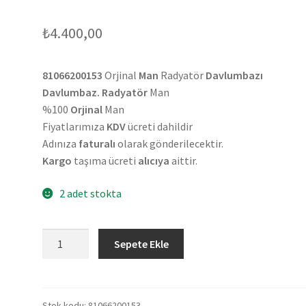
₺
4.400,00
81066200153
Orjinal
Man
Radyatör
Davlumbazı
Davlumbaz. Radyatör
Man
%100
Orjinal
Man
Fiyatlarımıza
KDV
ücreti dahildir
Adınıza
faturalı
olarak gönderilecektir.
Kargo
taşıma ücreti
alıcıya
aittir.
2 adet stokta
Orjinal
Sepete Ekle
Man
Radyatör
Davlumbazı
81066200153
Stok kodu:
81066200153