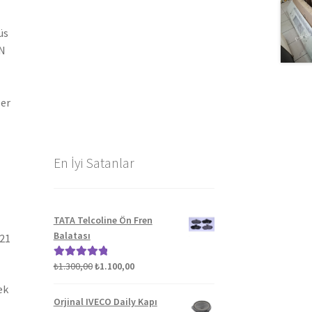
üs
AN
ler
En İyi Satanlar
TATA Telcoline Ön Fren
Balatası
021
Orijinal
Şu
₺
1.300,00
₺
1.100,00
5 üzerinden
fiyat:
andaki
5.00
oy aldı
ek
₺1.300,00.
fiyat:
Orjinal IVECO Daily Kapı
₺1.100,00.