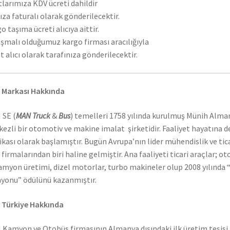
tlarımıza KDV ücreti dahildir
ıza faturalı olarak gönderilecektir.
o taşıma ücreti alıcıya aittir.
şmalı olduğumuz kargo firması aracılığıyla
t alıcı olarak tarafınıza gönderilecektir.
 Markası Hakkında
 SE (
MAN Truck
&
Bus
) temelleri 1758 yılında kurulmuş Münih Alma
ezli bir otomotiv ve makine imalat şirketidir. Faaliyet hayatına 
ikası olarak başlamıştır. Bugün Avrupa’nın lider mühendislik ve tic
 firmalarından biri haline gelmiştir. Ana faaliyeti ticari araçlar; o
amyon üretimi, dizel motorlar, turbo makineler olup 2008 yılında “
onu” ödülünü kazanmıştır.
 Türkiye Hakkında
Kamyon ve Otobüs firmasının Almanya dışındaki ilk üretim tesisi