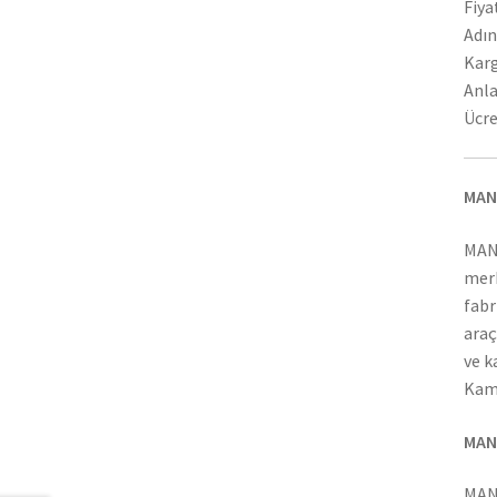
Fiya
Adın
Karg
Anla
Ücre
MAN
MAN
merk
fabr
araç
ve k
Kamy
MAN
MAN 