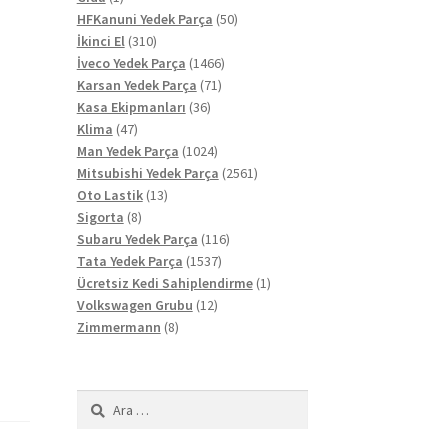
ürün
50
HFKanuni Yedek Parça
50
310
ürün
İkinci El
310
ürün
1466
İveco Yedek Parça
1466
71
ürün
Karsan Yedek Parça
71
36
ürün
Kasa Ekipmanları
36
47
ürün
Klima
47
ürün
1024
Man Yedek Parça
1024
ürün
2561
Mitsubishi Yedek Parça
2561
13
ürün
Oto Lastik
13
8
ürün
Sigorta
8
ürün
116
Subaru Yedek Parça
116
1537
ürün
Tata Yedek Parça
1537
ürün
1
Ücretsiz Kedi Sahiplendirme
1
12
ürün
Volkswagen Grubu
12
8
ürün
Zimmermann
8
ürün
Arama: