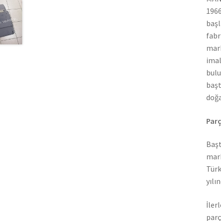
1966
başl
fabr
mark
imal
bulu
başt
doğa
Parç
Başt
mark
Türk
yılı
İler
parç