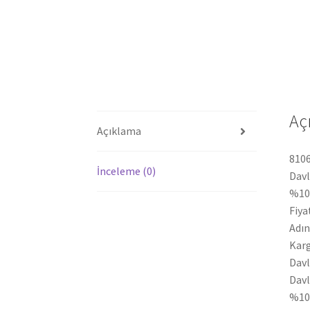
Aç
Açıklama
8106
İnceleme (0)
Dav
%100
Fiya
Adın
Karg
Dav
Dav
%100