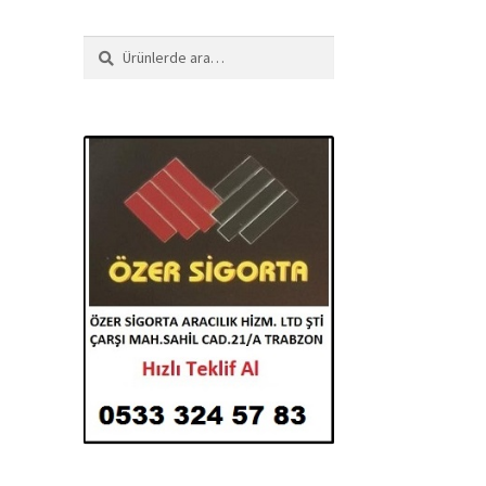
Ara:
Ara