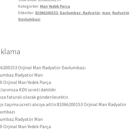
Kategoriler:
Man Yedek Parça
adet
Etiketler:
81066200153
,
Davlumbaz. Radyatör
,
man
,
Radyatör
Davlumbazı
ıklama
6200153 Orjinal Man Radyatör Davlumbazı
lumbaz.Radyatör Man
 Orjinal Man Yedek Parça
tlarımıza KDV ücreti dahildir
ıza faturalı olarak gönderilecektir.
o taşıma ücreti alıcıya aittir.81066200153 Orjinal Man Radyatör
lumbazı
lumbaz.Radyatör Man
 Orjinal Man Yedek Parça