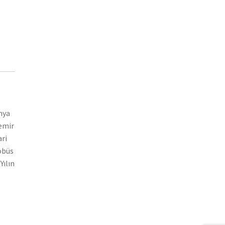
nya
demir
ari
tobüs
Yılın