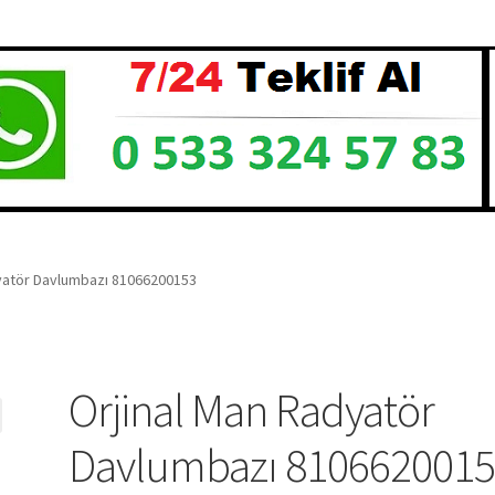
yatör Davlumbazı 81066200153
Orjinal Man Radyatör
Davlumbazı 810662001