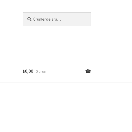
Ara:
Ara
₺
0,00
0 ürün