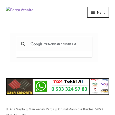
Dolaşıma
İçeriğe
Menü
geç
geç
Gizlilik ve Güvenlik
Mesafeli Satış Sözleşmesi
İade ve Teslimat Şartları
Ürün Gönderimi ve Saatleri
Ana Sayfa
Man Yedek Parça
Orjinal Man Röle Kaidesi 5×6.3
81254350138