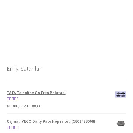
En İyi Satanlar
TATA Telcoline Ön Fren Balatası
Orijinal
Şu
5 üzerinden
₺
1.300,00
₺
1.100,00
fiyat:
andaki
5.00
oy aldı
₺1.300,00.
fiyat:
Orjinal IVECO Daily Kapı Hoparlörü (5801473668)
₺1.100,00.