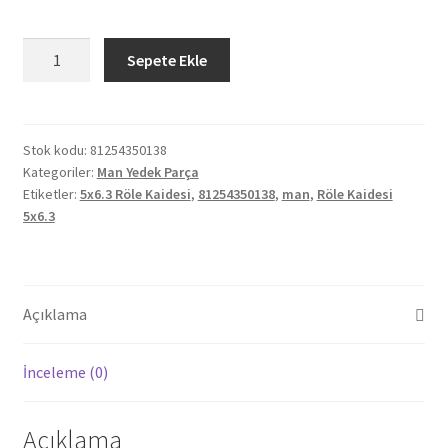
Orjinal
Sepete Ekle
Man
Röle
Kaidesi
5x6.3
Stok kodu:
81254350138
Kategoriler:
Man Yedek Parça
81254350138
Etiketler:
5x6.3 Röle Kaidesi
,
81254350138
,
man
,
Röle Kaidesi
adet
5x6.3
Açıklama
İnceleme (0)
Açıklama