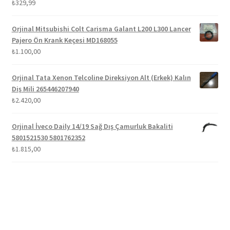
5 üzerinden
₺
329,99
5.00
oy aldı
Orjinal Mitsubishi Colt Carisma Galant L200 L300 Lancer
Pajero Ön Krank Keçesi MD168055
₺
1.100,00
Orjinal Tata Xenon Telcoline Direksiyon Alt (Erkek) Kalın
Diş Mili 265446207940
₺
2.420,00
Orjinal İveco Daily 14/19 Sağ Dış Çamurluk Bakaliti
5801521530 5801762352
₺
1.815,00