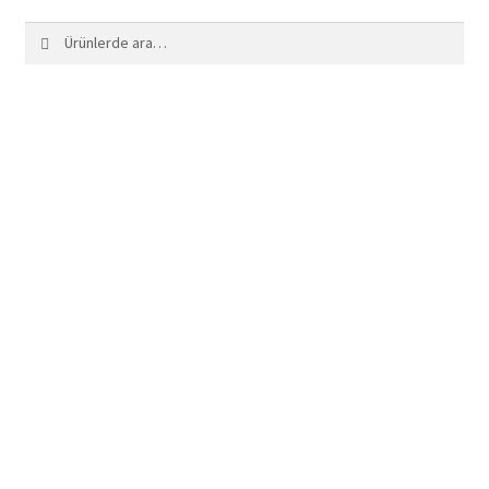
Ara:
Ara