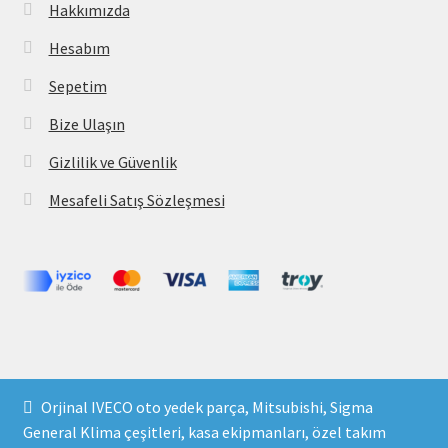
Hakkımızda
Hesabım
Sepetim
Bize Ulaşın
Gizlilik ve Güvenlik
Mesafeli Satış Sözleşmesi
Copyright 2021 © parcavs.com Tüm hakları saklıdır. Kredi
Orjinal IVECO oto yedek parça, Mitsubishi, Sigma
kartı bilgileriniz 256bit SSL sertifikası ile korunmaktadır.
General Klima çeşitleri, kasa ekipmanları, özel takım