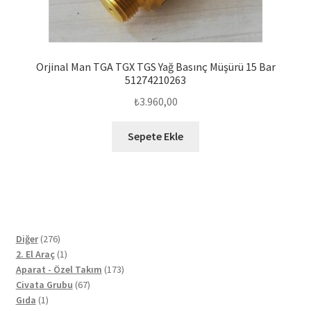
Orjinal Man TGA TGX TGS Yağ Basınç Müşürü 15 Bar
51274210263
₺
3.960,00
Sepete Ekle
276
Diğer
276
ürün
1
2. El Araç
1
ürün
173
Aparat - Özel Takım
173
67
ürün
Civata Grubu
67
1
ürün
Gıda
1