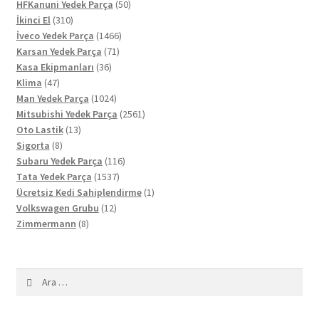
ürün
50
HFKanuni Yedek Parça
50
310
ürün
İkinci El
310
ürün
1466
İveco Yedek Parça
1466
71
ürün
Karsan Yedek Parça
71
36
ürün
Kasa Ekipmanları
36
47
ürün
Klima
47
ürün
1024
Man Yedek Parça
1024
ürün
2561
Mitsubishi Yedek Parça
2561
13
ürün
Oto Lastik
13
8
ürün
Sigorta
8
ürün
116
Subaru Yedek Parça
116
1537
ürün
Tata Yedek Parça
1537
ürün
1
Ücretsiz Kedi Sahiplendirme
1
12
ürün
Volkswagen Grubu
12
8
ürün
Zimmermann
8
ürün
Arama: