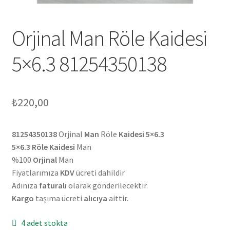
Orjinal Man Röle Kaidesi
5×6.3 81254350138
₺
220,00
81254350138
Orjinal
Man
Röle
Kaidesi 5×6.3
5×6.3 Röle Kaidesi
Man
%100
Orjinal
Man
Fiyatlarımıza
KDV
ücreti dahildir
Adınıza
faturalı
olarak gönderilecektir.
Kargo
taşıma ücreti
alıcıya
aittir.
4 adet stokta