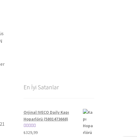
üs
AN
ler
En İyi Satanlar
Orjinal IVECO Daily Kapı
Hoparlörü (5801473668)
021
5 üzerinden
₺
329,99