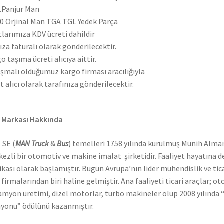
t.Panjur Man
 Orjinal Man TGA TGL Yedek Parça
tlarımıza KDV ücreti dahildir
ıza faturalı olarak gönderilecektir.
o taşıma ücreti alıcıya aittir.
şmalı olduğumuz kargo firması aracılığıyla
t alıcı olarak tarafınıza gönderilecektir.
 Markası Hakkında
 SE (
MAN Truck
&
Bus
) temelleri 1758 yılında kurulmuş Münih Alma
ezli bir otomotiv ve makine imalat şirketidir. Faaliyet hayatına 
ikası olarak başlamıştır. Bugün Avrupa’nın lider mühendislik ve tic
 firmalarından biri haline gelmiştir. Ana faaliyeti ticari araçlar; o
amyon üretimi, dizel motorlar, turbo makineler olup 2008 yılında “
onu” ödülünü kazanmıştır.