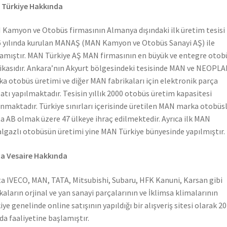
 Türkiye Hakkında
Kamyon ve Otobüs firmasının Almanya dışındaki ilk üretim tesisi
 yılında kurulan MANAŞ (MAN Kamyon ve Otobüs Sanayi AŞ) ile
amıştır. MAN Türkiye AŞ MAN firmasının en büyük ve entegre otob
ikasıdır. Ankara’nın Akyurt bölgesindeki tesisinde MAN ve NEOPL
a otobüs üretimi ve diğer MAN fabrikaları için elektronik parça
atı yapılmaktadır. Tesisin yıllık 2000 otobüs üretim kapasitesi
nmaktadır. Türkiye sınırları içerisinde üretilen MAN marka otobüs
a AB olmak üzere 47 ülkeye ihraç edilmektedir. Ayrıca ilk MAN
lgazlı otobüsün üretimi yine MAN Türkiye bünyesinde yapılmıştır.
a Vesaire Hakkında
a IVECO, MAN, TATA, Mitsubishi, Subaru, HFK Kanuni, Karsan gibi
aların orjinal ve yan sanayi parçalarının ve İklimsa klimalarının
iye genelinde online satışının yapıldığı bir alışveriş sitesi olarak 2
nda faaliyetine başlamıştır.