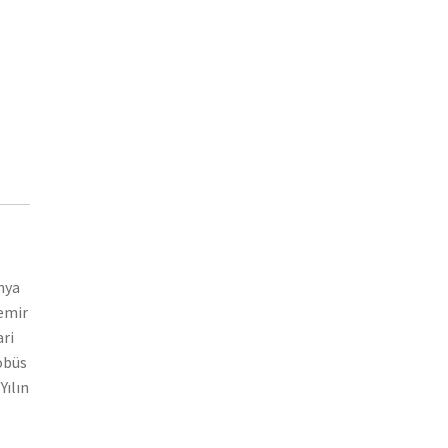
nya
demir
ari
tobüs
Yılın