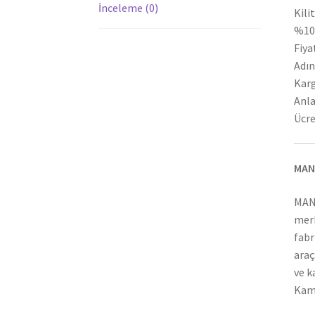
İnceleme (0)
Kili
%100
Fiya
Adın
Karg
Anla
Ücre
MAN
MAN
merk
fabr
araç
ve k
Kamy