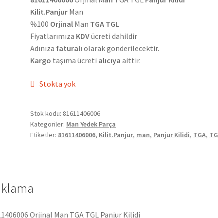
Kilit.Panjur
Man
%100
Orjinal
Man
TGA TGL
Fiyatlarımıza
KDV
ücreti dahildir
Adınıza
faturalı
olarak gönderilecektir.
Kargo
taşıma ücreti
alıcıya
aittir.
Stokta yok
Stok kodu:
81611406006
Kategoriler:
Man Yedek Parça
Etiketler:
81611406006
,
Kilit.Panjur
,
man
,
Panjur Kilidi
,
TGA
,
TG
ıklama
1406006 Orjinal Man TGA TGL Panjur Kilidi