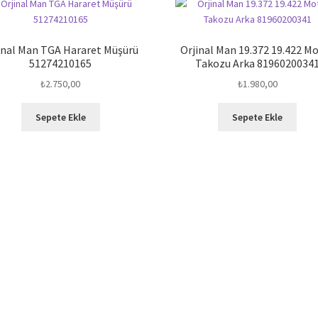
inal Man TGA Hararet Müşürü
Orjinal Man 19.372 19.422 M
51274210165
Takozu Arka 8196020034
₺
2.750,00
₺
1.980,00
Sepete Ekle
Sepete Ekle