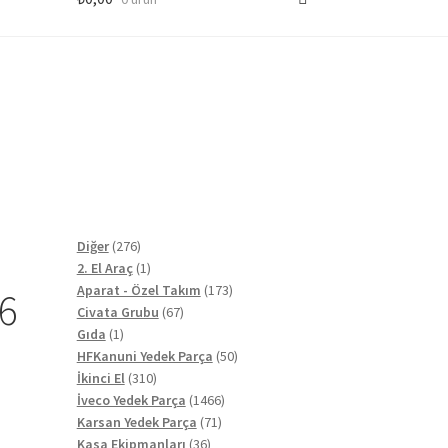
276
Diğer
276
ürün
1
2. El Araç
1
ürün
173
Aparat - Özel Takım
173
06
67
ürün
Civata Grubu
67
1
ürün
Gıda
1
ürün
50
HFKanuni Yedek Parça
50
310
ürün
İkinci El
310
ürün
1466
İveco Yedek Parça
1466
71
ürün
Karsan Yedek Parça
71
36
ürün
Kasa Ekipmanları
36