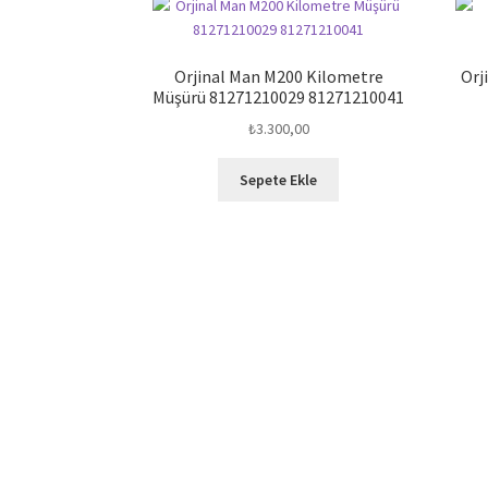
Orjinal Man M200 Kilometre
Orj
Müşürü 81271210029 81271210041
₺
3.300,00
Sepete Ekle