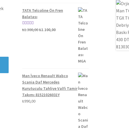
5.00
oy aldı
ek
TATA Telcoline Ön Fren
Balatası
Orijinal
Şu
5 üzerinden
₺
1.300,00
₺
1.100,00
fiyat:
andaki
5.00
oy aldı
₺1.300,00.
fiyat:
₺1.100,00.
Man İveco Renault Wabco
Scania Daf Mercedes
Kurutuculu Tahliye Valfi Tamir
Takımı 81521026031Y
₺
990,00