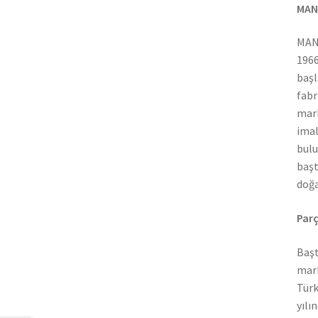
MAN
MAN 
1966
başl
fabr
mark
imal
bulu
başt
doğa
Parç
Başt
mark
Türk
yılı