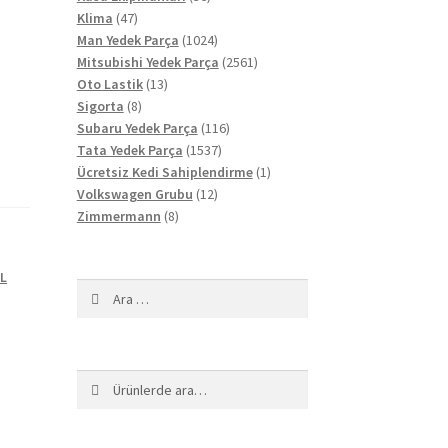
47
ürün
Klima
47
ürün
1024
Man Yedek Parça
1024
ürün
2561
Mitsubishi Yedek Parça
2561
13
ürün
Oto Lastik
13
8
ürün
Sigorta
8
ürün
116
Subaru Yedek Parça
116
1537
ürün
Tata Yedek Parça
1537
ürün
1
Ücretsiz Kedi Sahiplendirme
1
12
ürün
Volkswagen Grubu
12
8
ürün
Zimmermann
8
ürün
L
Arama:
Ara:
Ara