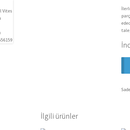
İler
parç
edec
tale
İn
Sade
İlgili ürünler