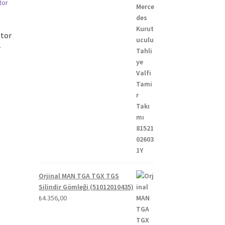
otor
1
Orjinal MAN TGA TGX TGS
Silindir Gömleği (51012010435)
₺
4.356,00