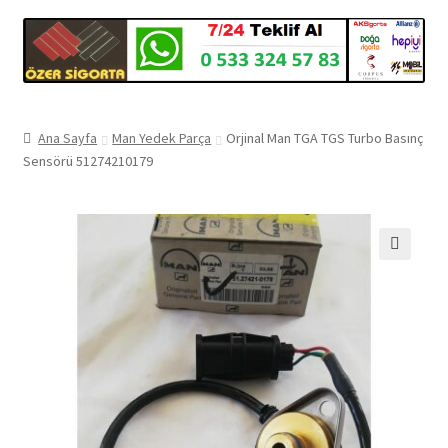
Ana Sayfa
Man Yedek Parça
Orjinal Man TGA TGS Turbo Basınç
Sensörü 51274210179
🔍