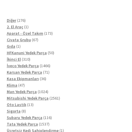
276
Diğer
276
ürün
1
2. El Araç
1
ürün
173
Aparat - Özel Takım
173
67
ürün
Civata Grubu
67
1
ürün
Gıda
1
ürün
50
HFKanuni Yedek Parça
50
310
ürün
İkinci El
310
ürün
1466
İveco Yedek Parça
1466
71
ürün
Karsan Yedek Parça
71
36
ürün
Kasa Ekipmanları
36
47
ürün
Klima
47
ürün
1024
Man Yedek Parça
1024
ürün
2561
Mitsubishi Yedek Parça
2561
13
ürün
Oto Lastik
13
8
ürün
Sigorta
8
ürün
116
Subaru Yedek Parça
116
1537
ürün
Tata Yedek Parça
1537
ürün
1
Ücretsiz Kedi Sahiplendirme
1