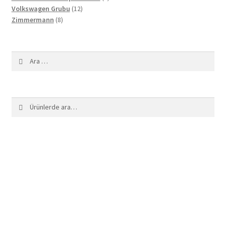
12
ürün
Volkswagen Grubu
12
8
ürün
Zimmermann
8
ürün
Arama:
Ara:
Ara