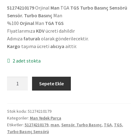
51274210179
Orjinal
Man
TGA
TGS Turbo Basınç Sensörü
Sensör. Turbo Basınç
Man
%100
Orjinal
Man
TGA TGS
Fiyatlarımıza
KDV
ücreti dahildir
Adınıza
faturalı
olarak gönderilecektir.
Kargo
taşıma ücreti
alıcıya
aittir.
2 adet stokta
Orjinal
Sepete Ekle
Man
TGA
TGS
Turbo
Stok kodu:
51274210179
Kategoriler:
Man Yedek Parça
Basınç
Etiketler:
51274210179
,
man
,
Sensör. Turbo Basınç
,
TGA
,
TGS
,
Sensörü
Turbo Basınç Sensörü
51274210179