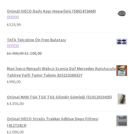
Orjinal IVECO Daily Kapı Hoparlörü (5801473668)
5 üzerinden
₺
329,99
5.00
oy aldı
TATA Telcoline Ön Fren Balatası
Orijinal
Şu
5 üzerinden
₺
1.300,00
₺
1.100,00
fiyat:
andaki
5.00
oy aldı
₺1.300,00.
fiyat:
Man İveco Renault Wabco Scania Daf Mercedes Kurutuculu
₺1.100,00.
Tahliye Valfi Tamir Takımı 81521026031Y
₺
990,00
Orjinal MAN TGA TGX TGS Silindir Gömleği (51012010435)
₺
4.356,00
Orjinal IVECO Stralis Trakker Adblue Depo Filtresi
(41272413)
₺
2.090,00