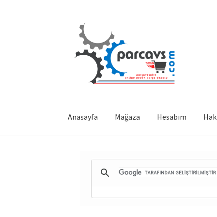
Dolaşıma
İçeriğe
geç
geç
Anasayfa
Mağaza
Hesabım
Hak