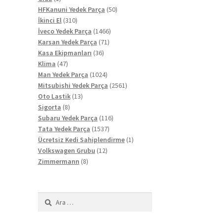
ürün
50
HFKanuni Yedek Parça
50
310
ürün
İkinci El
310
ürün
1466
İveco Yedek Parça
1466
71
ürün
Karsan Yedek Parça
71
36
ürün
Kasa Ekipmanları
36
47
ürün
Klima
47
ürün
1024
Man Yedek Parça
1024
ürün
2561
Mitsubishi Yedek Parça
2561
13
ürün
Oto Lastik
13
8
ürün
Sigorta
8
ürün
116
Subaru Yedek Parça
116
1537
ürün
Tata Yedek Parça
1537
ürün
1
Ücretsiz Kedi Sahiplendirme
1
12
ürün
Volkswagen Grubu
12
8
ürün
Zimmermann
8
ürün
Arama: