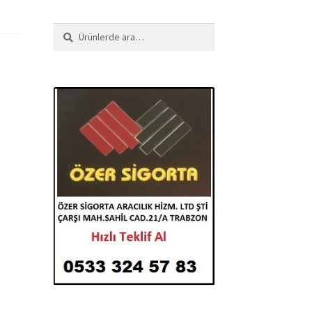
Ara:
Ara