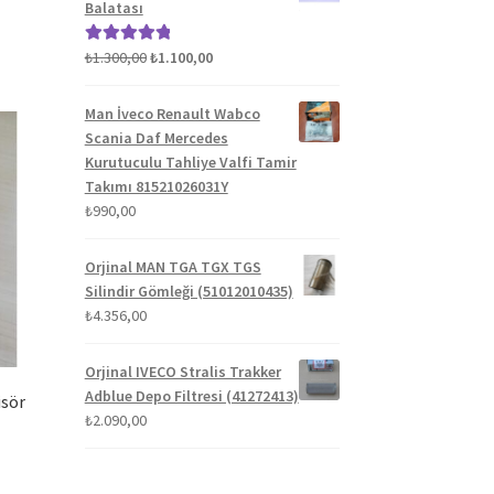
Balatası
Orijinal
Şu
₺
1.300,00
₺
1.100,00
5 üzerinden
fiyat:
andaki
5.00
oy aldı
₺1.300,00.
fiyat:
Man İveco Renault Wabco
₺1.100,00.
Scania Daf Mercedes
Kurutuculu Tahliye Valfi Tamir
Takımı 81521026031Y
₺
990,00
Orjinal MAN TGA TGX TGS
Silindir Gömleği (51012010435)
₺
4.356,00
Orjinal IVECO Stralis Trakker
Adblue Depo Filtresi (41272413)
isör
₺
2.090,00