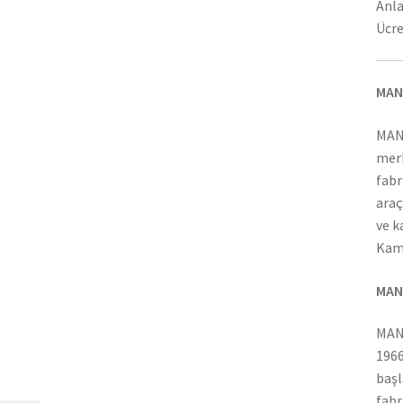
Anla
Ücre
MAN
MAN
merk
fabr
araç
ve k
Kamy
MAN
MAN 
1966
başl
fabr