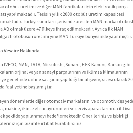
a otobüs üretimi ve diğer MAN fabrikaları için elektronik parça
atı yapılmaktadır. Tesisin yıllık 2000 otobüs üretim kapasitesi
nmaktadır. Türkiye sınırları içerisinde üretilen MAN marka otobüs
a AB olmak üzere 47 ülkeye ihraç edilmektedir. Ayrıca ilk MAN
lgazlı otobüsün üretimi yine MAN Türkiye bünyesinde yapılmıştır.
a Vesaire Hakkında
a IVECO, MAN, TATA, Mitsubishi, Subaru, HFK Kanuni, Karsan gibi
aların orjinal ve yan sanayi parçalarının ve İklimsa klimalarının
iye genelinde online satışının yapıldığı bir alışveriş sitesi olarak 2
nda faaliyetine başlamıştır.
leyen dönemlerde diğer otomotiv markalarını ve otomotiv dışı yed
a, makine, ikince el sanayi ürünleri ve servis aparatlarını da ihtiva
ek şekilde yapılanmayı hedeflemektedir. Önerileriniz ve işbirliği
pleriniz için bizimle irtibat kurabilirsiniz.