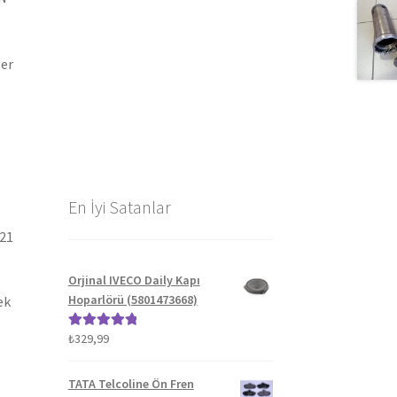
ler
En İyi Satanlar
021
Orjinal IVECO Daily Kapı
Hoparlörü (5801473668)
ek
₺
329,99
5 üzerinden
5.00
oy aldı
TATA Telcoline Ön Fren