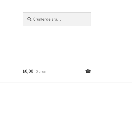
Ara:
Ara
₺
0,00
0 ürün