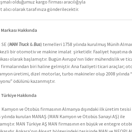
şmalı olduğumuz kargo firması aracılığıyla
t alıcı olarak tarafınıza gönderilecektir.
 Markası Hakkında
 SE (
MAN Truck
&
Bus
) temelleri 1758 yılında kurulmuş Münih Alma
ezli bir otomotiv ve makine imalat şirketidir. Faaliyet hayatına 
ikası olarak başlamıştır. Bugün Avrupa’nın lider mühendislik ve tic
 firmalarından biri haline gelmiştir. Ana faaliyeti ticari araçlar; o
amyon üretimi, dizel motorlar, turbo makineler olup 2008 yılında “
onu” ödülünü kazanmıştır.
 Türkiye Hakkında
Kamyon ve Otobüs firmasının Almanya dışındaki ilk üretim tesisi
 yılında kurulan MANAŞ (MAN Kamyon ve Otobüs Sanayi AŞ) ile
amıştır. MAN Türkiye AŞ MAN firmasının en büyük ve entegre otob
ikasıdır. Ankara’nın Akyurt bölgesindeki tesisinde MAN ve NEOPL