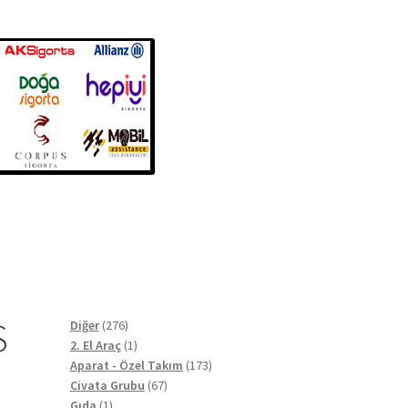
S
276
Diğer
276
ürün
1
2. El Araç
1
ürün
173
Aparat - Özel Takım
173
67
ürün
Civata Grubu
67
1
ürün
Gıda
1