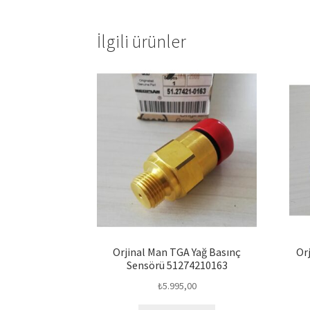
İlgili ürünler
Orjinal Man TGA Yağ Basınç
Or
Sensörü 51274210163
₺
5.995,00