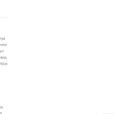
nya
demir
ari
tobüs
Yılın
üs
AN