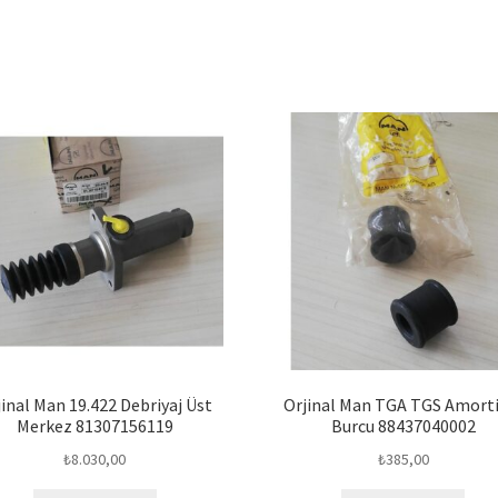
jinal Man 19.422 Debriyaj Üst
Orjinal Man TGA TGS Amort
Merkez 81307156119
Burcu 88437040002
₺
8.030,00
₺
385,00