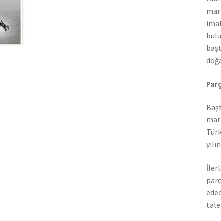
mark
imal
bulu
başt
doğa
Parç
Başt
mark
Türk
yılı
İler
parç
edec
tale