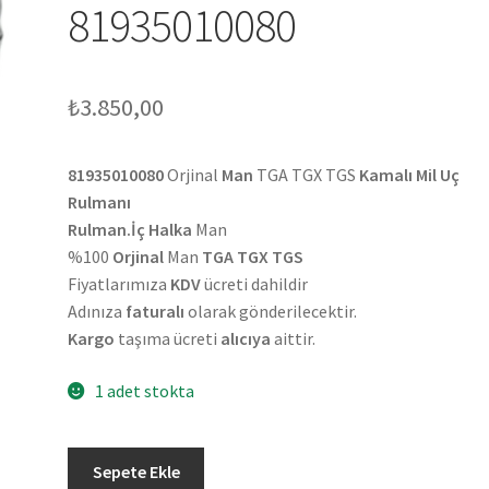
81935010080
₺
3.850,00
81935010080
Orjinal
Man
TGA TGX TGS
Kamalı Mil Uç
Rulmanı
Rulman.İç Halka
Man
%100
Orjinal
Man
TGA TGX TGS
Fiyatlarımıza
KDV
ücreti dahildir
Adınıza
faturalı
olarak gönderilecektir.
Kargo
taşıma ücreti
alıcıya
aittir.
1 adet stokta
Orjinal
Sepete Ekle
Man