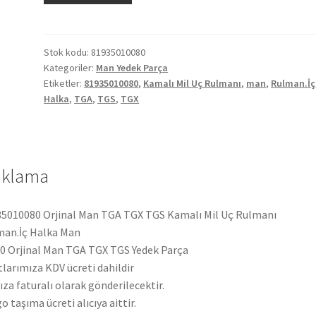
TGA
TGX
TGS
Stok kodu:
81935010080
Kategoriler:
Man Yedek Parça
Kamalı
Etiketler:
81935010080
,
Kamalı Mil Uç Rulmanı
,
man
,
Rulman.İç
Mil
Halka
,
TGA
,
TGS
,
TGX
Uç
Rulmanı
81935010080
adet
ıklama
5010080 Orjinal Man TGA TGX TGS Kamalı Mil Uç Rulmanı
an.İç Halka Man
 Orjinal Man TGA TGX TGS Yedek Parça
tlarımıza KDV ücreti dahildir
ıza faturalı olarak gönderilecektir.
o taşıma ücreti alıcıya aittir.