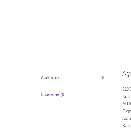
Aç
Açıklama
8193
İnceleme (0)
Rulm
%100
Fiya
Adın
Karg