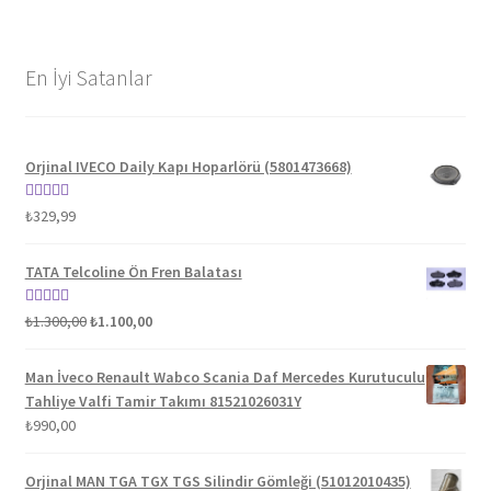
En İyi Satanlar
Orjinal IVECO Daily Kapı Hoparlörü (5801473668)
5 üzerinden
₺
329,99
5.00
oy aldı
TATA Telcoline Ön Fren Balatası
Orijinal
Şu
5 üzerinden
₺
1.300,00
₺
1.100,00
fiyat:
andaki
5.00
oy aldı
₺1.300,00.
fiyat:
Man İveco Renault Wabco Scania Daf Mercedes Kurutuculu
₺1.100,00.
Tahliye Valfi Tamir Takımı 81521026031Y
₺
990,00
Orjinal MAN TGA TGX TGS Silindir Gömleği (51012010435)