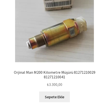
Orjinal Man M200 Kilometre Müşürü 81271210029
81271210041
₺
3.300,00
Sepete Ekle