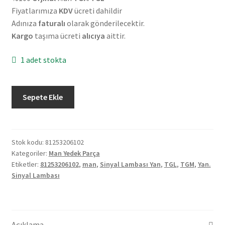
Fiyatlarımıza
KDV
ücreti dahildir
Adınıza
faturalı
olarak gönderilecektir.
Kargo
taşıma ücreti
alıcıya
aittir.
1 adet stokta
Orjinal
Sepete Ekle
Man
TGM
TGL
Sinyal
Stok kodu:
81253206102
Kategoriler:
Man Yedek Parça
Lambası
Etiketler:
81253206102
,
man
,
Sinyal Lambası Yan
,
TGL
,
TGM
,
Yan.
Yan
Sinyal Lambası
81253206102
adet
Açıklama