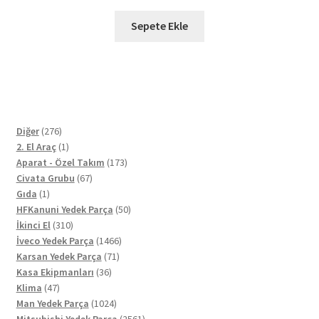
Sepete Ekle
276
Diğer
276
ürün
1
2. El Araç
1
ürün
173
Aparat - Özel Takım
173
67
ürün
Civata Grubu
67
1
ürün
Gıda
1
ürün
50
HFKanuni Yedek Parça
50
310
ürün
İkinci El
310
ürün
1466
İveco Yedek Parça
1466
71
ürün
Karsan Yedek Parça
71
36
ürün
Kasa Ekipmanları
36
47
ürün
Klima
47
ürün
1024
Man Yedek Parça
1024
ürün
2561
Mitsubishi Yedek Parça
2561