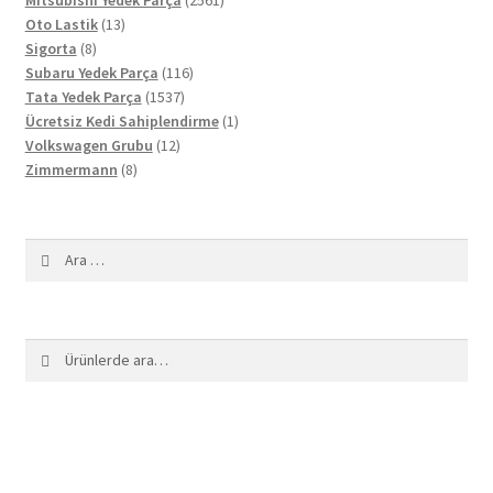
13
ürün
Oto Lastik
13
8
ürün
Sigorta
8
ürün
116
Subaru Yedek Parça
116
1537
ürün
Tata Yedek Parça
1537
ürün
1
Ücretsiz Kedi Sahiplendirme
1
12
ürün
Volkswagen Grubu
12
8
ürün
Zimmermann
8
ürün
Arama:
Ara:
Ara