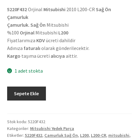
5220F432
Orjinal
Mitsubishi
2010 L200-CR
Sağ Ön
Çamurluk
Çamurluk. Sağ Ön
Mitsubishi
%100
Orjinal
Mitsubishi
L200
Fiyatlarımıza
KDV
ücreti dahildir
Adınıza
faturalı
olarak gönderilecektir.
Kargo
taşıma ücreti
alıcıya
aittir.
1 adet stokta
Orjinal
Sepete Ekle
Mitsubishi
2010
L200-
CR
Stok kodu:
5220F432
Kategoriler:
Mitsubishi Yedek Parça
Sağ
Etiketler:
5220F432
,
Çamurluk Sağ Ön
,
L200
,
L200-CR
,
mitsubishi
,
Ön