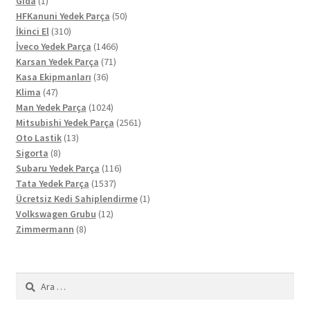
1
ürün
Gıda
1
ürün
50
HFKanuni Yedek Parça
50
310
ürün
İkinci El
310
ürün
1466
İveco Yedek Parça
1466
71
ürün
Karsan Yedek Parça
71
36
ürün
Kasa Ekipmanları
36
47
ürün
Klima
47
ürün
1024
Man Yedek Parça
1024
ürün
2561
Mitsubishi Yedek Parça
2561
13
ürün
Oto Lastik
13
8
ürün
Sigorta
8
ürün
116
Subaru Yedek Parça
116
1537
ürün
Tata Yedek Parça
1537
ürün
1
Ücretsiz Kedi Sahiplendirme
1
12
ürün
Volkswagen Grubu
12
8
ürün
Zimmermann
8
ürün
Arama: