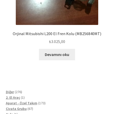
Orjinal Mitsubishi L200 El Fren Kolu (MB256840MT)
₺
3.025,00
Devamını oku
276
Diğer
276
ürün
1
2. El Araç
1
ürün
173
Aparat - Özel Takım
173
67
ürün
Civata Grubu
67