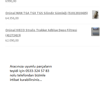
₺
990,00
Orjinal MAN TGA TGX TGS Silindir Gömleği (51012010435)
₺
4.356,00
Orjinal IVECO Stralis Trakker Adblue Depo Filtresi
(41272413)
₺
2.090,00