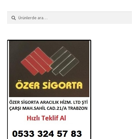
Ara:
Ara