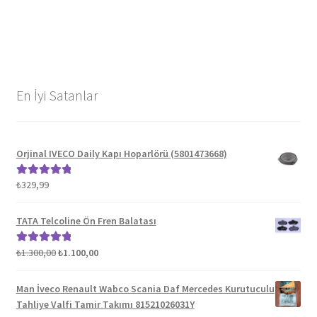
En İyi Satanlar
Orjinal IVECO Daily Kapı Hoparlörü (5801473668)
₺
329,99
5 üzerinden
5.00
oy aldı
TATA Telcoline Ön Fren Balatası
Orijinal
Şu
₺
1.300,00
₺
1.100,00
5 üzerinden
fiyat:
andaki
5.00
oy aldı
₺1.300,00.
fiyat:
Man İveco Renault Wabco Scania Daf Mercedes Kurutuculu
₺1.100,00.
Tahliye Valfi Tamir Takımı 81521026031Y