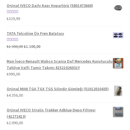
Orjinal IVECO Daily Kapı Hoparlörü (5801473668)
5 üzerinden
₺
329,99
5.00
oy aldı
TATA Telcoline Ön Fren Balatası
Orijinal
Şu
5 üzerinden
₺
1.300,00
₺
1.100,00
fiyat:
andaki
5.00
oy aldı
₺1.300,00.
fiyat:
Man İveco Renault Wabco Scania Daf Mercedes Kurutuculu
₺1.100,00.
Tahliye Valfi Tamir Takımı 81521026031Y
₺
990,00
Orjinal MAN TGA TGX TGS Silindir Gömleği (51012010435)
₺
4.356,00
Orjinal IVECO Stralis Trakker Adblue Depo Filtresi
(41272413)
₺
2.090,00