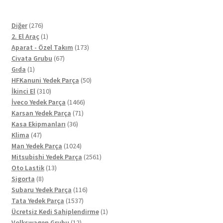
276
Diğer
276
ürün
1
2. El Araç
1
ürün
173
Aparat - Özel Takım
173
67
ürün
Civata Grubu
67
1
ürün
Gıda
1
ürün
50
HFKanuni Yedek Parça
50
310
ürün
İkinci El
310
ürün
1466
İveco Yedek Parça
1466
71
ürün
Karsan Yedek Parça
71
36
ürün
Kasa Ekipmanları
36
47
ürün
Klima
47
ürün
1024
Man Yedek Parça
1024
ürün
2561
Mitsubishi Yedek Parça
2561
13
ürün
Oto Lastik
13
8
ürün
Sigorta
8
ürün
116
Subaru Yedek Parça
116
1537
ürün
Tata Yedek Parça
1537
ürün
1
Ücretsiz Kedi Sahiplendirme
1
12
ürün
Volkswagen Grubu
12