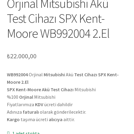
Orjinal Mitsubishi Akü
Test Cihazı SPX Kent-
Moore WB992004 2.El
₺
22.000,00
WB992004
Orjinal
Mitsubishi
Akü
Test Cihazı SPX Kent-
Moore 2.El
SPX Kent-Moore Akü Test Cihazı
Mitsubishi
%100
Orjinal
Mitsubishi
Fiyatlarımıza
KDV
ücreti dahildir
Adınıza
faturalı
olarak gönderilecektir.
Kargo
taşıma ücreti
alıcıya
aittir.
1 adet stokta