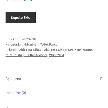
Orjinal
Sepete Ekle
Mitsubishi
Akü
Test
Cihazı
Stok kodu:
WB992004
Kategoriler:
Mitsubishi Yedek Parça
SPX
Etiketler:
Akü Test Cihazı
,
Akü Test Cihazı SPX Kent-Moore
,
Kent-
mitsubishi
,
SPX Kent-Moore
,
WB992004
Moore
WB992004
2.El
adet
Açıklama
İnceleme (0)