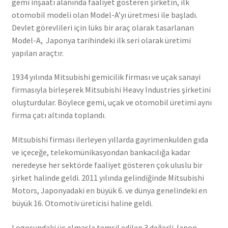
gemi inşaatı alanında faaliyet gösteren şirketin, ilk
otomobil modeli olan Model-A’yı üretmesi ile başladı.
Devlet görevlileri için lüks bir araç olarak tasarlanan
Model-A, Japonya tarihindeki ilk seri olarak üretimi
yapılan araçtır.
1934 yılında Mitsubishi gemicilik firması ve uçak sanayi
firmasıyla birleşerek Mitsubishi Heavy Industries şirketini
oluşturdular. Böylece gemi, uçak ve otomobil üretimi aynı
firma çatı altında toplandı.
Mitsubishi firması ilerleyen yıllarda gayrimenkulden gıda
ve içeceğe, telekomünikasyondan bankacılığa kadar
neredeyse her sektörde faaliyet gösteren çok uluslu bir
şirket halinde geldi. 2011 yılında gelindiğinde Mitsubishi
Motors, Japonyadaki en büyük 6. ve dünya genelindeki en
büyük 16. Otomotiv üreticisi haline geldi.
Logosundaki üç elmasla temsil edilen 3 değerli Japon