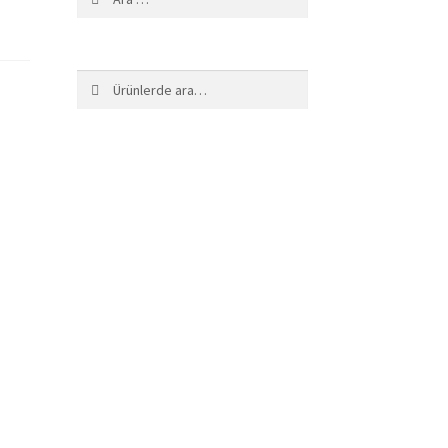
Ara:
Ara