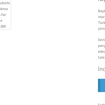
Başt
mark
Türk
yılı
İler
parç
edec
tale
İn
Sade