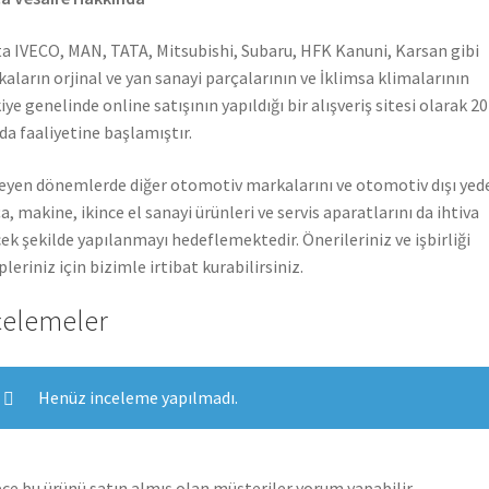
a IVECO, MAN, TATA, Mitsubishi, Subaru, HFK Kanuni, Karsan gibi
aların orjinal ve yan sanayi parçalarının ve İklimsa klimalarının
iye genelinde online satışının yapıldığı bir alışveriş sitesi olarak 2
nda faaliyetine başlamıştır.
leyen dönemlerde diğer otomotiv markalarını ve otomotiv dışı yed
a, makine, ikince el sanayi ürünleri ve servis aparatlarını da ihtiva
ek şekilde yapılanmayı hedeflemektedir. Önerileriniz ve işbirliği
pleriniz için bizimle irtibat kurabilirsiniz.
celemeler
Henüz inceleme yapılmadı.
ce bu ürünü satın almış olan müşteriler yorum yapabilir.