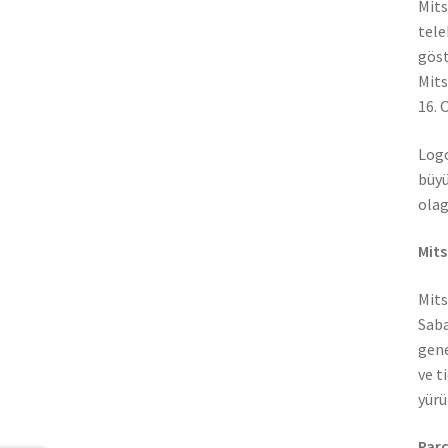
Mits
tele
göst
Mits
16. 
Logo
büyü
olag
Mits
Mits
Saba
gene
ve t
yürü
Parç