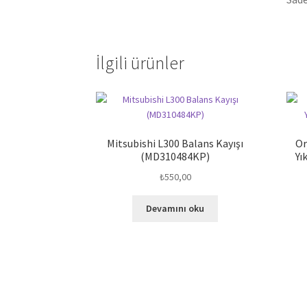
İlgili ürünler
Mitsubishi L300 Balans Kayışı
Or
(MD310484KP)
Yı
₺
550,00
Devamını oku