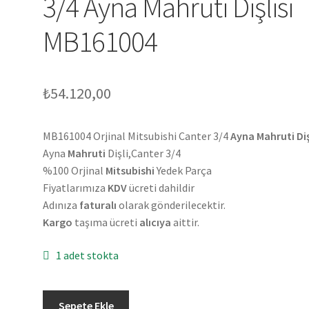
3/4 Ayna Mahruti Dişlisi
MB161004
₺
54.120,00
MB161004 Orjinal Mitsubishi Canter 3/4
Ayna Mahruti Diş
Ayna
Mahruti
Dişli,Canter 3/4
%100 Orjinal
Mitsubishi
Yedek Parça
Fiyatlarımıza
KDV
ücreti dahildir
Adınıza
faturalı
olarak gönderilecektir.
Kargo
taşıma ücreti
alıcıya
aittir.
1 adet stokta
Orjinal
Sepete Ekle