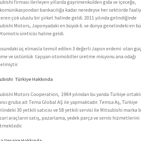
ubishi firması ilerleyen yıllarda gayrimenkulden gıda ve içeceğe,
komünikasyondan bankacılığa kadar neredeyse her sektörde faali
eren çok uluslu bir şirket halinde geldi. 2011 yılında gelindiğinde
ubishi Motors, Japonyadaki en büyük 6. ve dünya genelindeki en b
Otomotiv üreticisi haline geldi.
sundaki üç elmasla temsil edilen 3 değerli Japon erdemi olan güç
me ve üstünlük taşıyan otomobiller üretme misyonu ana odağı
elmiştir.
ubishi Türkiye Hakkında
ubishi Motors Cooperation, 1984 yılından bu yanda Türkiye ortaklı
ncı gruba ait Tema Global AŞ ile yapmaktadır. Temsa Aş, Türkiye
lindeki 30 yetkili satıcısı ve 58 yetkili servisi ile Mitsubishi marka 
icari araçların satış, pazarlama, yedek parça ve servis hizmetlerini
tmektedir.
a Vesaire Hakkında