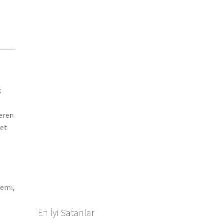
k
teren
let
gemi,
En İyi Satanlar