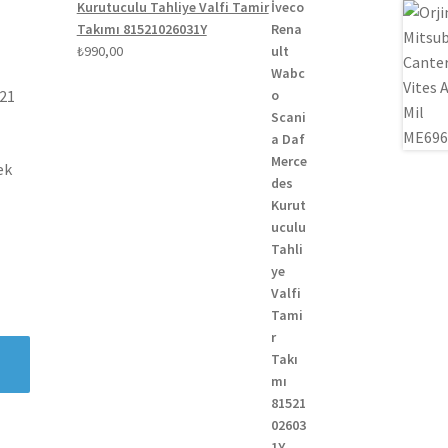
Kurutuculu Tahliye Valfi Tamir
Takımı 81521026031Y
₺
990,00
021
ek