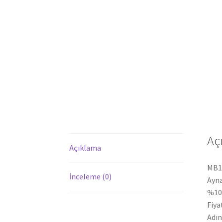
Aç
Açıklama
MB16
İnceleme (0)
Ayna
%100
Fiya
Adın