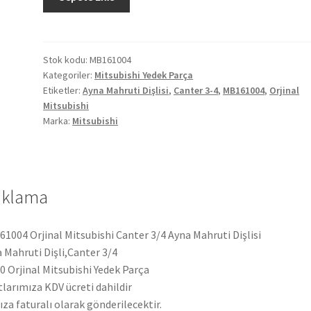
Mitsubishi
Canter
3/4
Ayna
Stok kodu:
MB161004
Kategoriler:
Mitsubishi Yedek Parça
Mahruti
Etiketler:
Ayna Mahruti Dişlisi
,
Canter 3-4
,
MB161004
,
Orjinal
Dişlisi
Mitsubishi
MB161004
Marka:
Mitsubishi
adet
ıklama
1004 Orjinal Mitsubishi Canter 3/4 Ayna Mahruti Dişlisi
 Mahruti Dişli,Canter 3/4
 Orjinal Mitsubishi Yedek Parça
tlarımıza KDV ücreti dahildir
ıza faturalı olarak gönderilecektir.