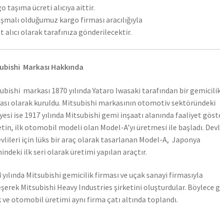
o taşıma ücreti alıcıya aittir.
şmalı olduğumuz kargo firması aracılığıyla
t alıcı olarak tarafınıza gönderilecektir.
ubishi Markası Hakkında
ubishi markası 1870 yılında Yataro Iwasaki tarafından bir gemicili
ası olarak kuruldu. Mitsubishi markasının otomotiv sektöründeki
yesi ise 1917 yılında Mitsubishi gemi inşaatı alanında faaliyet gös
etin, ilk otomobil modeli olan Model-A’yı üretmesi ile başladı. Dev
vlileri için lüks bir araç olarak tasarlanan Model-A, Japonya
hindeki ilk seri olarak üretimi yapılan araçtır.
 yılında Mitsubishi gemicilik firması ve uçak sanayi firmasıyla
eşerek Mitsubishi Heavy Industries şirketini oluşturdular. Böylece 
 ve otomobil üretimi aynı firma çatı altında toplandı.