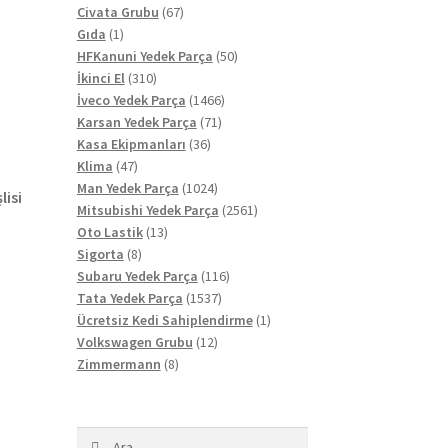
67
ürün
Civata Grubu
67
1
ürün
Gıda
1
ürün
50
HFKanuni Yedek Parça
50
310
ürün
İkinci El
310
ürün
1466
İveco Yedek Parça
1466
71
ürün
Karsan Yedek Parça
71
36
ürün
Kasa Ekipmanları
36
47
ürün
Klima
47
ürün
1024
Man Yedek Parça
1024
lisi
ürün
2561
Mitsubishi Yedek Parça
2561
13
ürün
Oto Lastik
13
8
ürün
Sigorta
8
ürün
116
Subaru Yedek Parça
116
1537
ürün
Tata Yedek Parça
1537
ürün
1
Ücretsiz Kedi Sahiplendirme
1
12
ürün
Volkswagen Grubu
12
8
ürün
Zimmermann
8
ürün
Arama: