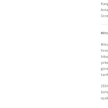
Karg
Anla
Ücre
Mits
Mits
firm
hika
şirk
göre
tari
1934
birl
uçak