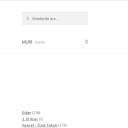
Ara:
Ara
₺
0,00
0 ürün
276
Diğer
276
ürün
1
2. El Araç
1
ürün
173
Aparat - Özel Takım
173