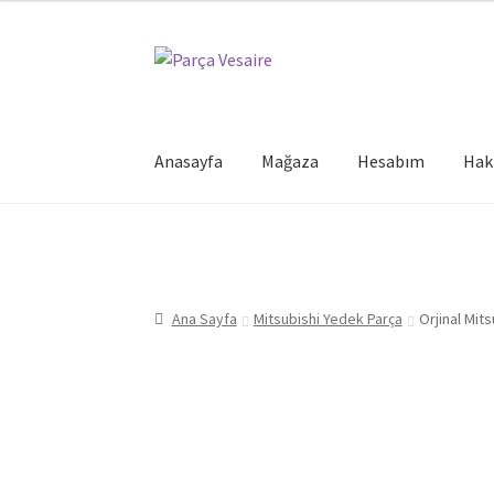
Dolaşıma
İçeriğe
geç
geç
Anasayfa
Mağaza
Hesabım
Hak
Ana Sayfa
Mitsubishi Yedek Parça
Orjinal Mit