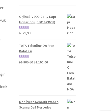
yet
Orjinal IVECO Daily Kapı
üyük
Hoparlörü (5801473668)
5 üzerinden
₺
329,99
,
5.00
oy aldı
TATA Telcoline Ön Fren
Balatası
Orijinal
Şu
5 üzerinden
₺
1.300,00
₺
1.100,00
fiyat:
andaki
5.00
oy aldı
₺1.300,00.
fiyat:
ğını
₺1.100,00.
binek
Man İveco Renault Wabco
Scania Daf Mercedes