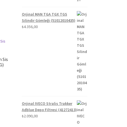
Orjinal MAN TGA TGX TGS
Silindir Gömleği (51012010435)
₺
4.356,00
n Sis
G)
Orjinal IVECO Stralis Trakker
Adblue Depo Filtresi (41272413)
₺
2.090,00