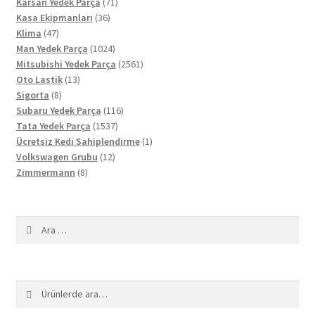
71
ürün
Karsan Yedek Parça
71
36
ürün
Kasa Ekipmanları
36
47
ürün
Klima
47
ürün
1024
Man Yedek Parça
1024
ürün
2561
Mitsubishi Yedek Parça
2561
13
ürün
Oto Lastik
13
8
ürün
Sigorta
8
ürün
116
Subaru Yedek Parça
116
1537
ürün
Tata Yedek Parça
1537
ürün
1
Ücretsiz Kedi Sahiplendirme
1
12
ürün
Volkswagen Grubu
12
8
ürün
Zimmermann
8
ürün
Arama:
Ara:
Ara