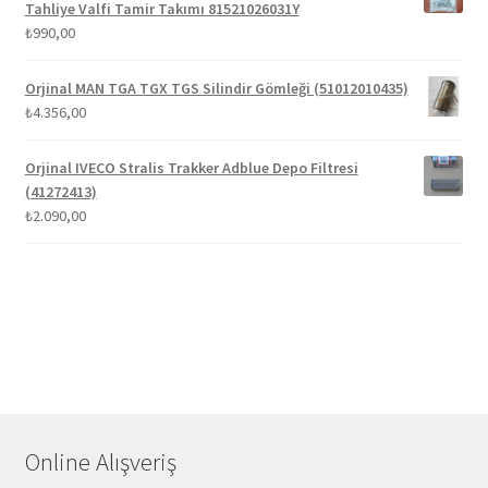
₺1.100,00.
Tahliye Valfi Tamir Takımı 81521026031Y
₺
990,00
Orjinal MAN TGA TGX TGS Silindir Gömleği (51012010435)
₺
4.356,00
Orjinal IVECO Stralis Trakker Adblue Depo Filtresi
(41272413)
₺
2.090,00
Online Alışveriş