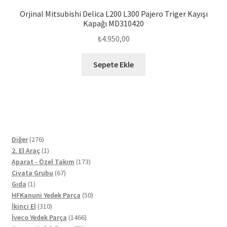
Orjinal Mitsubishi Delica L200 L300 Pajero Triger Kayışı
Kapağı MD310420
₺
4.950,00
Sepete Ekle
276
Diğer
276
ürün
1
2. El Araç
1
ürün
173
Aparat - Özel Takım
173
67
ürün
Civata Grubu
67
1
ürün
Gıda
1
ürün
50
HFKanuni Yedek Parça
50
310
ürün
İkinci El
310
ürün
1466
İveco Yedek Parça
1466