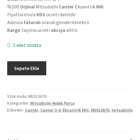
%100
Orjinal
Mitsubishi
Canter
Eksantrik
Mili
Fiyatlarımıza
KDV
ücreti dahildir
Adınıza
faturalı
olarak gönderilecektir.
Kargo
taşıma ücreti
alıcıya
aittir.
1 adet stokta
Orjinal
Sepete Ekle
Mitsubishi
Canter
3/4
Eksantrik
Stok kodu:
ME013676
Kategoriler:
Mitsubishi Yedek Parça
Mili
Etiketler:
Canter
,
Canter 3-4
,
Eksantrik Mili
,
ME013676
,
mitsubishi
ME013676
adet