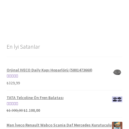
En İyi Satanlar
Orjinal IVECO Daily Kapı Hoparlörü (5801473668)
5 üzerinden
₺
329,99
5.00
oy aldı
TATA Telcoline Ön Fren Balatası
Orijinal
Şu
5 üzerinden
₺
1.300,00
₺
1.100,00
fiyat:
andaki
5.00
oy aldı
₺1.300,00.
fiyat:
Man İveco Renault Wabco Scania Daf Mercedes Kurutuculu