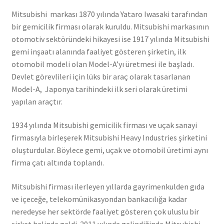
Mitsubishi markası 1870 yılında Yataro Iwasaki tarafından
bir gemicilik firması olarak kuruldu. Mitsubishi markasının
otomotiv sektöründeki hikayesi ise 1917 yılında Mitsubishi
gemi inşaatı alanında faaliyet gösteren şirketin, ilk
otomobil modeli olan Model-A’yı üretmesi ile başladı.
Devlet görevlileri için lüks bir araç olarak tasarlanan
Model-A, Japonya tarihindeki ilk seri olarak üretimi
yapılan araçtır.
1934 yılında Mitsubishi gemicilik firması ve uçak sanayi
firmasıyla birleşerek Mitsubishi Heavy Industries şirketini
oluşturdular. Böylece gemi, uçak ve otomobil üretimi aynı
firma çatı altında toplandı.
Mitsubishi firması ilerleyen yıllarda gayrimenkulden gıda
ve içeceğe, telekomünikasyondan bankacılığa kadar
neredeyse her sektörde faaliyet gösteren çok uluslu bir
şirket halinde geldi. 2011 yılında gelindiğinde Mitsubishi