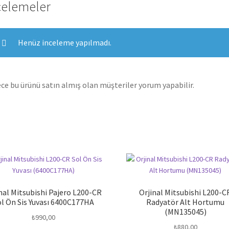
celemeler
Henüz inceleme yapılmadı.
ce bu ürünü satın almış olan müşteriler yorum yapabilir.
nal Mitsubishi Pajero L200-CR
Orjinal Mitsubishi L200-C
ol Ön Sis Yuvası 6400C177HA
Radyatör Alt Hortumu
(MN135045)
₺
990,00
₺
880,00