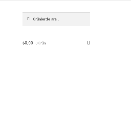
Ara:
Ara
₺
0,00
0 ürün