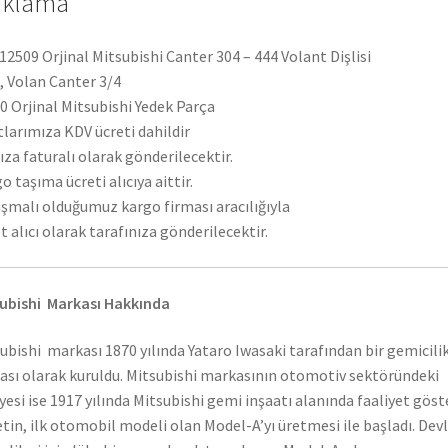
ıklama
2509 Orjinal Mitsubishi Canter 304 – 444 Volant Dişlisi
i, Volan Canter 3/4
 Orjinal Mitsubishi Yedek Parça
tlarımıza KDV ücreti dahildir
ıza faturalı olarak gönderilecektir.
o taşıma ücreti alıcıya aittir.
şmalı olduğumuz kargo firması aracılığıyla
t alıcı olarak tarafınıza gönderilecektir.
ubishi Markası Hakkında
ubishi markası 1870 yılında Yataro Iwasaki tarafından bir gemicili
ası olarak kuruldu. Mitsubishi markasının otomotiv sektöründeki
yesi ise 1917 yılında Mitsubishi gemi inşaatı alanında faaliyet gös
etin, ilk otomobil modeli olan Model-A’yı üretmesi ile başladı. Dev