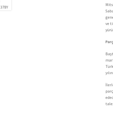
Mits
Saba
gene
ve t
yürü
Parç
Başt
mark
Türk
yılı
İler
parç
edec
tale