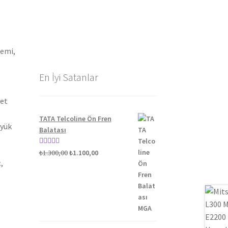
gemi,
En İyi Satanlar
yet
TATA Telcoline Ön Fren
üyük
Balatası
Orijinal
Şu
5 üzerinden
₺
1.300,00
₺
1.100,00
,
fiyat:
andaki
5.00
oy aldı
₺1.300,00.
fiyat:
₺1.100,00.