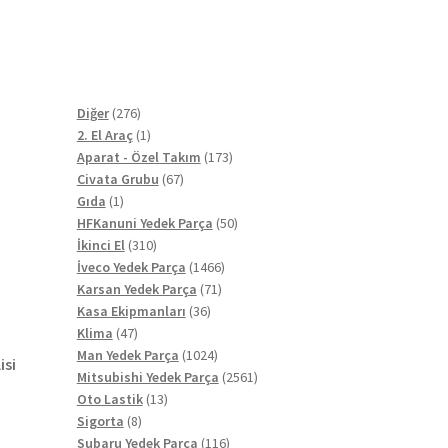
276
Diğer
276
ürün
1
2. El Araç
1
ürün
173
Aparat - Özel Takım
173
67
ürün
Civata Grubu
67
1
ürün
Gıda
1
ürün
50
HFKanuni Yedek Parça
50
310
ürün
İkinci El
310
ürün
1466
İveco Yedek Parça
1466
71
ürün
Karsan Yedek Parça
71
36
ürün
Kasa Ekipmanları
36
47
ürün
Klima
47
ürün
1024
Man Yedek Parça
1024
isi
ürün
2561
Mitsubishi Yedek Parça
2561
13
ürün
Oto Lastik
13
8
ürün
Sigorta
8
ürün
116
Subaru Yedek Parça
116