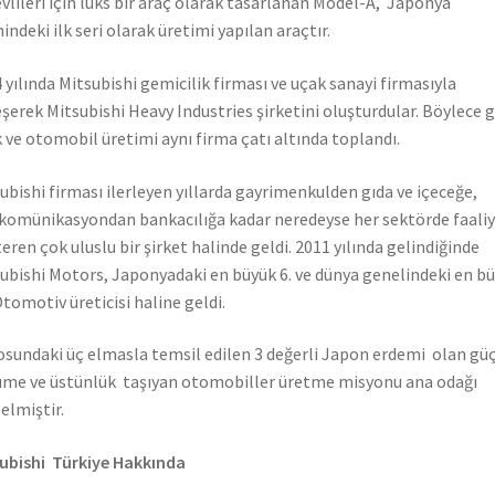
vlileri için lüks bir araç olarak tasarlanan Model-A, Japonya
hindeki ilk seri olarak üretimi yapılan araçtır.
 yılında Mitsubishi gemicilik firması ve uçak sanayi firmasıyla
eşerek Mitsubishi Heavy Industries şirketini oluşturdular. Böylece 
 ve otomobil üretimi aynı firma çatı altında toplandı.
ubishi firması ilerleyen yıllarda gayrimenkulden gıda ve içeceğe,
komünikasyondan bankacılığa kadar neredeyse her sektörde faali
eren çok uluslu bir şirket halinde geldi. 2011 yılında gelindiğinde
ubishi Motors, Japonyadaki en büyük 6. ve dünya genelindeki en b
Otomotiv üreticisi haline geldi.
sundaki üç elmasla temsil edilen 3 değerli Japon erdemi olan güç
me ve üstünlük taşıyan otomobiller üretme misyonu ana odağı
elmiştir.
ubishi Türkiye Hakkında