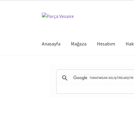
Dolaşıma
İçeriğe
geç
geç
Anasayfa
Mağaza
Hesabım
Hak