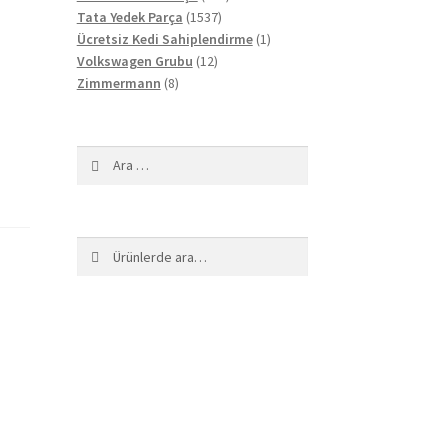
1537
ürün
Tata Yedek Parça
1537
ürün
1
Ücretsiz Kedi Sahiplendirme
1
12
ürün
Volkswagen Grubu
12
8
ürün
Zimmermann
8
ürün
Arama:
Ara:
Ara