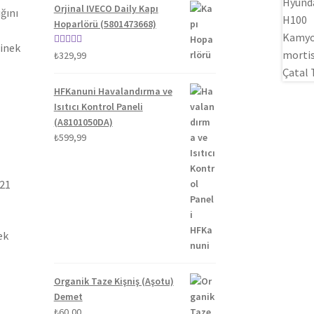
Orjinal IVECO Daily Kapı
ğını
Hoparlörü (5801473668)
binek
5 üzerinden
₺
329,99
5.00
oy aldı
HFKanuni Havalandırma ve
Isıtıcı Kontrol Paneli
(A8101050DA)
₺
599,99
021
ek
Organik Taze Kişniş (Aşotu)
Demet
₺
60,00