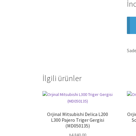
İn
Sade
İlgili ürünler
Orjinal Mitsubishi Delica L200
Orji
L300 Pajero Triger Gergisi
S
(MD050135)
₺
4.840,00