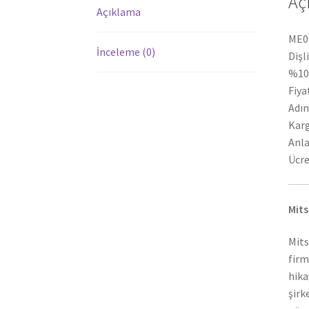
Aç
Açıklama
ME01
İnceleme (0)
Dişl
%100
Fiya
Adın
Karg
Anla
Ücre
Mits
Mits
firm
hika
şirk