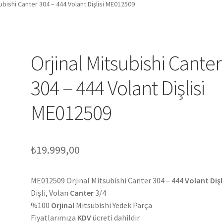
subishi Canter 304 – 444 Volant Dişlisi ME012509
Orjinal Mitsubishi Canter
304 – 444 Volant Dişlisi
ME012509
₺
19.999,00
ME012509 Orjinal Mitsubishi Canter 304 – 444
Volant Dişl
Dişli, Volan
Canter
3/4
%100
Orjinal
Mitsubishi Yedek Parça
Fiyatlarımıza
KDV
ücreti dahildir