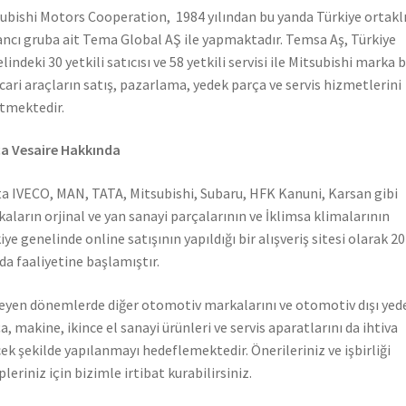
ubishi Motors Cooperation, 1984 yılından bu yanda Türkiye ortaklı
ncı gruba ait Tema Global AŞ ile yapmaktadır. Temsa Aş, Türkiye
lindeki 30 yetkili satıcısı ve 58 yetkili servisi ile Mitsubishi marka 
icari araçların satış, pazarlama, yedek parça ve servis hizmetlerini
tmektedir.
a Vesaire Hakkında
a IVECO, MAN, TATA, Mitsubishi, Subaru, HFK Kanuni, Karsan gibi
aların orjinal ve yan sanayi parçalarının ve İklimsa klimalarının
iye genelinde online satışının yapıldığı bir alışveriş sitesi olarak 2
nda faaliyetine başlamıştır.
leyen dönemlerde diğer otomotiv markalarını ve otomotiv dışı yed
a, makine, ikince el sanayi ürünleri ve servis aparatlarını da ihtiva
ek şekilde yapılanmayı hedeflemektedir. Önerileriniz ve işbirliği
pleriniz için bizimle irtibat kurabilirsiniz.