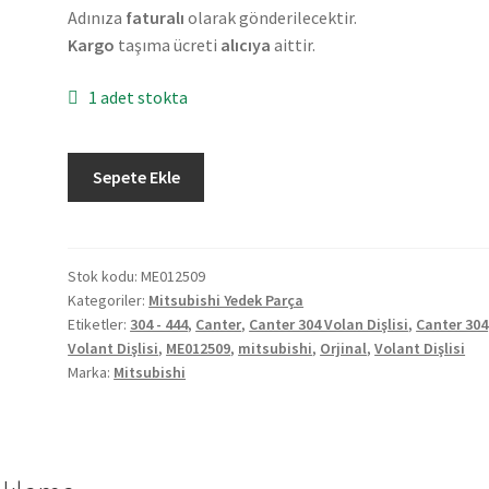
Adınıza
faturalı
olarak gönderilecektir.
Kargo
taşıma ücreti
alıcıya
aittir.
1 adet stokta
Orjinal
Sepete Ekle
Mitsubishi
Canter
304
-
Stok kodu:
ME012509
Kategoriler:
Mitsubishi Yedek Parça
444
Etiketler:
304 - 444
,
Canter
,
Canter 304 Volan Dişlisi
,
Canter 304
Volant
Volant Dişlisi
,
ME012509
,
mitsubishi
,
Orjinal
,
Volant Dişlisi
Dişlisi
Marka:
Mitsubishi
ME012509
adet