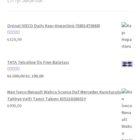
Orjinal IVECO Daily Kapı Hoparlörü (5801473668)
5 üzerinden
₺
329,99
5.00
oy aldı
TATA Telcoline Ön Fren Balatası
Orijinal
Şu
5 üzerinden
₺
1.300,00
₺
1.100,00
fiyat:
andaki
5.00
oy aldı
₺1.300,00.
fiyat:
Man İveco Renault Wabco Scania Daf Mercedes Kurutuculu
₺1.100,00.
Tahliye Valfi Tamir Takımı 81521026031Y
₺
990,00