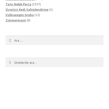
1537
ürün
Tata Yedek Parça
1537
ürün
1
Ücretsiz Kedi Sahiplendirme
1
12
ürün
Volkswagen Grubu
12
8
ürün
Zimmermann
8
ürün
Arama:
Ara:
Ara