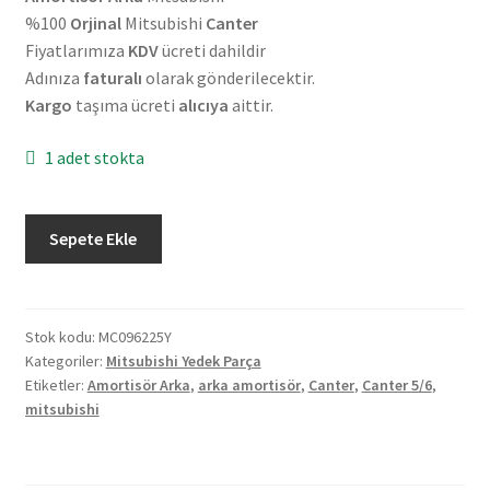
%100
Orjinal
Mitsubishi
Canter
Fiyatlarımıza
KDV
ücreti dahildir
Adınıza
faturalı
olarak gönderilecektir.
Kargo
taşıma ücreti
alıcıya
aittir.
1 adet stokta
Orjinal
Sepete Ekle
Mitsubishi
Canter
5/6
Arka
Stok kodu:
MC096225Y
Kategoriler:
Mitsubishi Yedek Parça
Amortisör
Etiketler:
Amortisör Arka
,
arka amortisör
,
Canter
,
Canter 5/6
,
MC096225Y
mitsubishi
adet