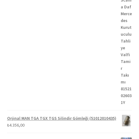
Orjinal MAN TGA TGX TGS Silindir Gömleği (51012010435)
₺
4.356,00