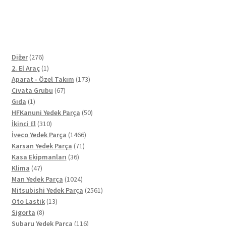
276
Diğer
276
ürün
1
2. El Araç
1
ürün
173
Aparat - Özel Takım
173
67
ürün
Civata Grubu
67
1
ürün
Gıda
1
ürün
50
HFKanuni Yedek Parça
50
310
ürün
İkinci El
310
ürün
1466
İveco Yedek Parça
1466
71
ürün
Karsan Yedek Parça
71
36
ürün
Kasa Ekipmanları
36
47
ürün
Klima
47
ürün
1024
Man Yedek Parça
1024
ürün
2561
Mitsubishi Yedek Parça
2561
13
ürün
Oto Lastik
13
8
ürün
Sigorta
8
ürün
116
Subaru Yedek Parça
116