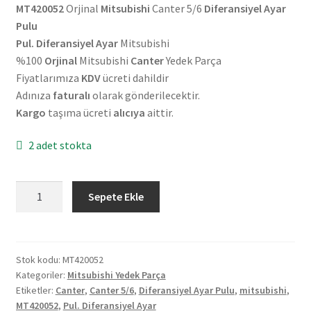
MT420052
Orjinal
Mitsubishi
Canter 5/6
Diferansiyel Ayar
Pulu
Pul. Diferansiyel Ayar
Mitsubishi
%100
Orjinal
Mitsubishi
Canter
Yedek Parça
Fiyatlarımıza
KDV
ücreti dahildir
Adınıza
faturalı
olarak gönderilecektir.
Kargo
taşıma ücreti
alıcıya
aittir.
2 adet stokta
Orjinal
Sepete Ekle
Mitsubishi
Canter
5/6
Diferansiyel
Stok kodu:
MT420052
Kategoriler:
Mitsubishi Yedek Parça
Ayar
Etiketler:
Canter
,
Canter 5/6
,
Diferansiyel Ayar Pulu
,
mitsubishi
,
Pulu
MT420052
,
Pul. Diferansiyel Ayar
MT420052