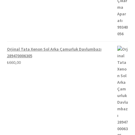
Orjinal Tata Xenon Sol Arka Çamurluk Davlumbazı
289470006305
₺
660,00