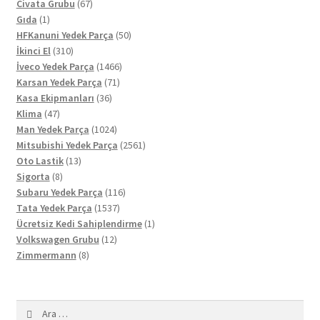
67
ürün
Civata Grubu
67
1
ürün
Gıda
1
ürün
50
HFKanuni Yedek Parça
50
310
ürün
İkinci El
310
ürün
1466
İveco Yedek Parça
1466
71
ürün
Karsan Yedek Parça
71
36
ürün
Kasa Ekipmanları
36
47
ürün
Klima
47
ürün
1024
Man Yedek Parça
1024
ürün
2561
Mitsubishi Yedek Parça
2561
13
ürün
Oto Lastik
13
8
ürün
Sigorta
8
ürün
116
Subaru Yedek Parça
116
1537
ürün
Tata Yedek Parça
1537
ürün
1
Ücretsiz Kedi Sahiplendirme
1
12
ürün
Volkswagen Grubu
12
8
ürün
Zimmermann
8
ürün
Arama: