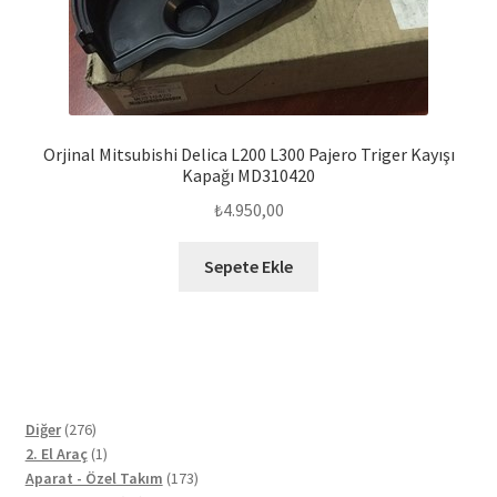
Orjinal Mitsubishi Delica L200 L300 Pajero Triger Kayışı
Kapağı MD310420
₺
4.950,00
Sepete Ekle
276
Diğer
276
ürün
1
2. El Araç
1
ürün
173
Aparat - Özel Takım
173