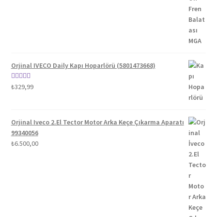
₺1.100,00.
Orjinal IVECO Daily Kapı Hoparlörü (5801473668)
5 üzerinden
₺
329,99
5.00
oy aldı
Orjinal Iveco 2.El Tector Motor Arka Keçe Çıkarma Aparatı
99340056
₺
6.500,00