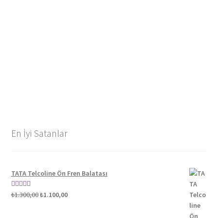
En İyi Satanlar
TATA Telcoline Ön Fren Balatası
Orijinal
Şu
5 üzerinden
₺
1.300,00
₺
1.100,00
fiyat:
andaki
5.00
oy aldı
₺1.300,00.
fiyat: