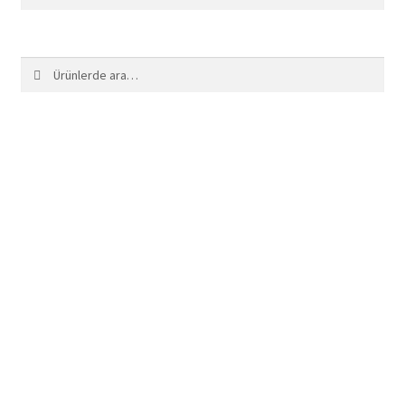
Ara:
Ara