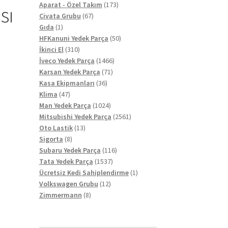
ürün
173
Aparat - Özel Takım
173
sı
67
ürün
Civata Grubu
67
1
ürün
Gıda
1
ürün
50
HFKanuni Yedek Parça
50
310
ürün
İkinci El
310
ürün
1466
İveco Yedek Parça
1466
71
ürün
Karsan Yedek Parça
71
36
ürün
Kasa Ekipmanları
36
47
ürün
Klima
47
ürün
1024
Man Yedek Parça
1024
ürün
2561
Mitsubishi Yedek Parça
2561
13
ürün
Oto Lastik
13
8
ürün
Sigorta
8
ürün
116
Subaru Yedek Parça
116
1537
ürün
Tata Yedek Parça
1537
ürün
1
Ücretsiz Kedi Sahiplendirme
1
12
ürün
Volkswagen Grubu
12
8
ürün
Zimmermann
8
ürün