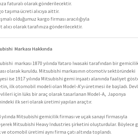
ıza faturalı olarak gönderilecektir.
o taşıma ücreti alıcıya aittir.
şmalı olduğumuz kargo firması aracılığıyla
t alıcı olarak tarafınıza gönderilecektir.
ubishi Markası Hakkında
ubishi markası 1870 yılında Yataro Iwasaki tarafından bir gemicili
ası olarak kuruldu. Mitsubishi markasının otomotiv sektöründeki
yesi ise 1917 yılında Mitsubishi gemi inşaatı alanında faaliyet gös
etin, ilk otomobil modeli olan Model-A’yı üretmesi ile başladı. Dev
vlileri için lüks bir araç olarak tasarlanan Model-A, Japonya
hindeki ilk seri olarak üretimi yapılan araçtır.
 yılında Mitsubishi gemicilik firması ve uçak sanayi firmasıyla
eşerek Mitsubishi Heavy Industries şirketini oluşturdular. Böylece 
 ve otomobil üretimi aynı firma çatı altında toplandı.