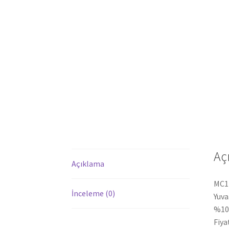
Aç
Açıklama
MC11
İnceleme (0)
Yuva
%100
Fiya