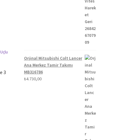
Orjinal Mitsubishi Colt Lancer
Ana Merkez Tamir Takımı
e 3
MB316786
₺
4.730,00