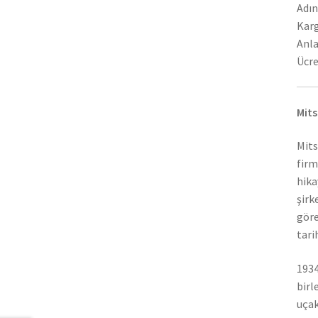
Adın
Karg
Anla
Ücre
Mits
Mits
firm
hika
şirk
göre
tari
1934
birl
uçak