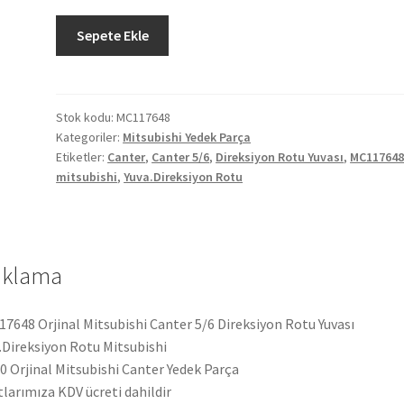
Orjinal
Sepete Ekle
Mitsubishi
Canter
5/6
Direksiyon
Stok kodu:
MC117648
Kategoriler:
Mitsubishi Yedek Parça
Rotu
Etiketler:
Canter
,
Canter 5/6
,
Direksiyon Rotu Yuvası
,
MC11764
Yuvası
mitsubishi
,
Yuva.Direksiyon Rotu
MC117648
adet
ıklama
7648 Orjinal Mitsubishi Canter 5/6 Direksiyon Rotu Yuvası
.Direksiyon Rotu Mitsubishi
 Orjinal Mitsubishi Canter Yedek Parça
tlarımıza KDV ücreti dahildir