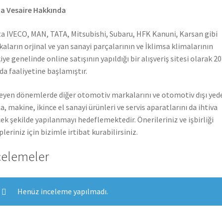
a Vesaire Hakkında
a IVECO, MAN, TATA, Mitsubishi, Subaru, HFK Kanuni, Karsan gibi
aların orjinal ve yan sanayi parçalarının ve İklimsa klimalarının
iye genelinde online satışının yapıldığı bir alışveriş sitesi olarak 2
nda faaliyetine başlamıştır.
leyen dönemlerde diğer otomotiv markalarını ve otomotiv dışı yed
a, makine, ikince el sanayi ürünleri ve servis aparatlarını da ihtiva
ek şekilde yapılanmayı hedeflemektedir. Önerileriniz ve işbirliği
pleriniz için bizimle irtibat kurabilirsiniz.
celemeler
Henüz inceleme yapılmadı.