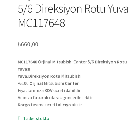
5/6 Direksiyon Rotu Yuva
MC117648
₺
660,00
MC117648
Orjinal
Mitsubishi
Canter 5/6
Direksiyon Rotu
Yuvası
Yuva.Direksiyon Rotu
Mitsubishi
%100
Orjinal
Mitsubishi
Canter
Fiyatlarımıza
KDV
ücreti dahildir
Adınıza
faturalı
olarak gönderilecektir.
Kargo
taşıma ücreti
alıcıya
aittir.
1 adet stokta