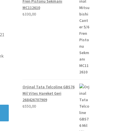
Fren Pistonu Sekmanı
MC112610
₺
330,00
021
ek
Orjinal Tata Telcoline GBS76
Mil Vites Hareket Geri
268426707909
₺
550,00