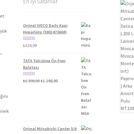
En İyi Satanlar
yet
Orjinal IVECO Daily Kapı
üyük
Hoparlörü (5801473668)
5 üzerinden
₺
329,99
5.00
oy aldı
,
TATA Telcoline Ön Fren
Balatası
Orijinal
Şu
5 üzerinden
₺
1.300,00
₺
1.100,00
fiyat:
andaki
5.00
oy aldı
₺1.300,00.
fiyat:
ğını
₺1.100,00.
binek
Orjinal Mitsubishi Canter 5/6