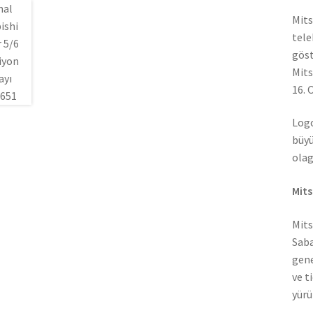
Mits
tele
göst
Mits
16. 
Logo
büyü
olag
Mits
Mits
Saba
gene
ve t
yürü