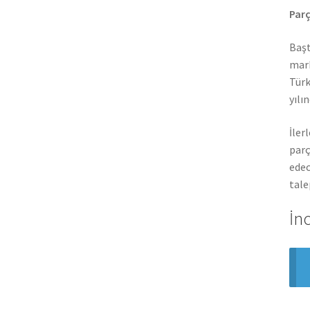
Parç
Başt
mark
Türk
yılı
İler
parç
edec
tale
İn