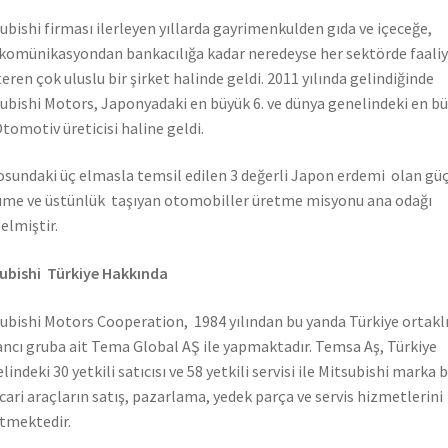
ubishi firması ilerleyen yıllarda gayrimenkulden gıda ve içeceğe,
komünikasyondan bankacılığa kadar neredeyse her sektörde faali
eren çok uluslu bir şirket halinde geldi. 2011 yılında gelindiğinde
ubishi Motors, Japonyadaki en büyük 6. ve dünya genelindeki en b
Otomotiv üreticisi haline geldi.
sundaki üç elmasla temsil edilen 3 değerli Japon erdemi olan güç
me ve üstünlük taşıyan otomobiller üretme misyonu ana odağı
elmiştir.
ubishi Türkiye Hakkında
ubishi Motors Cooperation, 1984 yılından bu yanda Türkiye ortaklı
ncı gruba ait Tema Global AŞ ile yapmaktadır. Temsa Aş, Türkiye
lindeki 30 yetkili satıcısı ve 58 yetkili servisi ile Mitsubishi marka 
icari araçların satış, pazarlama, yedek parça ve servis hizmetlerini
tmektedir.