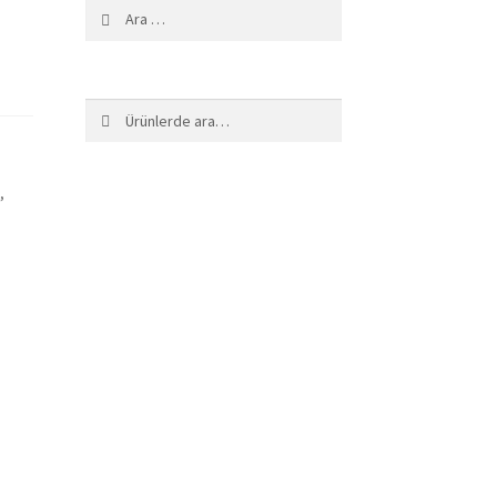
Arama:
Ara:
Ara
8
,