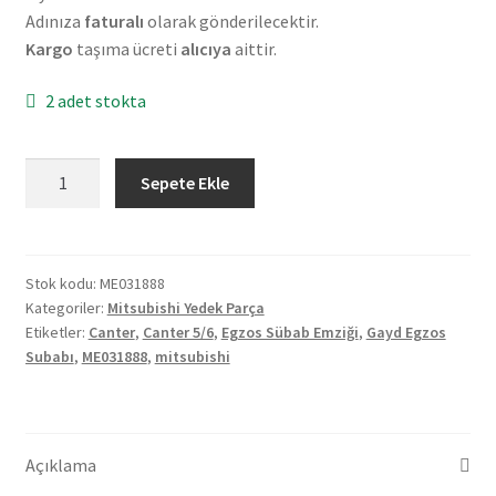
Adınıza
faturalı
olarak gönderilecektir.
Kargo
taşıma ücreti
alıcıya
aittir.
2 adet stokta
Orjinal
Sepete Ekle
Mitsubishi
Canter
5/6
Egzos
Stok kodu:
ME031888
Kategoriler:
Mitsubishi Yedek Parça
Sübab
Etiketler:
Canter
,
Canter 5/6
,
Egzos Sübab Emziği
,
Gayd Egzos
Emziği
Subabı
,
ME031888
,
mitsubishi
2'li
ME031888
adet
Açıklama