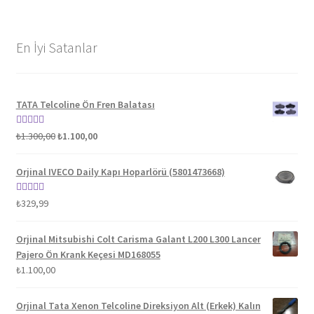
En İyi Satanlar
TATA Telcoline Ön Fren Balatası
Orijinal
Şu
5 üzerinden
₺
1.300,00
₺
1.100,00
fiyat:
andaki
5.00
oy aldı
₺1.300,00.
fiyat:
Orjinal IVECO Daily Kapı Hoparlörü (5801473668)
₺1.100,00.
5 üzerinden
₺
329,99
5.00
oy aldı
Orjinal Mitsubishi Colt Carisma Galant L200 L300 Lancer
Pajero Ön Krank Keçesi MD168055
₺
1.100,00
Orjinal Tata Xenon Telcoline Direksiyon Alt (Erkek) Kalın