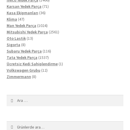
71
ürün
Karsan Yedek Parça
71
36
ürün
Kasa Ekipmanları
36
47
ürün
Klima
47
ürün
1024
Man Yedek Parça
1024
ürün
2561
Mitsubishi Yedek Parça
2561
13
ürün
Oto Lastik
13
8
ürün
Sigorta
8
ürün
116
Subaru Yedek Parça
116
1537
ürün
Tata Yedek Parça
1537
ürün
1
Ücretsiz Kedi Sahiplendirme
1
12
ürün
Volkswagen Grubu
12
8
ürün
Zimmermann
8
ürün
Arama:
Ara:
Ara