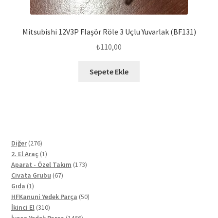
Mitsubishi 12V3P Flaşör Röle 3 Uçlu Yuvarlak (BF131)
₺
110,00
Sepete Ekle
276
Diğer
276
ürün
1
2. El Araç
1
ürün
173
Aparat - Özel Takım
173
67
ürün
Civata Grubu
67
1
ürün
Gıda
1
ürün
50
HFKanuni Yedek Parça
50
310
ürün
İkinci El
310
ürün
1466
İveco Yedek Parça
1466