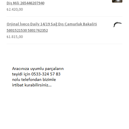
Diş Mili 265446207940
₺
2.420,00
Orjinal İveco Daily 14/19 Sağ Dış Çamurluk Bakaliti
5801521530 5801762352
₺
1.815,00