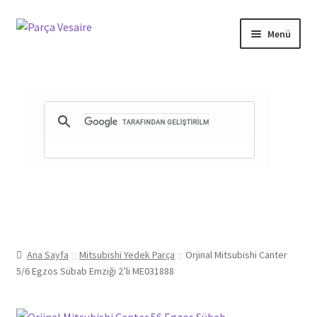
Dolaşıma
İçeriğe
Menü
geç
geç
Gizlilik ve Güvenlik
Mesafeli Satış Sözleşmesi
İade ve Teslimat Şartları
Ürün Gönderimi ve Saatleri
Ana Sayfa
Mitsubishi Yedek Parça
Orjinal Mitsubishi Canter
5/6 Egzos Sübab Emziği 2’li ME031888